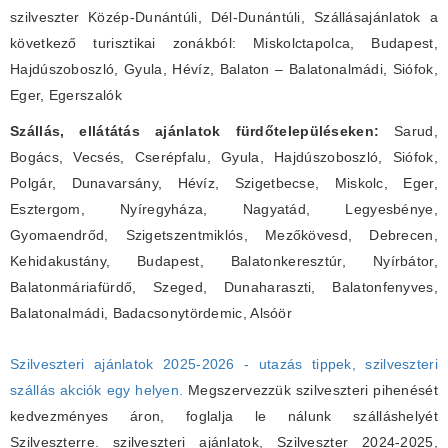
szilveszter Közép-Dunántúli, Dél-Dunántúli, Szállásajánlatok a
következő turisztikai zonákból: Miskolctapolca, Budapest,
Hajdúszoboszló, Gyula, Hévíz, Balaton – Balatonalmádi, Siófok,
Eger, Egerszalók
Szállás, ellátátás ajánlatok fürdőtelepüléseken:
Sarud,
Bogács, Vecsés, Cserépfalu, Gyula, Hajdúszoboszló, Siófok,
Polgár, Dunavarsány, Hévíz, Szigetbecse, Miskolc, Eger,
Esztergom, Nyíregyháza, Nagyatád, Legyesbénye,
Gyomaendrőd, Szigetszentmiklós, Mezőkövesd, Debrecen,
Kehidakustány, Budapest, Balatonkeresztúr, Nyírbátor,
Balatonmáriafürdő, Szeged, Dunaharaszti, Balatonfenyves,
Balatonalmádi, Badacsonytördemic, Alsóör
Szilveszteri ajánlatok 2025-2026 - utazás tippek, szilveszteri
szállás akciók egy helyen.
Megszervezzük szilveszteri pihenését
kedvezményes áron, foglalja le nálunk szálláshelyét
Szilveszterre. szilveszteri ajánlatok, Szilveszter 2024-2025,