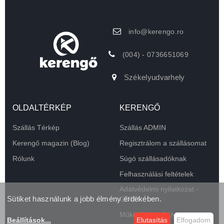
info@kerengo.ro
(004) - 0736651069
Székelyudvarhely
OLDALTÉRKÉP
KERENGŐ
Szállás Térkép
Szállás ADMIN
Kerengő magazin (Blog)
Regisztrálom a szállásomat
Rólunk
Súgó szállásadóknak
Felhasználási feltételek
Adatvédelmi nyilatkozat -
Sütiket használunk a jobb élmény érdekében.
GDPR
Működési szabályzat
Beállítások
...
Elutasítás
Elfogadom