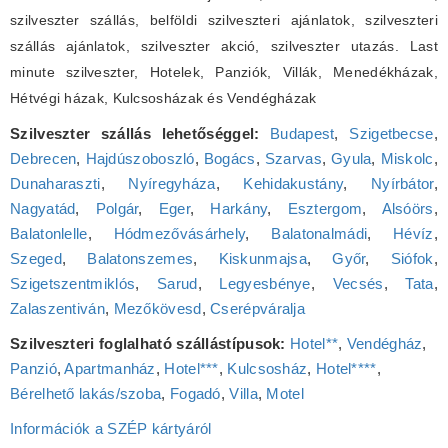
szilveszter szállás, belföldi szilveszteri ajánlatok, szilveszteri
szállás ajánlatok, szilveszter akció, szilveszter utazás. Last
minute szilveszter, Hotelek, Panziók, Villák, Menedékházak,
Hétvégi házak, Kulcsosházak és Vendégházak
Szilveszter szállás lehetőséggel:
Budapest
,
Szigetbecse
,
Debrecen
,
Hajdúszoboszló
,
Bogács
,
Szarvas
,
Gyula
,
Miskolc
,
Dunaharaszti
,
Nyíregyháza
,
Kehidakustány
,
Nyírbátor
,
Nagyatád
,
Polgár
,
Eger
,
Harkány
,
Esztergom
,
Alsóörs
,
Balatonlelle
,
Hódmezővásárhely
,
Balatonalmádi
,
Hévíz
,
Szeged
,
Balatonszemes
,
Kiskunmajsa
,
Győr
,
Siófok
,
Szigetszentmiklós
,
Sarud
,
Legyesbénye
,
Vecsés
,
Tata
,
Zalaszentiván
,
Mezőkövesd
,
Cserépváralja
Szilveszteri foglalható szállástípusok:
Hotel**
,
Vendégház
,
Panzió
,
Apartmanház
,
Hotel***
,
Kulcsosház
,
Hotel****
,
Bérelhető lakás/szoba
,
Fogadó
,
Villa
,
Motel
Információk a SZÉP kártyáról