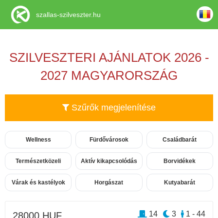
szallas-szilveszter.hu
SZILVESZTERI AJÁNLATOK 2026 -
2027 MAGYARORSZÁG
Szűrők megjelenítése
Wellness
Fürdővárosok
Családbarát
Természetközeli
Aktív kikapcsolódás
Borvidékek
Várak és kastélyok
Horgászat
Kutyabarát
14
3
1 - 44
28000 HUF