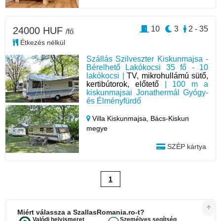
10
3
2 - 35
24000 HUF
/fő
Étkezés nélkül
Szállás Szilveszter Kiskunmajsa -
Bérelhető Lakókocsi 35 fő - 10
lakókocsi |
TV, mikrohullámú sütő,
kertibútorok, előtető
| 100 m a
kiskunmajsai Jonathermál Gyógy-
és Élményfürdő
Villa Kiskunmajsa,
Bács-Kiskun
megye
SZÉP kártya
1
Miért válassza a SzallasRomania.ro-t?
Valódi helyismeret
Személyes segítség