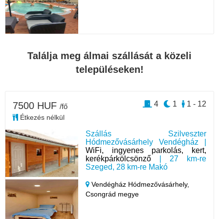
Találja meg álmai szállását a közeli
településeken!
4
1
1 - 12
7500 HUF
/fő
Étkezés nélkül
Szállás Szilveszter
Hódmezővásárhely Vendégház |
WiFi, ingyenes parkolás, kert,
kerékpárkölcsönző
| 27 km-re
Szeged, 28 km-re Makó
Vendégház Hódmezővásárhely,
Csongrád megye