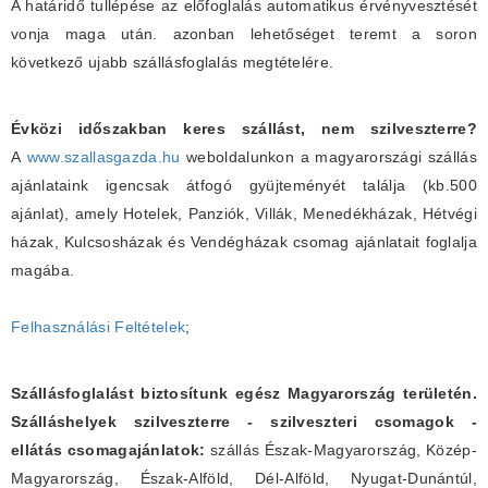
A határidő tullépése az előfoglalás automatikus érvényvesztését
vonja maga után. azonban lehetőséget teremt a soron
következő ujabb szállásfoglalás megtételére.
Évközi időszakban keres szállást, nem szilveszterre?
A
www.szallasgazda.hu
weboldalunkon a magyarországi szállás
ajánlataink igencsak átfogó gyüjteményét találja (kb.500
ajánlat), amely Hotelek, Panziók, Villák, Menedékházak, Hétvégi
házak, Kulcsosházak és Vendégházak csomag ajánlatait foglalja
magába.
Felhasználási Feltételek
;
Szállásfoglalást biztosítunk egész Magyarország területén.
Szálláshelyek szilveszterre - szilveszteri csomagok -
ellátás csomagajánlatok:
szállás Észak-Magyarország, Közép-
Magyarország, Észak-Alföld, Dél-Alföld, Nyugat-Dunántúl,