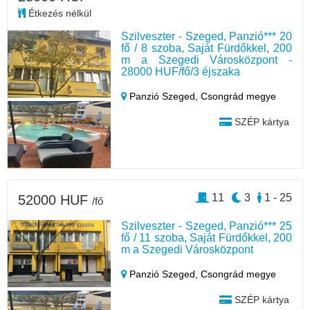
Étkezés nélkül
Szilveszter - Szeged, Panzió*** 20
fő / 8 szoba, Saját Fürdőkkel, 200
m a Szegedi Városközpont -
28000 HUF/fő/3 éjszaka
Panzió Szeged,
Csongrád megye
SZÉP kártya
11
3
1 - 25
52000 HUF
/fő
Szilveszter - Szeged, Panzió*** 25
fő / 11 szoba, Saját Fürdőkkel, 200
m a Szegedi Városközpont
Panzió Szeged,
Csongrád megye
SZÉP kártya