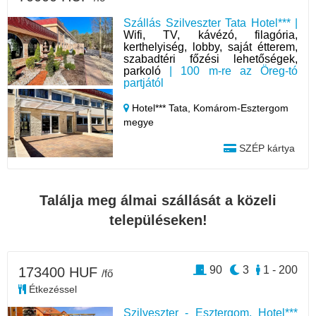
Szállás Szilveszter Tata Hotel*** |
Wifi, TV, kávézó, filagória,
kerthelyiség, lobby, saját étterem,
szabadtéri főzési lehetőségek,
parkoló
| 100 m-re az Öreg-tó
partjától
Hotel*** Tata,
Komárom-Esztergom
megye
SZÉP kártya
Találja meg álmai szállását a közeli
településeken!
90
3
1 - 200
173400 HUF
/fő
Étkezéssel
Szilveszter - Esztergom, Hotel***