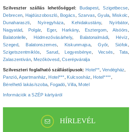
Szilveszter szállás lehetőséggel:
Budapest
,
Szigetbecse
,
Debrecen
,
Hajdúszoboszló
,
Bogács
,
Szarvas
,
Gyula
,
Miskolc
,
Dunaharaszti
,
Nyíregyháza
,
Kehidakustány
,
Nyírbátor
,
Nagyatád
,
Polgár
,
Eger
,
Harkány
,
Esztergom
,
Alsóörs
,
Balatonlelle
,
Hódmezővásárhely
,
Balatonalmádi
,
Hévíz
,
Szeged
,
Balatonszemes
,
Kiskunmajsa
,
Győr
,
Siófok
,
Szigetszentmiklós
,
Sarud
,
Legyesbénye
,
Vecsés
,
Tata
,
Zalaszentiván
,
Mezőkövesd
,
Cserépváralja
Szilveszteri foglalható szállástípusok:
Hotel**
,
Vendégház
,
Panzió
,
Apartmanház
,
Hotel***
,
Kulcsosház
,
Hotel****
,
Bérelhető lakás/szoba
,
Fogadó
,
Villa
,
Motel
Információk a SZÉP kártyáról
HÍRLEVÉL