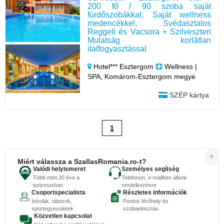
200 fő / 90 szoba saját
fürdőszobákkal, Saját wellness
medencékkel, Svédasztalos
Reggeli és Vacsora + Szilveszteri
Mulatság korlátlan
italfogyasztással
Hotel*** Esztergom
Wellness |
SPA, Komárom-Esztergom megye
SZÉP kártya
1
Miért válassza a SzallasRomania.ro-t?
Valódi helyismeret
Személyes segítség
Több mint 20 éve a
Telefonon, e-mailben állunk
turizmusban
rendelkezésre
Csoportspecialista
Részletes információk
Iskolák, táborok,
Pontos férőhely és
sportegyesületek
szobaelosztás
Közvetlen kapcsolat