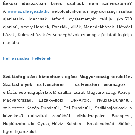
Évközi időszakban keres szállást, nem szilveszterre?
A
www.szallasgazda.hu
weboldalunkon a magyarországi szállás
ajánlataink igencsak átfogó gyüjteményét találja (kb.500
ajánlat), amely Hotelek, Panziók, Villák, Menedékházak, Hétvégi
házak, Kulcsosházak és Vendégházak csomag ajánlatait foglalja
magába.
Felhasználási Feltételek
;
Szállásfoglalást biztosítunk egész Magyarország területén.
Szálláshelyek szilveszterre - szilveszteri csomagok -
ellátás csomagajánlatok:
szállás Észak-Magyarország, Közép-
Magyarország, Észak-Alföld, Dél-Alföld, Nyugat-Dunántúl,
szilveszter Közép-Dunántúli, Dél-Dunántúli, Szállásajánlatok a
következő turisztikai zonákból: Miskolctapolca, Budapest,
Hajdúszoboszló, Gyula, Hévíz, Balaton – Balatonalmádi, Siófok,
Eger, Egerszalók