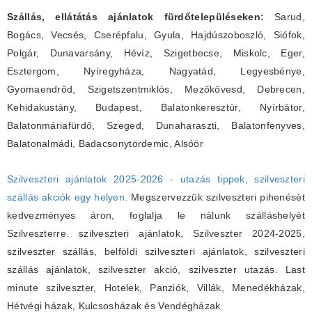
Szállás, ellátátás ajánlatok fürdőtelepüléseken:
Sarud,
Bogács, Vecsés, Cserépfalu, Gyula, Hajdúszoboszló, Siófok,
Polgár, Dunavarsány, Hévíz, Szigetbecse, Miskolc, Eger,
Esztergom, Nyíregyháza, Nagyatád, Legyesbénye,
Gyomaendrőd, Szigetszentmiklós, Mezőkövesd, Debrecen,
Kehidakustány, Budapest, Balatonkeresztúr, Nyírbátor,
Balatonmáriafürdő, Szeged, Dunaharaszti, Balatonfenyves,
Balatonalmádi, Badacsonytördemic, Alsóör
Szilveszteri ajánlatok 2025-2026 - utazás tippek, szilveszteri
szállás akciók egy helyen.
Megszervezzük szilveszteri pihenését
kedvezményes áron, foglalja le nálunk szálláshelyét
Szilveszterre. szilveszteri ajánlatok, Szilveszter 2024-2025,
szilveszter szállás, belföldi szilveszteri ajánlatok, szilveszteri
szállás ajánlatok, szilveszter akció, szilveszter utazás. Last
minute szilveszter, Hotelek, Panziók, Villák, Menedékházak,
Hétvégi házak, Kulcsosházak és Vendégházak