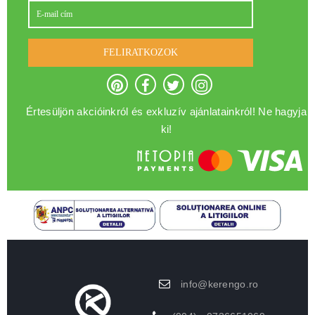
FELIRATKOZOK
Értesüljön akcióinkról és exkluzív ajánlatainkról! Ne hagyja
ki!
info@kerengo.ro