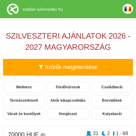
szallas-szilveszter.hu
SZILVESZTERI AJÁNLATOK 2026 -
2027 MAGYARORSZÁG
Szűrők megjelenítése
Wellness
Fürdővárosok
Családbarát
Természetközeli
Aktív kikapcsolódás
Borvidékek
Várak és kastélyok
Horgászat
Kutyabarát
31
2
1 - 68
70000 HUF
/fő