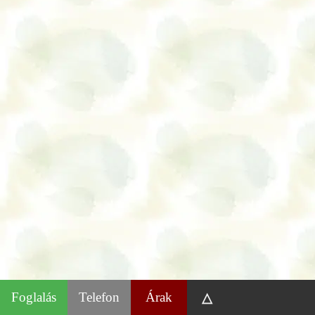
Foglalás
Telefon
Árak
△