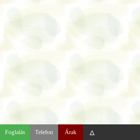
Foglalás
Telefon
Árak
△