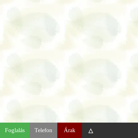
Foglalás
Telefon
Árak
△