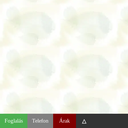
Foglalás
Telefon
Árak
△