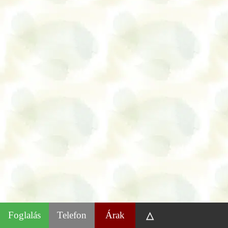
Foglalás
Telefon
Árak
△