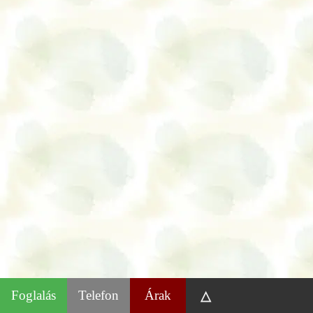
Foglalás
Telefon
Árak
△