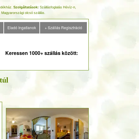
nedékház.
Szolgáltatások:
Szállásfoglalás Hévíz-n,
 Magyarországi olcsó szállás.
Eladó Ingatlanok
+ Szállás Regisztráció
Keressen 1000+ szállás között:
túl