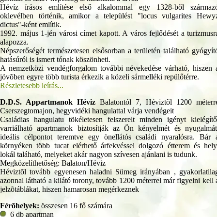
Hévíz írásos említése első alkalommal egy 1328-ből származ
oklevélben történik, amikor a települést "locus vulgarites Hewy
dictus"-ként említik.
1992. május 1-jén városi címet kapott. A város fejlődését a turizmusr
alapozza.
Népszerőségét természetesen elsősorban a területén található gyógyít
hatásúról is ismert tónak köszönheti.
A nemzetközi vendégforgalom további névekedése várható, hiszen 
jövõben egyre több turista érkezik a közeli sármelléki repülőtérre.
Részletesebb leírás...
D.D.S. Appartmanok Héviz
Balatontól 7, Héviztõl 1200 méterr
Cserszegtomajon, hegyvidéki hangulattal várja vendégeit
Családias hangulatu tökéletesen felszerelt minden igényt kielégítő
varriálható apartmanok biztosítják az Ön kényelmét és nyugalmát
ideális célpontot teremtve egy önellátós családi nyaralósra. Bár 
környéken több tucat elérhető árfekvéssel dolgozó étterem és hely
lokál taláható, melyeket akár nagyon szívesen ajánlani is tudunk.
Megközelíthetőség: Balaton/Héviz
Héviztõl tovább egyenesen haladni Sümeg irányában , gyakorlatila
azonnal látható a kilátó torony, tovább 1200 méterrel már figyelni kell 
jelzõtáblákat, hiszen hamarosan megérkeznek
Férõhelyek:
összesen 16 fő számára
6 db apartman