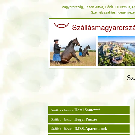
Magyarország, Észak-Alföld, Hévíz-i Turizmus, 
Személyszállítás, Idegenveze
Szállásmagyarorsz
Sz
Hotel Sante***
Szállás - Heviz -
Hegyi Panzió
Szállás - Heviz -
D.D.S. Apartmanok
Szállás - Heviz -