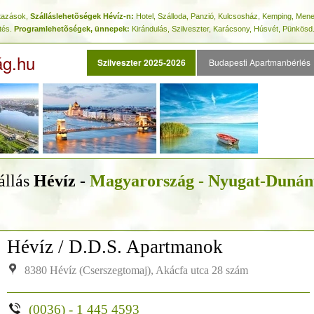
Utazások,
Szálláslehetõségek Hévíz-n:
Hotel, Szálloda, Panzió, Kulcsosház, Kemping, Me
tés.
Programlehetõségek, ünnepek:
Kirándulás, Szilveszter, Karácsony, Húsvét, Pünkösd.
ág.hu
Szilveszter 2025-2026
Budapesti Apartmanbérlés
állás
Hévíz -
Magyarország - Nyugat-Dunán
Hévíz / D.D.S. Apartmanok
8380 Hévíz (Cserszegtomaj), Akácfa utca 28 szám
(0036) - 1 445 4593