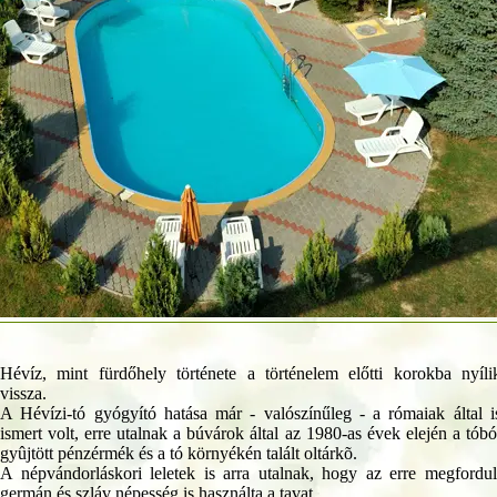
Hévíz, mint fürdőhely története a történelem előtti korokba nyíli
vissza.
A Hévízi-tó gyógyító hatása már - valószínűleg - a rómaiak által i
ismert volt, erre utalnak a búvárok által az 1980-as évek elején a tóbó
gyûjtött pénzérmék és a tó környékén talált oltárkõ.
A népvándorláskori leletek is arra utalnak, hogy az erre megfordul
germán és szláv népesség is használta a tavat.