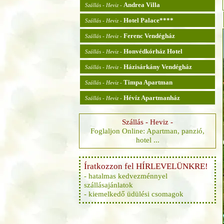
Andrea Villa
Szállás - Heviz -
Hotel Palace****
Szállás - Heviz -
Ferenc Vendégház
Szállás - Heviz -
Honvédkórház Hotel
Szállás - Heviz -
Házisárkány Vendégház
Szállás - Heviz -
Timpa Apartman
Szállás - Heviz -
Hévíz Apartmanház
Szállás - Heviz -
Szállás - Heviz -
Foglaljon Online: Apartman, panzió,
hotel ...
Íratkozzon fel HÍRLEVELÜNKRE!
- hatalmas kedvezménnyel
szállásajánlatok
- kiemelkedő üdülési csomagok