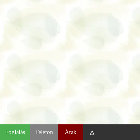
Foglalás
Telefon
Árak
△