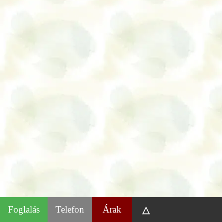
Foglalás
Telefon
Árak
△