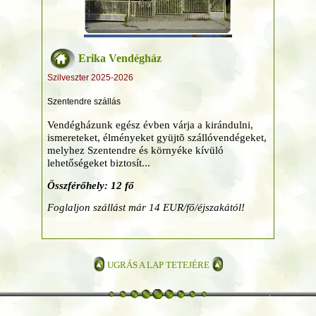
Erika Vendégház
Szilveszter 2025-2026
Szentendre szállás
Vendégházunk egész évben várja a kirándulni,
ismereteket, élményeket gyüjtõ szállóvendégeket,
melyhez Szentendre és környéke kívüló
lehetőségeket biztosít...
Összférőhely: 12 fő
Foglaljon szállást már 14 EUR/fő/éjszakától!
UGRÁS A LAP TETEJÉRE