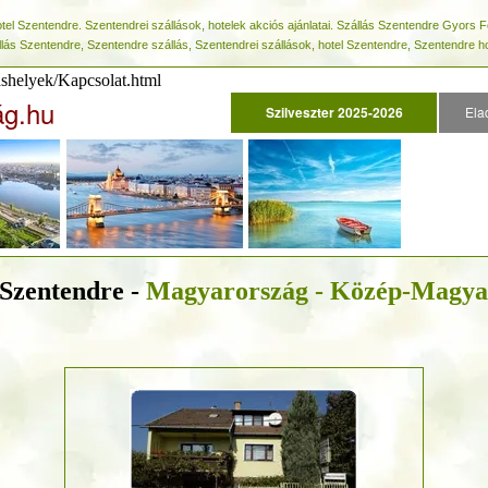
el Szentendre. Szentendrei szállások, hotelek akciós ajánlatai. Szállás Szentendre Gyors F
ás Szentendre, Szentendre szállás, Szentendrei szállások, hotel Szentendre, Szentendre ho
ashelyek/Kapcsolat.html
ág.hu
Szilveszter 2025-2026
Ela
 Szentendre -
Magyarország - Közép-Magya