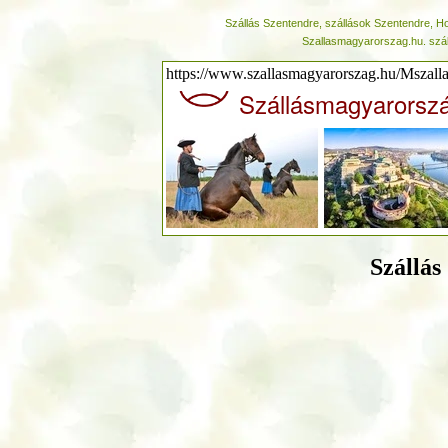
Szállás Szentendre, szállások Szentendre, Hot
Szallasmagyarorszag.hu. száll
https://www.szallasmagyarorszag.hu/Mszall
Szállásmagyarorsz
Szállás