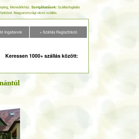
Kemping, Menedékház.
Szolgáltatások:
Szállásfoglalás
Pünkösd. Magyarországi olcsó szállás.
dó Ingatlanok
+ Szállás Regisztráció
Keressen 1000+ szállás között:
nántúl