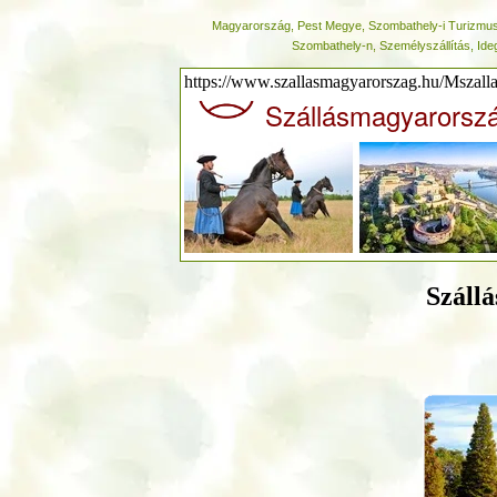
Magyarország, Pest Megye, Szombathely-i Turizmu
Szombathely-n, Személyszállítás, Id
https://www.szallasmagyarorszag.hu/Mszall
Szállásmagyarorsz
Száll