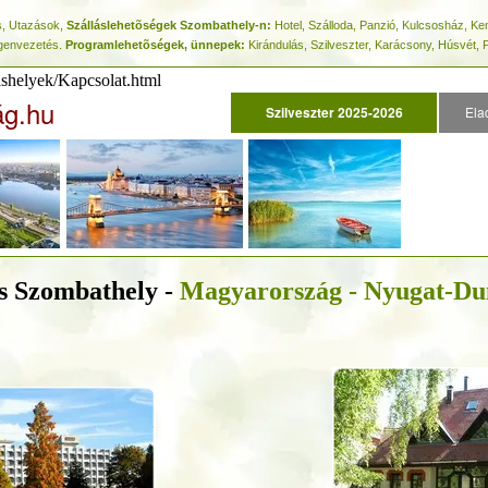
s, Utazások,
Szálláslehetõségek Szombathely-n:
Hotel, Szálloda, Panzió, Kulcsosház, 
egenvezetés.
Programlehetõségek, ünnepek:
Kirándulás, Szilveszter, Karácsony, Húsvét, 
ashelyek/Kapcsolat.html
ág.hu
Szilveszter 2025-2026
Ela
ás Szombathely -
Magyarország - Nyugat-Du