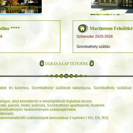
udius ****
Martineum Felnőttké
2026
Szilveszter 2025-2026
Szombathely szállás
UGRÁS A LAP TETEJÉRE
atok és turizmus, Szombathelyi szállások katalógusa. Szombathely szállásai: 
lógus, ahol közvetlenül a vendéglátónál foglalhat olcson.
otel, panzió, motel, szálloda, Szombathelyi apartmanok, hostelek.
 Szombathelyen: kedvezményes szállásajánlatok.
átnivalói.
alatonmáriafürdői szálláshelyek bemutatása 3 nyelven ( HU, EN, RO)