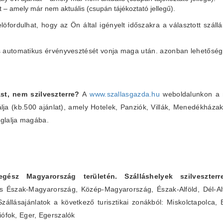
at – amely már nem aktuális (csupán tájékoztató jellegű).
elöfordulhat, hogy az Ön által igényelt időszakra a választott szállá
lás automatikus érvényvesztését vonja maga után. azonban lehetőség
st, nem szilveszterre?
A
www.szallasgazda.hu
weboldalunkon a m
álja (kb.500 ajánlat), amely Hotelek, Panziók, Villák, Menedékháza
glalja magába.
 egész Magyarország területén. Szálláshelyek szilveszte
s Észak-Magyarország, Közép-Magyarország, Észak-Alföld, Dél-Alf
Szállásajánlatok a következő turisztikai zonákból: Miskolctapolca,
iófok, Eger, Egerszalók