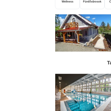
Wellness
Fürdővárosok
C
T