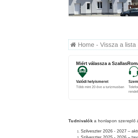
Home - Vissza a lista 
Miért válassza a SzallasRom
Valódi helyismeret
Szem
Több mint 20 éve a turizmusban
Telefo
rende
Tudnivalók
a honlapon szereplő ár
Szilveszter 2026 - 2027 – aktu
Szilveszter 2025 - 2026 – tav