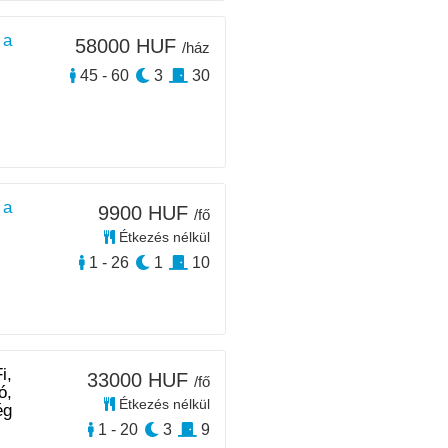
 a
58000 HUF
/ház
45 - 60
3
30
 a
9900 HUF
/fő
Étkezés nélkül
1 - 26
1
10
i,
33000 HUF
/fő
ó,
Étkezés nélkül
ég
1 - 20
3
9