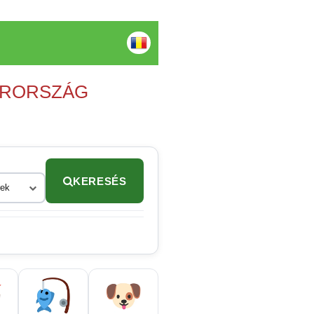
YARORSZÁG
KERESÉS
rek