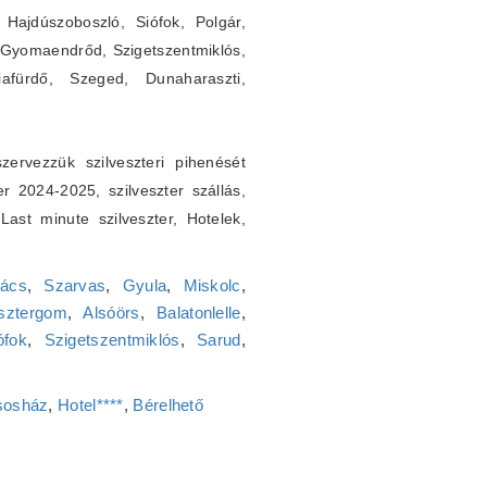
Hajdúszoboszló, Siófok, Polgár,
 Gyomaendrőd, Szigetszentmiklós,
iafürdő, Szeged, Dunaharaszti,
ervezzük szilveszteri pihenését
er 2024-2025, szilveszter szállás,
. Last minute szilveszter, Hotelek,
ács
,
Szarvas
,
Gyula
,
Miskolc
,
sztergom
,
Alsóörs
,
Balatonlelle
,
ófok
,
Szigetszentmiklós
,
Sarud
,
sosház
,
Hotel****
,
Bérelhető