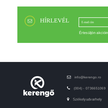
HÍRLEVÉL
Értesüljön akcióin
info@kerengo.ro
(004) - 0736651069
Székelyudvarhely