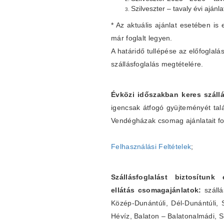
Szilveszter – tavaly évi ajánl
* Az aktuális ajánlat esetében is 
már foglalt legyen.
A határidő tullépése az előfogla
szállásfoglalás megtételére.
Évközi időszakban keres szállá
igencsak átfogó gyüjteményét tal
Vendégházak csomag ajánlatait fo
Felhasználási Feltételek
;
Szállásfoglalást biztosítunk
ellátás csomagajánlatok:
szállá
Közép-Dunántúli, Dél-Dunántúli, 
Hévíz, Balaton – Balatonalmádi, S