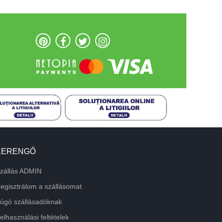
KERENGŐ
zállás ADMIN
egisztrálom a szállásomat
úgó szállásadóknak
elhasználási feltételek