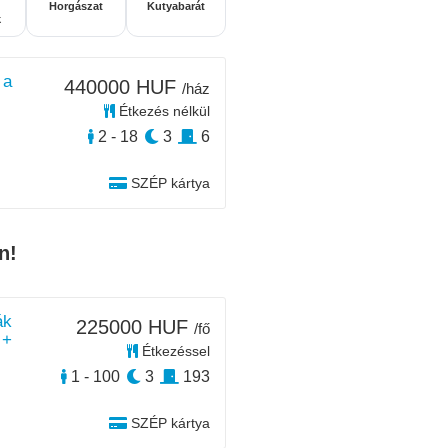
Horgászat
Kutyabarát
k
 a
440000 HUF
/ház
Étkezés nélkül
2 - 18
3
6
SZÉP kártya
n!
ák
225000 HUF
/fő
 +
Étkezéssel
1 - 100
3
193
SZÉP kártya