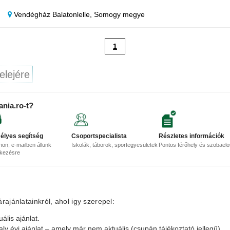
Vendégház Balatonlelle,
Somogy megye
1
elejére
ania.ro-t?
élyes segítség
Csoportspecialista
Részletes információk
non, e-mailben állunk
Iskolák, táborok, sportegyesületek
Pontos férőhely és szobael
lkezésre
ajánlatainkról, ahol igy szerepel:
ális ajánlat.
aly évi ajánlat – amely már nem aktuális (csupán tájékoztató jellegű).