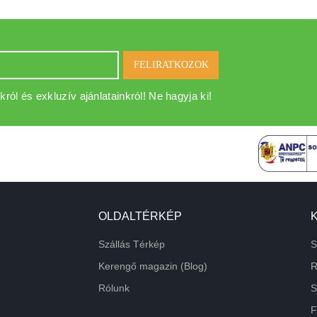
FELIRATKOZOK
król és exkluzív ajánlatainkról! Ne hagyja ki!
OLDALTÉRKÉP
Szállás Térkép
S
Kerengő magazin (Blog)
R
Rólunk
S
F