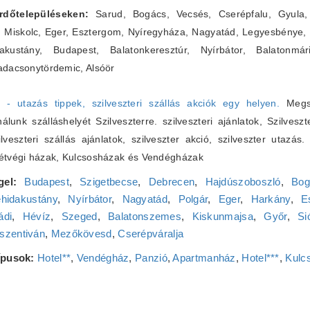
fürdőtelepüléseken:
Sarud, Bogács, Vecsés, Cserépfalu, Gyula, 
, Miskolc, Eger, Esztergom, Nyíregyháza, Nagyatád, Legyesbénye,
ustány, Budapest, Balatonkeresztúr, Nyírbátor, Balatonmár
adacsonytördemic, Alsóör
6 - utazás tippek, szilveszteri szállás akciók egy helyen.
Megsz
lunk szálláshelyét Szilveszterre. szilveszteri ajánlatok, Szilveszt
zilveszteri szállás ajánlatok, szilveszter akció, szilveszter utazás
Hétvégi házak, Kulcsosházak és Vendégházak
gel:
Budapest
,
Szigetbecse
,
Debrecen
,
Hajdúszoboszló
,
Bog
hidakustány
,
Nyírbátor
,
Nagyatád
,
Polgár
,
Eger
,
Harkány
,
E
ádi
,
Hévíz
,
Szeged
,
Balatonszemes
,
Kiskunmajsa
,
Győr
,
Si
szentiván
,
Mezőkövesd
,
Cserépváralja
típusok:
Hotel**
,
Vendégház
,
Panzió
,
Apartmanház
,
Hotel***
,
Kulc