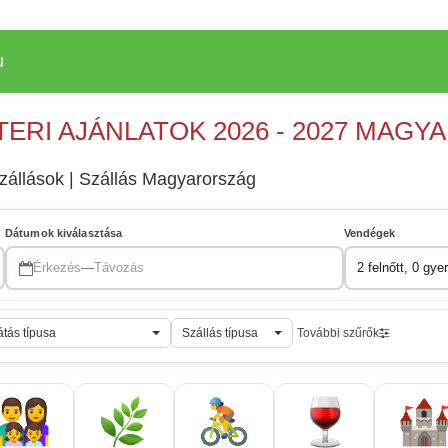
u
TERI AJÁNLATOK 2026 - 2027 MAG
szállások | Szállás Magyarország
Dátumok kiválasztása
Vendégek
Érkezés
—
Távozás
2 felnőtt, 0 gye
átás típusa
Szállás típusa
További szűrők