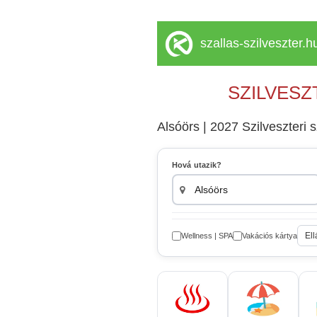
szallas-szilveszter.h
SZILVESZ
Alsóörs | 2027 Szilveszteri 
Hová utazik?
Ell
Wellness | SPA
Vakációs kártya