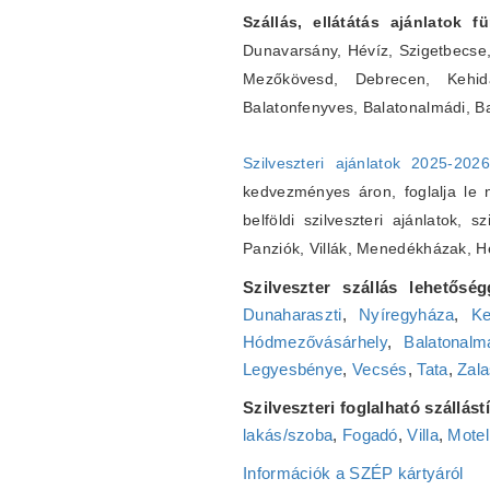
Szállás, ellátátás ajánlatok 
Dunavarsány, Hévíz, Szigetbecse
Mezőkövesd, Debrecen, Kehidak
Balatonfenyves, Balatonalmádi, B
Szilveszteri ajánlatok 2025-202
kedvezményes áron, foglalja le ná
belföldi szilveszteri ajánlatok, s
Panziók, Villák, Menedékházak, 
Szilveszter szállás lehetőség
Dunaharaszti
,
Nyíregyháza
,
Ke
Hódmezővásárhely
,
Balatonalm
Legyesbénye
,
Vecsés
,
Tata
,
Zala
Szilveszteri foglalható szállás
lakás/szoba
,
Fogadó
,
Villa
,
Motel
Információk a SZÉP kártyáról