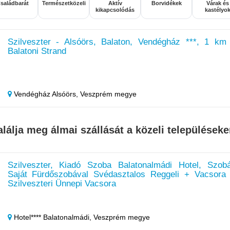
saládbarát
Természetközeli
Aktív
Borvidékek
Várak és
kikapcsolódás
kastélyo
Szilveszter - Alsóörs, Balaton, Vendégház ***, 1 km
Balatoni Strand
Vendégház Alsóörs,
Veszprém megye
alálja meg álmai szállását a közeli településeke
Szilveszter, Kiadó Szoba Balatonalmádi Hotel, Szob
Saját Fürdőszobával Svédasztalos Reggeli + Vacsora
Szilveszteri Ünnepi Vacsora
Hotel**** Balatonalmádi,
Veszprém megye