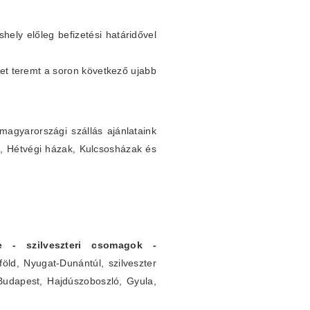
shely előleg befizetési határidővel
et teremt a soron következő ujabb
agyarországi szállás ajánlataink
k, Hétvégi házak, Kulcsosházak és
rre - szilveszteri csomagok -
öld, Nyugat-Dunántúl, szilveszter
 Budapest, Hajdúszoboszló, Gyula,