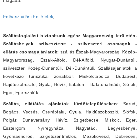
magába.
Felhasználási Feltételek
;
Szállásfoglalást biztosítunk egész Magyarország területén.
Szálláshelyek szilveszterre - szilveszteri csomagok -
ellátás csomagajánlatok:
szállás Észak-Magyarország, Közép-
Magyarország, Észak-Alföld, Dél-Alföld, Nyugat-Dunántúl,
szilveszter Közép-Dunántúli, Dél-Dunántúli, Szállásajánlatok a
következő turisztikai zonákból: Miskolctapolca, Budapest,
Hajdúszoboszló, Gyula, Hévíz, Balaton – Balatonalmádi, Siófok,
Eger, Egerszalók
Szállás, ellátátás ajánlatok fürdőtelepüléseken:
Sarud,
Bogács, Vecsés, Cserépfalu, Gyula, Hajdúszoboszló, Siófok,
Polgár, Dunavarsány, Hévíz, Szigetbecse, Miskolc, Eger,
Esztergom, Nyíregyháza, Nagyatád, Legyesbénye,
Gyomaendrőd, Szigetszentmiklós, Mezőkövesd, Debrecen,