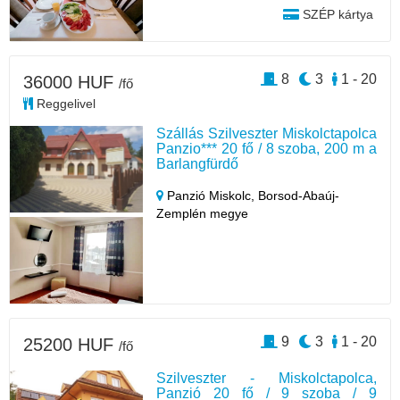
SZÉP kártya
8
3
1 - 20
36000 HUF
/fő
Reggelivel
Szállás Szilveszter Miskolctapolca
Panzio*** 20 fő / 8 szoba, 200 m a
Barlangfürdő
Panzió Miskolc,
Borsod-Abaúj-
Zemplén megye
9
3
1 - 20
25200 HUF
/fő
Szilveszter - Miskolctapolca,
Panzió 20 fő / 9 szoba / 9