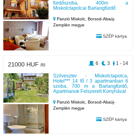
fürdőszoba, 400m a
Miskolctapolcai Barlangfürdő
Panzió Miskolc,
Borsod-Abaúj-
Zemplén megye
SZÉP kártya
6
3
1 - 14
21000 HUF
/fő
Szilveszter - Miskolctapolca,
Hotel*** 14 fő / 3 apartmanban 6
szoba, 700 m a Barlangfürdő,
Apartmanok Felszerelt Konyhával
Panzió Miskolc,
Borsod-Abaúj-
Zemplén megye
SZÉP kártya