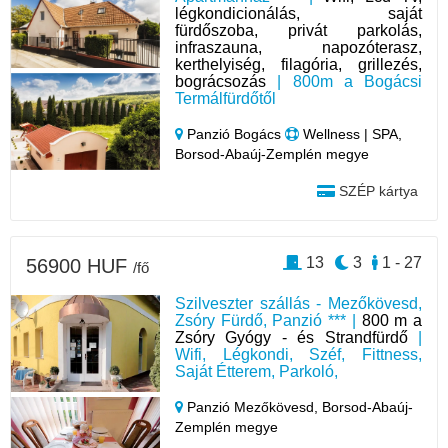
légkondicionálás, saját
fürdőszoba, privát parkolás,
infraszauna, napozóterasz,
kerthelyiség, filagória, grillezés,
bográcsozás
| 800m a Bogácsi
Termálfürdőtől
Panzió Bogács
Wellness | SPA,
Borsod-Abaúj-Zemplén megye
SZÉP kártya
13
3
1 - 27
56900 HUF
/fő
Szilveszter szállás - Mezőkövesd,
Zsóry Fürdő, Panzió *** |
800 m a
Zsóry Gyógy - és Strandfürdő
|
Wifi, Légkondi, Széf, Fittness,
Saját Étterem, Parkoló,
Panzió Mezőkövesd,
Borsod-Abaúj-
Zemplén megye