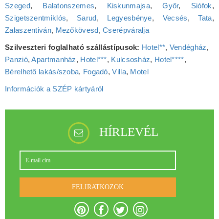
Szeged
,
Balatonszemes
,
Kiskunmajsa
,
Győr
,
Siófok
,
Szigetszentmiklós
,
Sarud
,
Legyesbénye
,
Vecsés
,
Tata
,
Zalaszentiván
,
Mezőkövesd
,
Cserépváralja
Szilveszteri foglalható szállástípusok:
Hotel**
,
Vendégház
,
Panzió
,
Apartmanház
,
Hotel***
,
Kulcsosház
,
Hotel****
,
Bérelhető lakás/szoba
,
Fogadó
,
Villa
,
Motel
Információk a SZÉP kártyáról
HÍRLEVÉL
FELIRATKOZOK