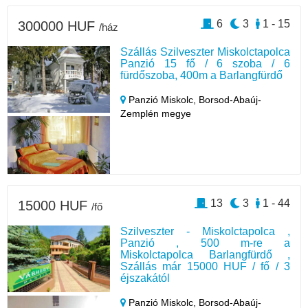
6
3
1 - 15
300000 HUF
/ház
Szállás Szilveszter Miskolctapolca
Panzió 15 fő / 6 szoba / 6
fürdőszoba, 400m a Barlangfürdő
Panzió Miskolc,
Borsod-Abaúj-
Zemplén megye
13
3
1 - 44
15000 HUF
/fő
Szilveszter - Miskolctapolca ,
Panzió , 500 m-re a
Miskolctapolca Barlangfürdő ,
Szállás már 15000 HUF / fő / 3
éjszakától
Panzió Miskolc,
Borsod-Abaúj-