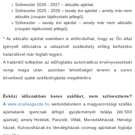
Szilveszter 2026 - 2027 – aktuális ajánlat.
Szilveszter 2025 - 2026 – tavaly évi ajánlat – amely már nem
aktuális (csupán tájékoztató jellegű).
Szilveszter – tavaly évi ajánlat – amely már nem aktuális
(csupán tájékoztató jellegű).
* Az aktuális ajánlat esetében is elöfordulhat, hogy az Ön által
igényelt időszakra a választott szálláshely előleg befizetési
határidővel már foglalt legyen.
A határidő tullépése az előfoglalás automatikus érvényvesztését
vonja maga után. azonban lehetőséget teremt a soron
következő ujabb szállásfoglalás megtételére.
Évközi időszakban keres szállást, nem szilveszterre?
A
www.szallasgazda.hu
weboldalunkon a magyarországi szállás
ajánlataink igencsak átfogó gyüjteményét találja (kb.500
ajánlat), amely Hotelek, Panziók, Villák, Menedékházak, Hétvégi
házak, Kulcsosházak és Vendégházak csomag ajánlatait foglalja