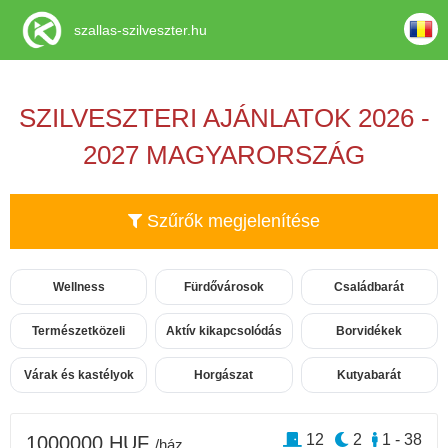
szallas-szilveszter.hu
SZILVESZTERI AJÁNLATOK 2026 -
2027 MAGYARORSZÁG
Szűrők megjelenítése
Wellness
Fürdővárosok
Családbarát
Természetközeli
Aktív kikapcsolódás
Borvidékek
Várak és kastélyok
Horgászat
Kutyabarát
12
2
1 - 38
1000000 HUF
/ház