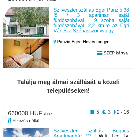
Szilveszter szállás Eger Panzió 38
fő / 3 apartman saját
fürdőszobával , 9 szoba saját
fürdőszobával, 2,2 km-re az Egri
Vár és a Szépasszonyvölgy
Panzió Eger,
Heves megye
SZÉP kártya
Találja meg álmai szállását a közeli
településeken!
5
3
2 - 16
660000 HUF
/ház
Étkezés nélkül
Szilveszter szállás Bogács
Apartmanház *** |
Wifi, Lcd Tv,