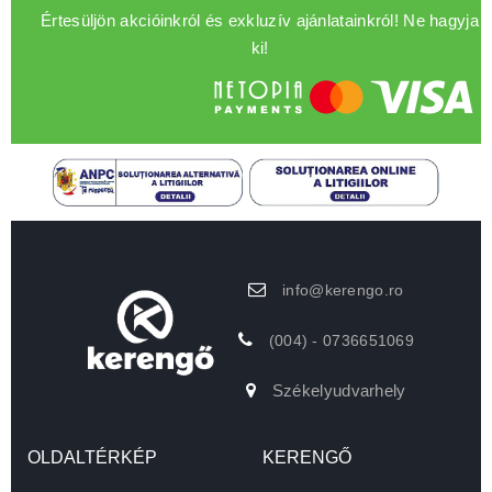
Értesüljön akcióinkról és exkluzív ajánlatainkról! Ne hagyja
ki!
info@kerengo.ro
(004) - 0736651069
Székelyudvarhely
OLDALTÉRKÉP
KERENGŐ