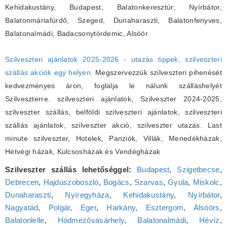
Kehidakustány, Budapest, Balatonkeresztúr, Nyírbátor,
Balatonmáriafürdő, Szeged, Dunaharaszti, Balatonfenyves,
Balatonalmádi, Badacsonytördemic, Alsóör
Szilveszteri ajánlatok 2025-2026 - utazás tippek, szilveszteri
szállás akciók egy helyen.
Megszervezzük szilveszteri pihenését
kedvezményes áron, foglalja le nálunk szálláshelyét
Szilveszterre. szilveszteri ajánlatok, Szilveszter 2024-2025,
szilveszter szállás, belföldi szilveszteri ajánlatok, szilveszteri
szállás ajánlatok, szilveszter akció, szilveszter utazás. Last
minute szilveszter, Hotelek, Panziók, Villák, Menedékházak,
Hétvégi házak, Kulcsosházak és Vendégházak
Szilveszter szállás lehetőséggel:
Budapest
,
Szigetbecse
,
Debrecen
,
Hajdúszoboszló
,
Bogács
,
Szarvas
,
Gyula
,
Miskolc
,
Dunaharaszti
,
Nyíregyháza
,
Kehidakustány
,
Nyírbátor
,
Nagyatád
,
Polgár
,
Eger
,
Harkány
,
Esztergom
,
Alsóörs
,
Balatonlelle
,
Hódmezővásárhely
,
Balatonalmádi
,
Hévíz
,