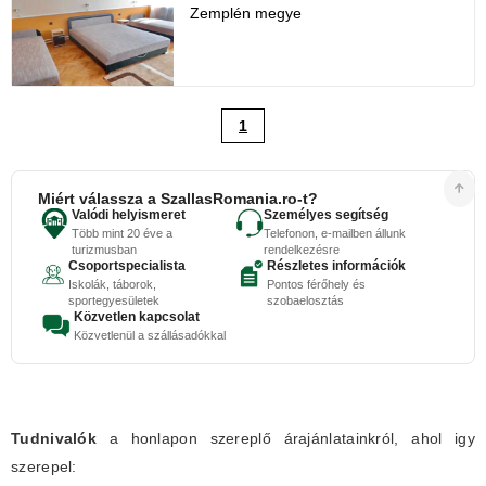
Zemplén megye
1
Miért válassza a SzallasRomania.ro-t?
Valódi helyismeret
Személyes segítség
Több mint 20 éve a
Telefonon, e-mailben állunk
turizmusban
rendelkezésre
Csoportspecialista
Részletes információk
Iskolák, táborok,
Pontos férőhely és
sportegyesületek
szobaelosztás
Közvetlen kapcsolat
Közvetlenül a szállásadókkal
Tudnivalók
a honlapon szereplő árajánlatainkról, ahol igy
szerepel: