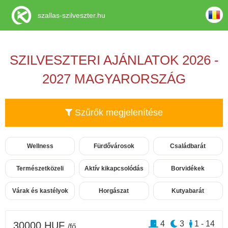
szallas-szilveszter.hu
SZILVESZTERI AJÁNLATOK 2026 -
2027 MAGYARORSZÁG
Szűrők megjelenítése
Wellness
Fürdővárosok
Családbarát
Természetközeli
Aktív kikapcsolódás
Borvidékek
Várak és kastélyok
Horgászat
Kutyabarát
4
3
1 - 14
30000 HUF
/fő