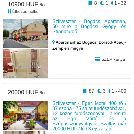
8
1
1 - 32
10900 HUF
/fő
Étkezés nélkül
Szilveszter - Bogács, Apartman,
50 m-re a Bogácsi Gyógy- és
Strandfürdő
Apartmanház Bogács,
Borsod-Abaúj-
Zemplén megye
SZÉP kártya
87
3
1 - 400
20000 HUF
/fő
Szilveszter - Eger, Motel 400 fő /
87 szoba , 75 saját fürdőszobával ,
12 közös fürdőszobával , 2 km-re
az Egri Vártól és a
Szépasszonyvölgytől, Szállás már
20000 HUF / fő / 3 éjszakától