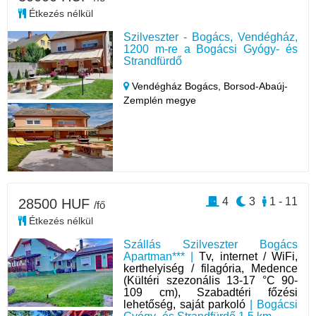
Étkezés nélkül
Szilveszter - Bogács, Vendégház,
1200 m-re a Bogácsi Gyógy- és
Strandfürdő
Vendégház Bogács,
Borsod-Abaúj-
Zemplén megye
4
3
1 - 11
28500 HUF
/fő
Étkezés nélkül
Szállás Szilveszter Bogács
Apartman*** |
Tv, internet / WiFi,
kerthelyiség / filagória, Medence
(Kültéri szezonális 13-17 °C 90-
109 cm), Szabadtéri főzési
lehetőség, saját parkoló
| Bogácsi