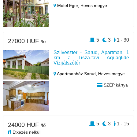
Motel Eger,
Heves megye
5
3
1 - 30
27000 HUF
/fő
Szilveszter - Sarud, Apartman, 1
km a Tisza-tavi Aquaglide
Vízijátszótér
Apartmanház Sarud,
Heves megye
SZÉP kártya
5
3
1 - 15
24000 HUF
/fő
Étkezés nélkül