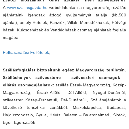
Évközi időszakban keres szállást, nem szilveszterre?
A
www.szallasgazda.hu
weboldalunkon a magyarországi szállás
ajánlataink igencsak átfogó gyüjteményét találja (kb.500
ajánlat), amely Hotelek, Panziók, Villák, Menedékházak, Hétvégi
házak, Kulcsosházak és Vendégházak csomag ajánlatait foglalja
magába.
Felhasználási Feltételek
;
Szállásfoglalást biztosítunk egész Magyarország területén.
Szálláshelyek szilveszterre - szilveszteri csomagok -
ellátás csomagajánlatok:
szállás Észak-Magyarország, Közép-
Magyarország, Észak-Alföld, Dél-Alföld, Nyugat-Dunántúl,
szilveszter Közép-Dunántúli, Dél-Dunántúli, Szállásajánlatok a
következő turisztikai zonákból: Miskolctapolca, Budapest,
Hajdúszoboszló, Gyula, Hévíz, Balaton – Balatonalmádi, Siófok,
Eger, Egerszalók