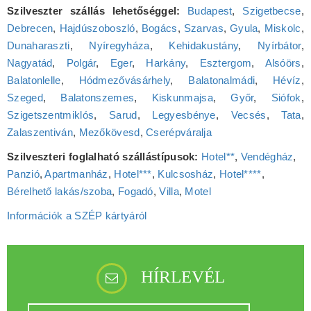
Szilveszter szállás lehetőséggel:
Budapest
,
Szigetbecse
,
Debrecen
,
Hajdúszoboszló
,
Bogács
,
Szarvas
,
Gyula
,
Miskolc
,
Dunaharaszti
,
Nyíregyháza
,
Kehidakustány
,
Nyírbátor
,
Nagyatád
,
Polgár
,
Eger
,
Harkány
,
Esztergom
,
Alsóörs
,
Balatonlelle
,
Hódmezővásárhely
,
Balatonalmádi
,
Hévíz
,
Szeged
,
Balatonszemes
,
Kiskunmajsa
,
Győr
,
Siófok
,
Szigetszentmiklós
,
Sarud
,
Legyesbénye
,
Vecsés
,
Tata
,
Zalaszentiván
,
Mezőkövesd
,
Cserépváralja
Szilveszteri foglalható szállástípusok:
Hotel**
,
Vendégház
,
Panzió
,
Apartmanház
,
Hotel***
,
Kulcsosház
,
Hotel****
,
Bérelhető lakás/szoba
,
Fogadó
,
Villa
,
Motel
Információk a SZÉP kártyáról
HÍRLEVÉL