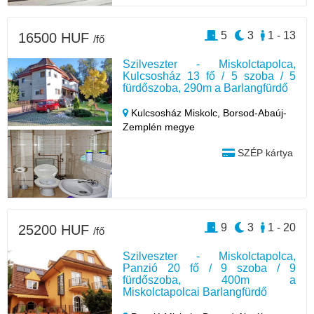
5
3
1 - 13
16500 HUF
/fő
Szilveszter - Miskolctapolca,
Kulcsosház 13 fő / 5 szoba / 5
fürdőszoba, 290m a Barlangfürdő
Kulcsosház Miskolc,
Borsod-Abaúj-
Zemplén megye
SZÉP kártya
9
3
1 - 20
25200 HUF
/fő
Szilveszter - Miskolctapolca,
Panzió 20 fő / 9 szoba / 9
fürdőszoba, 400m a
Miskolctapolcai Barlangfürdő