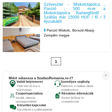
Szilveszter - Miskolctapolca ,
Panzió , 500 m-re a
Miskolctapolca Barlangfürdő ,
Szállás már 15000 HUF / fő / 3
éjszakától
Panzió Miskolc,
Borsod-Abaúj-
Zemplén megye
1
Miért válassza a SzallasRomania.ro-t?
Valódi helyismeret
Személyes segítség
Több mint 20 éve a
Telefonon, e-mailben állunk
turizmusban
rendelkezésre
Csoportspecialista
Részletes információk
Iskolák, táborok,
Pontos férőhely és
sportegyesületek
szobaelosztás
Közvetlen kapcsolat
Közvetlenül a szállásadókkal