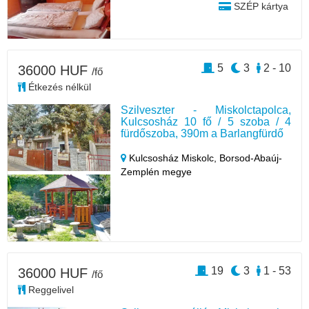
SZÉP kártya
5
3
2 - 10
36000 HUF
/fő
Étkezés nélkül
Szilveszter - Miskolctapolca,
Kulcsosház 10 fő / 5 szoba / 4
fürdőszoba, 390m a Barlangfürdő
Kulcsosház Miskolc,
Borsod-Abaúj-
Zemplén megye
19
3
1 - 53
36000 HUF
/fő
Reggelivel