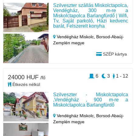
Szilveszter szállás Miskolctapolca,
Vendégház, 300 m-re a
Miskolctapolca Barlangfürdő | Wifi,
Tv, Saját parkoló, Házi kedvenc
barát, Felszerelt konyha
Vendégház Miskolc,
Borsod-Abaúj-
Zemplén megye
SZÉP kártya
6
3
1 - 12
24000 HUF
/fő
Étkezés nélkül
Szilveszter - Miskolctapolca
,Vendégház , 900 m-re a
Miskolctapolca Barlangfürdő
Vendégház Miskolc,
Borsod-Abaúj-
Zemplén megye