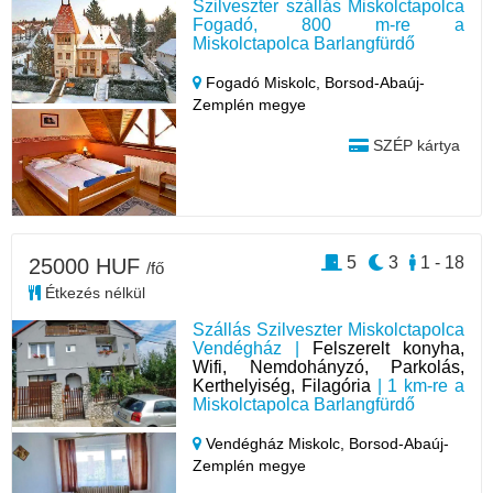
Szilveszter szállás Miskolctapolca
Fogadó, 800 m-re a
Miskolctapolca Barlangfürdő
Fogadó Miskolc,
Borsod-Abaúj-
Zemplén megye
SZÉP kártya
5
3
1 - 18
25000 HUF
/fő
Étkezés nélkül
Szállás Szilveszter Miskolctapolca
Vendégház |
Felszerelt konyha,
Wifi, Nemdohányzó, Parkolás,
Kerthelyiség, Filagória
| 1 km-re a
Miskolctapolca Barlangfürdő
Vendégház Miskolc,
Borsod-Abaúj-
Zemplén megye