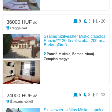
8
3
1 - 20
36000 HUF
/fő
Reggelivel
Szállás Szilveszter Miskolctapolca
Panzio*** 20 fő / 8 szoba, 200 m a
Barlangfürdő
Panzió Miskolc,
Borsod-Abaúj-
Zemplén megye
5
3
2 - 12
24000 HUF
/fő
Étkezés nélkül
Szilveszter szállás Miskolctapolca,