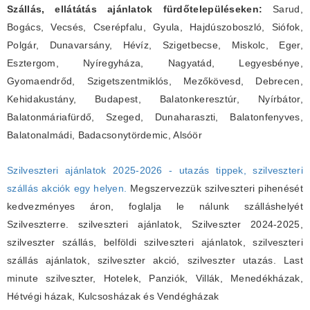
Szállás, ellátátás ajánlatok fürdőtelepüléseken:
Sarud,
Bogács, Vecsés, Cserépfalu, Gyula, Hajdúszoboszló, Siófok,
Polgár, Dunavarsány, Hévíz, Szigetbecse, Miskolc, Eger,
Esztergom, Nyíregyháza, Nagyatád, Legyesbénye,
Gyomaendrőd, Szigetszentmiklós, Mezőkövesd, Debrecen,
Kehidakustány, Budapest, Balatonkeresztúr, Nyírbátor,
Balatonmáriafürdő, Szeged, Dunaharaszti, Balatonfenyves,
Balatonalmádi, Badacsonytördemic, Alsóör
Szilveszteri ajánlatok 2025-2026 - utazás tippek, szilveszteri
szállás akciók egy helyen.
Megszervezzük szilveszteri pihenését
kedvezményes áron, foglalja le nálunk szálláshelyét
Szilveszterre. szilveszteri ajánlatok, Szilveszter 2024-2025,
szilveszter szállás, belföldi szilveszteri ajánlatok, szilveszteri
szállás ajánlatok, szilveszter akció, szilveszter utazás. Last
minute szilveszter, Hotelek, Panziók, Villák, Menedékházak,
Hétvégi házak, Kulcsosházak és Vendégházak