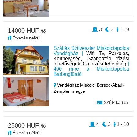
3
3
1 - 9
14000 HUF
/fő
Étkezés nélkül
Szállás Szilveszter Miskolctapolca
Vendégház |
Wifi, Tv, Parkolás,
Kerthelyiség, Szabadtéri főzési
lehetőségek: Grillezési lehetőség
|
400 m-re a Miskolctapolca
Barlangfürdő
Vendégház Miskolc,
Borsod-Abaúj-
Zemplén megye
SZÉP kártya
4
3
1 - 10
25000 HUF
/fő
Étkezés nélkül