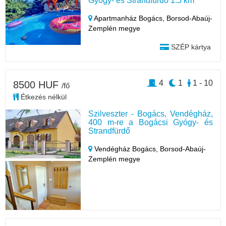
Gyógy- és Strandfürdő 1.5 km
Apartmanház Bogács,
Borsod-Abaúj-
Zemplén megye
SZÉP kártya
4
1
1 - 10
8500 HUF
/fő
Étkezés nélkül
Szilveszter - Bogács, Vendégház,
400 m-re a Bogácsi Gyógy- és
Strandfürdő
Vendégház Bogács,
Borsod-Abaúj-
Zemplén megye