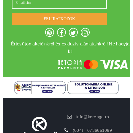
FELIRATKOZOK
Értesüljön akcióinkról és exkluzív ajánlatainkról! Ne hagyja
ki!
info@kerengo.ro
(004) - 0736651069