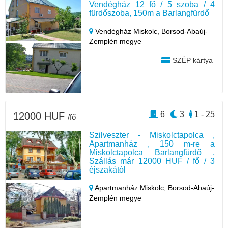
Vendégház 12 fő / 5 szoba / 4
fürdőszoba, 150m a Barlangfürdő
Vendégház Miskolc,
Borsod-Abaúj-
Zemplén megye
SZÉP kártya
6
3
1 - 25
12000 HUF
/fő
Szilveszter - Miskolctapolca ,
Apartmanház , 150 m-re a
Miskolctapolca Barlangfürdő ,
Szállás már 12000 HUF / fő / 3
éjszakától
Apartmanház Miskolc,
Borsod-Abaúj-
Zemplén megye