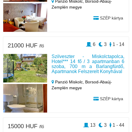
Panzió Miskolc,
Borsod-Abaúj-
Zemplén megye
SZÉP kártya
6
3
1 - 14
21000 HUF
/fő
Szilveszter - Miskolctapolca,
Hotel*** 14 fő / 3 apartmanban 6
szoba, 700 m a Barlangfürdő,
Apartmanok Felszerelt Konyhával
Panzió Miskolc,
Borsod-Abaúj-
Zemplén megye
SZÉP kártya
13
3
1 - 44
15000 HUF
/fő