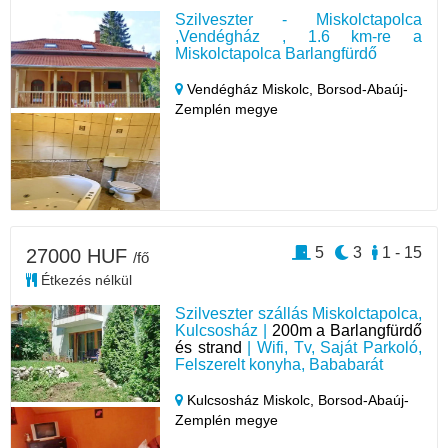
Szilveszter - Miskolctapolca
,Vendégház , 1.6 km-re a
Miskolctapolca Barlangfürdő
Vendégház Miskolc,
Borsod-Abaúj-
Zemplén megye
5
3
1 - 15
27000 HUF
/fő
Étkezés nélkül
Szilveszter szállás Miskolctapolca,
Kulcsosház |
200m a Barlangfürdő
és strand
| Wifi, Tv, Saját Parkoló,
Felszerelt konyha, Bababarát
Kulcsosház Miskolc,
Borsod-Abaúj-
Zemplén megye