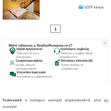
SZÉP kártya
1
Miért válassza a SzallasRomania.ro-t?
Valódi helyismeret
Személyes segítség
Több mint 20 éve a
Telefonon, e-mailben állunk
turizmusban
rendelkezésre
Csoportspecialista
Részletes információk
Iskolák, táborok,
Pontos férőhely és
sportegyesületek
szobaelosztás
Közvetlen kapcsolat
Közvetlenül a szállásadókkal
Tudnivalók
a honlapon szereplő árajánlatainkról, ahol igy
szerepel: