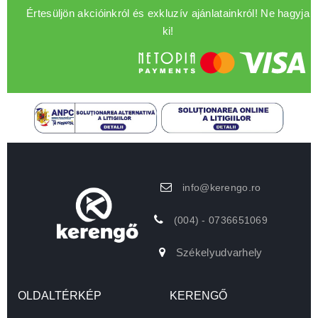
Értesüljön akcióinkról és exkluzív ajánlatainkról! Ne hagyja
ki!
info@kerengo.ro
(004) - 0736651069
Székelyudvarhely
OLDALTÉRKÉP
KERENGŐ