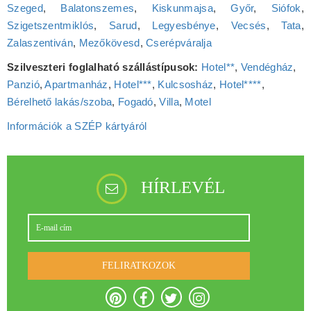
Szeged
,
Balatonszemes
,
Kiskunmajsa
,
Győr
,
Siófok
,
Szigetszentmiklós
,
Sarud
,
Legyesbénye
,
Vecsés
,
Tata
,
Zalaszentiván
,
Mezőkövesd
,
Cserépváralja
Szilveszteri foglalható szállástípusok:
Hotel**
,
Vendégház
,
Panzió
,
Apartmanház
,
Hotel***
,
Kulcsosház
,
Hotel****
,
Bérelhető lakás/szoba
,
Fogadó
,
Villa
,
Motel
Információk a SZÉP kártyáról
HÍRLEVÉL
FELIRATKOZOK