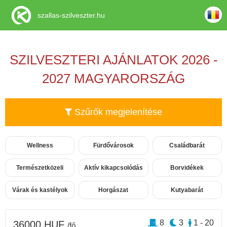
szallas-szilveszter.hu
SZILVESZTERI AJÁNLATOK 2026 -
2027 MAGYARORSZÁG
Szűrők megjelenítése
Wellness
Fürdővárosok
Családbarát
Természetközeli
Aktív kikapcsolódás
Borvidékek
Várak és kastélyok
Horgászat
Kutyabarát
8
3
1 - 20
36000 HUF
/fő