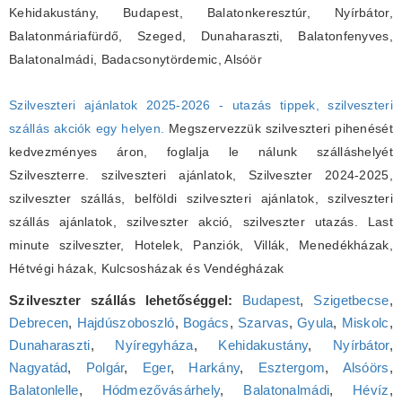
Kehidakustány, Budapest, Balatonkeresztúr, Nyírbátor,
Balatonmáriafürdő, Szeged, Dunaharaszti, Balatonfenyves,
Balatonalmádi, Badacsonytördemic, Alsóör
Szilveszteri ajánlatok 2025-2026 - utazás tippek, szilveszteri
szállás akciók egy helyen.
Megszervezzük szilveszteri pihenését
kedvezményes áron, foglalja le nálunk szálláshelyét
Szilveszterre. szilveszteri ajánlatok, Szilveszter 2024-2025,
szilveszter szállás, belföldi szilveszteri ajánlatok, szilveszteri
szállás ajánlatok, szilveszter akció, szilveszter utazás. Last
minute szilveszter, Hotelek, Panziók, Villák, Menedékházak,
Hétvégi házak, Kulcsosházak és Vendégházak
Szilveszter szállás lehetőséggel:
Budapest
,
Szigetbecse
,
Debrecen
,
Hajdúszoboszló
,
Bogács
,
Szarvas
,
Gyula
,
Miskolc
,
Dunaharaszti
,
Nyíregyháza
,
Kehidakustány
,
Nyírbátor
,
Nagyatád
,
Polgár
,
Eger
,
Harkány
,
Esztergom
,
Alsóörs
,
Balatonlelle
,
Hódmezővásárhely
,
Balatonalmádi
,
Hévíz
,