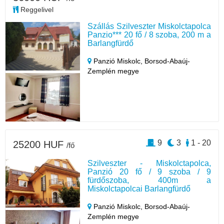
Reggelivel
Szállás Szilveszter Miskolctapolca
Panzio*** 20 fő / 8 szoba, 200 m a
Barlangfürdő
Panzió Miskolc,
Borsod-Abaúj-
Zemplén megye
9
3
1 - 20
25200 HUF
/fő
Szilveszter - Miskolctapolca,
Panzió 20 fő / 9 szoba / 9
fürdőszoba, 400m a
Miskolctapolcai Barlangfürdő
Panzió Miskolc,
Borsod-Abaúj-
Zemplén megye