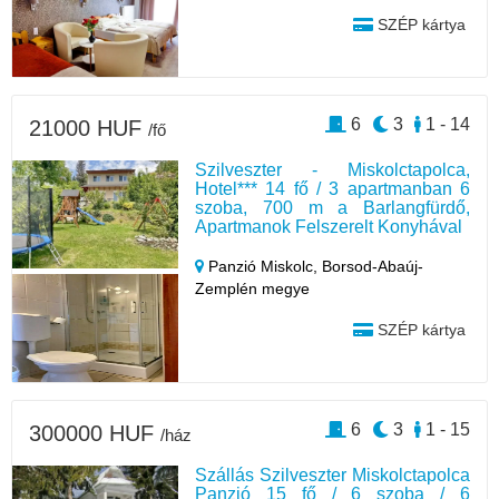
SZÉP kártya
6
3
1 - 14
21000 HUF
/fő
Szilveszter - Miskolctapolca,
Hotel*** 14 fő / 3 apartmanban 6
szoba, 700 m a Barlangfürdő,
Apartmanok Felszerelt Konyhával
Panzió Miskolc,
Borsod-Abaúj-
Zemplén megye
SZÉP kártya
6
3
1 - 15
300000 HUF
/ház
Szállás Szilveszter Miskolctapolca
Panzió 15 fő / 6 szoba / 6