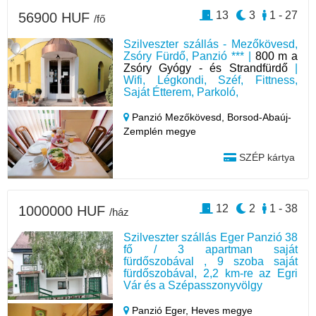
13
3
1 - 27
56900 HUF
/fő
Szilveszter szállás - Mezőkövesd,
Zsóry Fürdő, Panzió *** |
800 m a
Zsóry Gyógy - és Strandfürdő
|
Wifi, Légkondi, Széf, Fittness,
Saját Étterem, Parkoló,
Panzió Mezőkövesd,
Borsod-Abaúj-
Zemplén megye
SZÉP kártya
12
2
1 - 38
1000000 HUF
/ház
Szilveszter szállás Eger Panzió 38
fő / 3 apartman saját
fürdőszobával , 9 szoba saját
fürdőszobával, 2,2 km-re az Egri
Vár és a Szépasszonyvölgy
Panzió Eger,
Heves megye