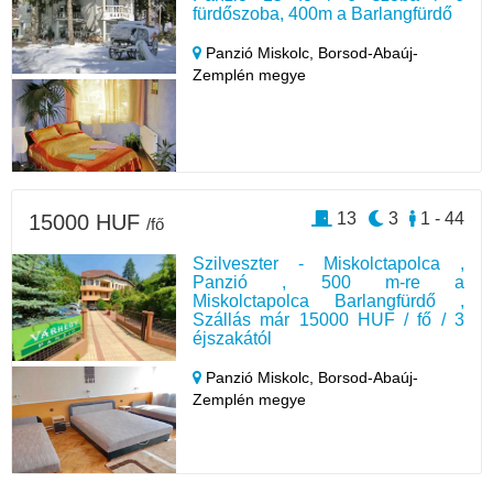
fürdőszoba, 400m a Barlangfürdő
Panzió Miskolc,
Borsod-Abaúj-
Zemplén megye
13
3
1 - 44
15000 HUF
/fő
Szilveszter - Miskolctapolca ,
Panzió , 500 m-re a
Miskolctapolca Barlangfürdő ,
Szállás már 15000 HUF / fő / 3
éjszakától
Panzió Miskolc,
Borsod-Abaúj-
Zemplén megye