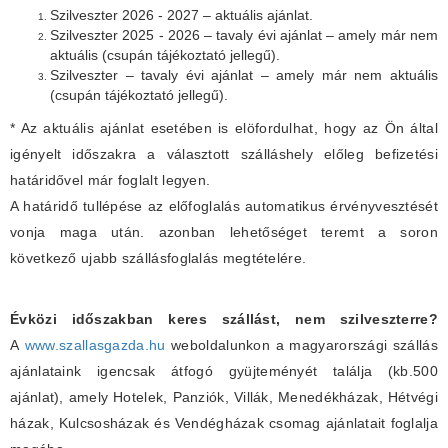
Szilveszter 2026 - 2027 – aktuális ajánlat.
Szilveszter 2025 - 2026 – tavaly évi ajánlat – amely már nem
aktuális (csupán tájékoztató jellegű).
Szilveszter – tavaly évi ajánlat – amely már nem aktuális
(csupán tájékoztató jellegű).
* Az aktuális ajánlat esetében is elöfordulhat, hogy az Ön által
igényelt időszakra a választott szálláshely előleg befizetési
határidővel már foglalt legyen.
A határidő tullépése az előfoglalás automatikus érvényvesztését
vonja maga után. azonban lehetőséget teremt a soron
következő ujabb szállásfoglalás megtételére.
Évközi időszakban keres szállást, nem szilveszterre?
A
www.szallasgazda.hu
weboldalunkon a magyarországi szállás
ajánlataink igencsak átfogó gyüjteményét találja (kb.500
ajánlat), amely Hotelek, Panziók, Villák, Menedékházak, Hétvégi
házak, Kulcsosházak és Vendégházak csomag ajánlatait foglalja