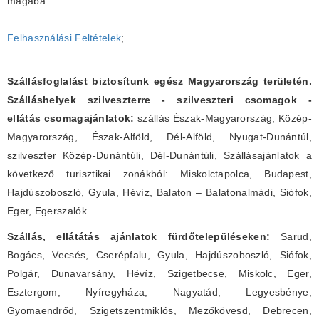
magába.
Felhasználási Feltételek
;
Szállásfoglalást biztosítunk egész Magyarország területén.
Szálláshelyek szilveszterre - szilveszteri csomagok -
ellátás csomagajánlatok:
szállás Észak-Magyarország, Közép-
Magyarország, Észak-Alföld, Dél-Alföld, Nyugat-Dunántúl,
szilveszter Közép-Dunántúli, Dél-Dunántúli, Szállásajánlatok a
következő turisztikai zonákból: Miskolctapolca, Budapest,
Hajdúszoboszló, Gyula, Hévíz, Balaton – Balatonalmádi, Siófok,
Eger, Egerszalók
Szállás, ellátátás ajánlatok fürdőtelepüléseken:
Sarud,
Bogács, Vecsés, Cserépfalu, Gyula, Hajdúszoboszló, Siófok,
Polgár, Dunavarsány, Hévíz, Szigetbecse, Miskolc, Eger,
Esztergom, Nyíregyháza, Nagyatád, Legyesbénye,
Gyomaendrőd, Szigetszentmiklós, Mezőkövesd, Debrecen,