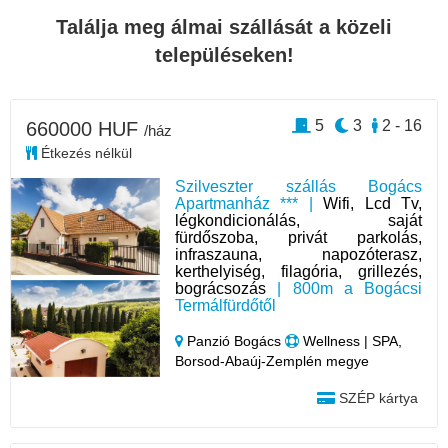
Találja meg álmai szállását a közeli
településeken!
5
3
2 - 16
660000 HUF
/ház
Étkezés nélkül
Szilveszter szállás Bogács
Apartmanház *** |
Wifi, Lcd Tv,
légkondicionálás, saját
fürdőszoba, privát parkolás,
infraszauna, napozóterasz,
kerthelyiség, filagória, grillezés,
bográcsozás
| 800m a Bogácsi
Termálfürdőtől
Panzió Bogács
Wellness | SPA,
Borsod-Abaúj-Zemplén megye
SZÉP kártya