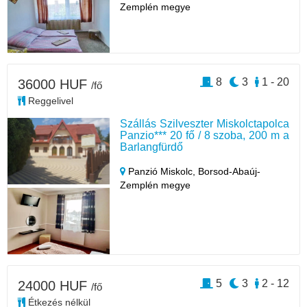
Zemplén megye
8
3
1 - 20
36000 HUF
/fő
Reggelivel
Szállás Szilveszter Miskolctapolca
Panzio*** 20 fő / 8 szoba, 200 m a
Barlangfürdő
Panzió Miskolc,
Borsod-Abaúj-
Zemplén megye
5
3
2 - 12
24000 HUF
/fő
Étkezés nélkül