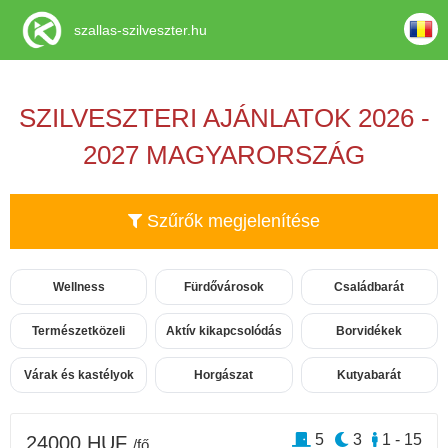
szallas-szilveszter.hu
SZILVESZTERI AJÁNLATOK 2026 -
2027 MAGYARORSZÁG
Szűrők megjelenítése
Wellness
Fürdővárosok
Családbarát
Természetközeli
Aktív kikapcsolódás
Borvidékek
Várak és kastélyok
Horgászat
Kutyabarát
5
3
1 - 15
24000 HUF
/fő