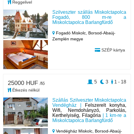
Reggelivel
Szilveszter szállás Miskolctapolca
Fogadó, 800 m-re a
Miskolctapolca Barlangfürdő
Fogadó Miskolc,
Borsod-Abaúj-
Zemplén megye
SZÉP kártya
5
3
1 - 18
25000 HUF
/fő
Étkezés nélkül
Szállás Szilveszter Miskolctapolca
Vendégház |
Felszerelt konyha,
Wifi, Nemdohányzó, Parkolás,
Kerthelyiség, Filagória
| 1 km-re a
Miskolctapolca Barlangfürdő
Vendégház Miskolc,
Borsod-Abaúj-