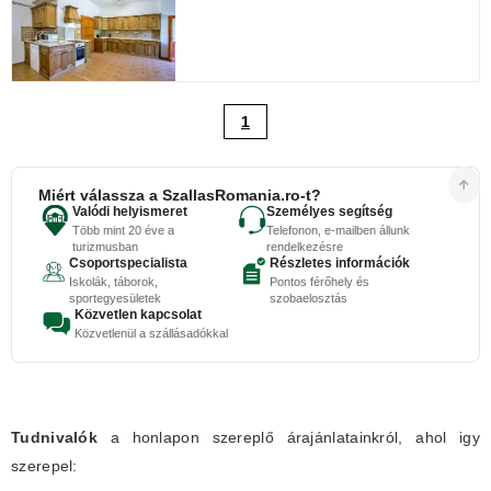
1
Miért válassza a SzallasRomania.ro-t?
Valódi helyismeret
Személyes segítség
Több mint 20 éve a
Telefonon, e-mailben állunk
turizmusban
rendelkezésre
Csoportspecialista
Részletes információk
Iskolák, táborok,
Pontos férőhely és
sportegyesületek
szobaelosztás
Közvetlen kapcsolat
Közvetlenül a szállásadókkal
Tudnivalók
a honlapon szereplő árajánlatainkról, ahol igy
szerepel: