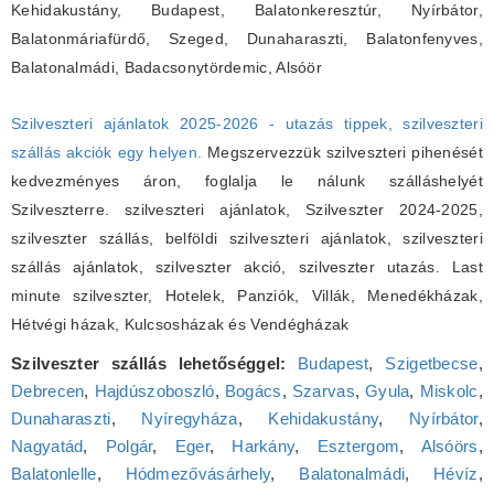
Kehidakustány, Budapest, Balatonkeresztúr, Nyírbátor,
Balatonmáriafürdő, Szeged, Dunaharaszti, Balatonfenyves,
Balatonalmádi, Badacsonytördemic, Alsóör
Szilveszteri ajánlatok 2025-2026 - utazás tippek, szilveszteri
szállás akciók egy helyen.
Megszervezzük szilveszteri pihenését
kedvezményes áron, foglalja le nálunk szálláshelyét
Szilveszterre. szilveszteri ajánlatok, Szilveszter 2024-2025,
szilveszter szállás, belföldi szilveszteri ajánlatok, szilveszteri
szállás ajánlatok, szilveszter akció, szilveszter utazás. Last
minute szilveszter, Hotelek, Panziók, Villák, Menedékházak,
Hétvégi házak, Kulcsosházak és Vendégházak
Szilveszter szállás lehetőséggel:
Budapest
,
Szigetbecse
,
Debrecen
,
Hajdúszoboszló
,
Bogács
,
Szarvas
,
Gyula
,
Miskolc
,
Dunaharaszti
,
Nyíregyháza
,
Kehidakustány
,
Nyírbátor
,
Nagyatád
,
Polgár
,
Eger
,
Harkány
,
Esztergom
,
Alsóörs
,
Balatonlelle
,
Hódmezővásárhely
,
Balatonalmádi
,
Hévíz
,