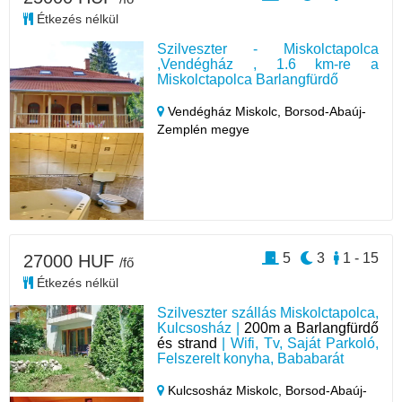
Étkezés nélkül
Szilveszter - Miskolctapolca
,Vendégház , 1.6 km-re a
Miskolctapolca Barlangfürdő
Vendégház Miskolc,
Borsod-Abaúj-
Zemplén megye
5
3
1 - 15
27000 HUF
/fő
Étkezés nélkül
Szilveszter szállás Miskolctapolca,
Kulcsosház |
200m a Barlangfürdő
és strand
| Wifi, Tv, Saját Parkoló,
Felszerelt konyha, Bababarát
Kulcsosház Miskolc,
Borsod-Abaúj-