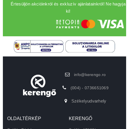
Értesüljön akcióinkról és exkluzív ajánlatainkról! Ne hagyja
ki!
info@kerengo.ro
(004) - 0736651069
Székelyudvarhely
OLDALTÉRKÉP
KERENGŐ