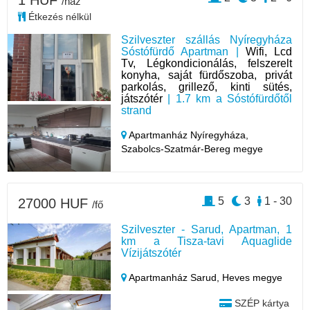
1 HUF
/ház
Étkezés nélkül
Szilveszter szállás Nyíregyháza
Sóstófürdő Apartman |
Wifi, Lcd
Tv, Légkondicionálás, felszerelt
konyha, saját fürdőszoba, privát
parkolás, grillező, kinti sütés,
játszótér
| 1.7 km a Sóstófürdőtől
strand
Apartmanház Nyíregyháza,
Szabolcs-Szatmár-Bereg megye
5
3
1 - 30
27000 HUF
/fő
Szilveszter - Sarud, Apartman, 1
km a Tisza-tavi Aquaglide
Vízijátszótér
Apartmanház Sarud,
Heves megye
SZÉP kártya