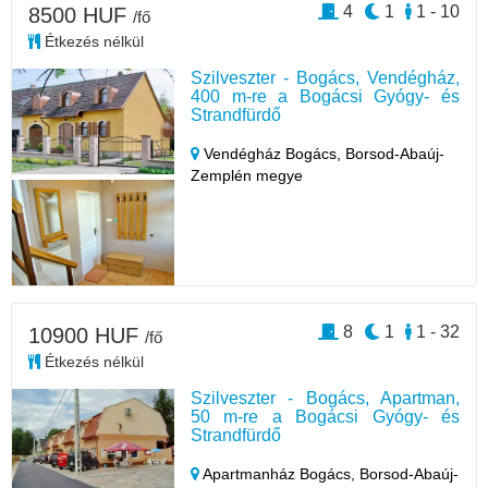
4
1
1 - 10
8500 HUF
/fő
Étkezés nélkül
Szilveszter - Bogács, Vendégház,
400 m-re a Bogácsi Gyógy- és
Strandfürdő
Vendégház Bogács,
Borsod-Abaúj-
Zemplén megye
8
1
1 - 32
10900 HUF
/fő
Étkezés nélkül
Szilveszter - Bogács, Apartman,
50 m-re a Bogácsi Gyógy- és
Strandfürdő
Apartmanház Bogács,
Borsod-Abaúj-