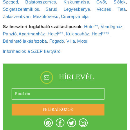
Szeged
,
Balatonszemes
,
Kiskunmajsa
,
Győr
,
Siófok
,
Szigetszentmiklós
,
Sarud
,
Legyesbénye
,
Vecsés
,
Tata
,
Zalaszentiván
,
Mezőkövesd
,
Cserépváralja
Szilveszteri foglalható szállástípusok:
Hotel**
,
Vendégház
,
Panzió
,
Apartmanház
,
Hotel***
,
Kulcsosház
,
Hotel****
,
Bérelhető lakás/szoba
,
Fogadó
,
Villa
,
Motel
Információk a SZÉP kártyáról
HÍRLEVÉL
FELIRATKOZOK