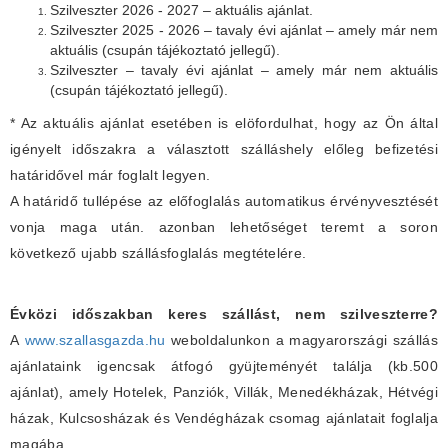
Szilveszter 2026 - 2027 – aktuális ajánlat.
Szilveszter 2025 - 2026 – tavaly évi ajánlat – amely már nem
aktuális (csupán tájékoztató jellegű).
Szilveszter – tavaly évi ajánlat – amely már nem aktuális
(csupán tájékoztató jellegű).
* Az aktuális ajánlat esetében is elöfordulhat, hogy az Ön által
igényelt időszakra a választott szálláshely előleg befizetési
határidővel már foglalt legyen.
A határidő tullépése az előfoglalás automatikus érvényvesztését
vonja maga után. azonban lehetőséget teremt a soron
következő ujabb szállásfoglalás megtételére.
Évközi időszakban keres szállást, nem szilveszterre?
A
www.szallasgazda.hu
weboldalunkon a magyarországi szállás
ajánlataink igencsak átfogó gyüjteményét találja (kb.500
ajánlat), amely Hotelek, Panziók, Villák, Menedékházak, Hétvégi
házak, Kulcsosházak és Vendégházak csomag ajánlatait foglalja
magába.