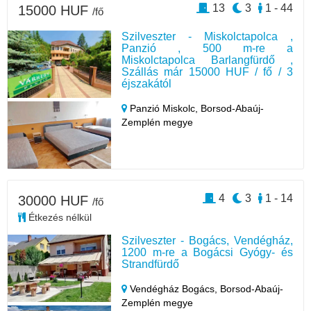
13
3
1 - 44
15000 HUF
/fő
Szilveszter - Miskolctapolca ,
Panzió , 500 m-re a
Miskolctapolca Barlangfürdő ,
Szállás már 15000 HUF / fő / 3
éjszakától
Panzió Miskolc,
Borsod-Abaúj-
Zemplén megye
4
3
1 - 14
30000 HUF
/fő
Étkezés nélkül
Szilveszter - Bogács, Vendégház,
1200 m-re a Bogácsi Gyógy- és
Strandfürdő
Vendégház Bogács,
Borsod-Abaúj-
Zemplén megye