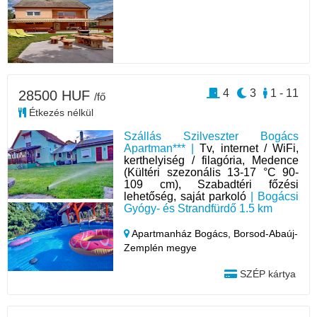
4
3
1 - 11
28500 HUF
/fő
Étkezés nélkül
Szállás Szilveszter Bogács
Apartman*** |
Tv, internet / WiFi,
kerthelyiség / filagória, Medence
(Kültéri szezonális 13-17 °C 90-
109 cm), Szabadtéri főzési
lehetőség, saját parkoló
| Bogácsi
Gyógy- és Strandfürdő 1.5 km
Apartmanház Bogács,
Borsod-Abaúj-
Zemplén megye
SZÉP kártya