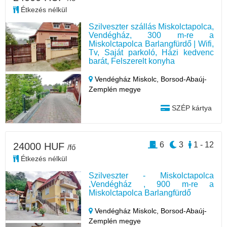
Étkezés nélkül
Szilveszter szállás Miskolctapolca,
Vendégház, 300 m-re a
Miskolctapolca Barlangfürdő | Wifi,
Tv, Saját parkoló, Házi kedvenc
barát, Felszerelt konyha
Vendégház Miskolc,
Borsod-Abaúj-
Zemplén megye
SZÉP kártya
6
3
1 - 12
24000 HUF
/fő
Étkezés nélkül
Szilveszter - Miskolctapolca
,Vendégház , 900 m-re a
Miskolctapolca Barlangfürdő
Vendégház Miskolc,
Borsod-Abaúj-
Zemplén megye