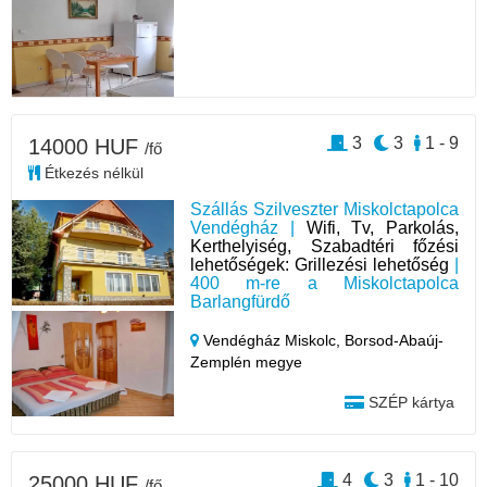
3
3
1 - 9
14000 HUF
/fő
Étkezés nélkül
Szállás Szilveszter Miskolctapolca
Vendégház |
Wifi, Tv, Parkolás,
Kerthelyiség, Szabadtéri főzési
lehetőségek: Grillezési lehetőség
|
400 m-re a Miskolctapolca
Barlangfürdő
Vendégház Miskolc,
Borsod-Abaúj-
Zemplén megye
SZÉP kártya
4
3
1 - 10
25000 HUF
/fő