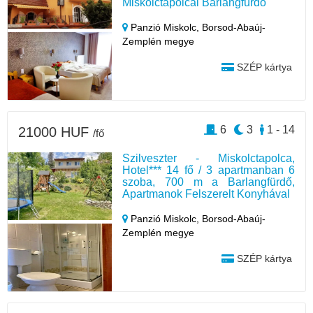
Miskolctapolcai Barlangfürdő
Panzió Miskolc,
Borsod-Abaúj-
Zemplén megye
SZÉP kártya
6
3
1 - 14
21000 HUF
/fő
Szilveszter - Miskolctapolca,
Hotel*** 14 fő / 3 apartmanban 6
szoba, 700 m a Barlangfürdő,
Apartmanok Felszerelt Konyhával
Panzió Miskolc,
Borsod-Abaúj-
Zemplén megye
SZÉP kártya