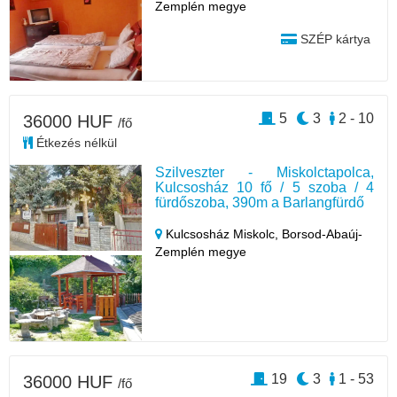
Zemplén megye
SZÉP kártya
5
3
2 - 10
36000 HUF
/fő
Étkezés nélkül
Szilveszter - Miskolctapolca,
Kulcsosház 10 fő / 5 szoba / 4
fürdőszoba, 390m a Barlangfürdő
Kulcsosház Miskolc,
Borsod-Abaúj-
Zemplén megye
19
3
1 - 53
36000 HUF
/fő