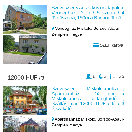
Szilveszter szállás Miskolctapolca,
Vendégház 12 fő / 5 szoba / 4
fürdőszoba, 150m a Barlangfürdő
Vendégház Miskolc,
Borsod-Abaúj-
Zemplén megye
SZÉP kártya
6
3
1 - 25
12000 HUF
/fő
Szilveszter - Miskolctapolca ,
Apartmanház , 150 m-re a
Miskolctapolca Barlangfürdő ,
Szállás már 12000 HUF / fő / 3
éjszakától
Apartmanház Miskolc,
Borsod-Abaúj-
Zemplén megye