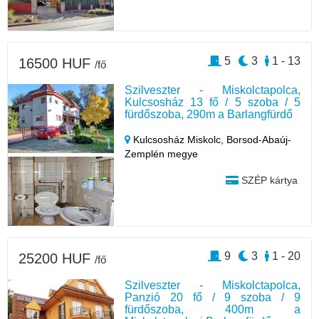
5
3
1 - 13
16500 HUF
/fő
Szilveszter - Miskolctapolca,
Kulcsosház 13 fő / 5 szoba / 5
fürdőszoba, 290m a Barlangfürdő
Kulcsosház Miskolc,
Borsod-Abaúj-
Zemplén megye
SZÉP kártya
9
3
1 - 20
25200 HUF
/fő
Szilveszter - Miskolctapolca,
Panzió 20 fő / 9 szoba / 9
fürdőszoba, 400m a