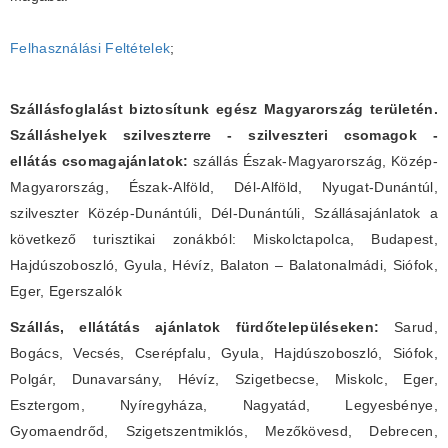
Felhasználási Feltételek
;
Szállásfoglalást biztosítunk egész Magyarország területén.
Szálláshelyek szilveszterre - szilveszteri csomagok -
ellátás csomagajánlatok:
szállás Észak-Magyarország, Közép-
Magyarország, Észak-Alföld, Dél-Alföld, Nyugat-Dunántúl,
szilveszter Közép-Dunántúli, Dél-Dunántúli, Szállásajánlatok a
következő turisztikai zonákból: Miskolctapolca, Budapest,
Hajdúszoboszló, Gyula, Hévíz, Balaton – Balatonalmádi, Siófok,
Eger, Egerszalók
Szállás, ellátátás ajánlatok fürdőtelepüléseken:
Sarud,
Bogács, Vecsés, Cserépfalu, Gyula, Hajdúszoboszló, Siófok,
Polgár, Dunavarsány, Hévíz, Szigetbecse, Miskolc, Eger,
Esztergom, Nyíregyháza, Nagyatád, Legyesbénye,
Gyomaendrőd, Szigetszentmiklós, Mezőkövesd, Debrecen,