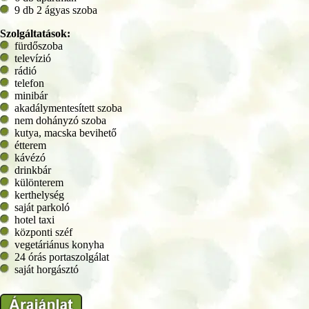
9 db 2 ágyas szoba
Szolgáltatások:
fürdőszoba
televízió
rádió
telefon
minibár
akadálymentesített szoba
nem dohányzó szoba
kutya, macska bevihető
étterem
kávézó
drinkbár
különterem
kerthelység
saját parkoló
hotel taxi
központi széf
vegetáriánus konyha
24 órás portaszolgálat
saját horgásztó