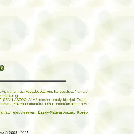
t
e
tel, Apartmanház, Fogadó, étterem, Kulcsosház, Nyaraló
ow, Kemping
 SZÁLLÁSFOGLALÁS olcsón amely kiterjed Észak-
- Alföldra, Közép-Dunántúlra, Dél-Dunántúlra, Budapest
lálható településeken:
Észak-Magyarország,
Közép
tva © 2008 - 2025