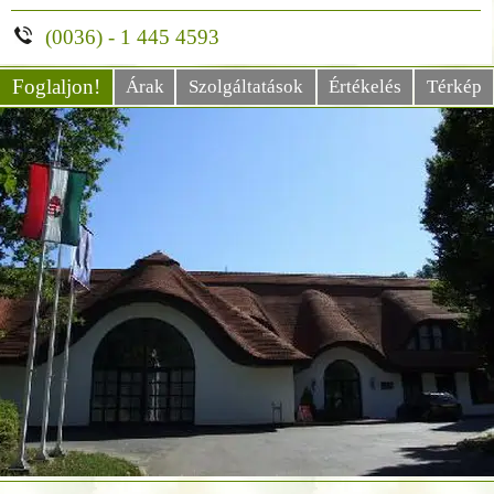
(0036) - 1 445 4593
Foglaljon!
Árak
Szolgáltatások
Értékelés
Térkép