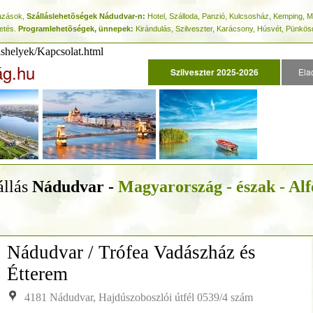
tazások,
Szálláslehetõségek Nádudvar-n:
Hotel, Szálloda, Panzió, Kulcsosház, Kemping,
zetés.
Programlehetõségek, ünnepek:
Kirándulás, Szilveszter, Karácsony, Húsvét, Pünkös
ashelyek/Kapcsolat.html
ág.hu
Szilveszter 2025-2026
Ela
állás
Nádudvar -
Magyarország - észak - Alf
Nádudvar / Trófea Vadászház és
Étterem
4181 Nádudvar, Hajdúszoboszlói útfél 0539/4 szám