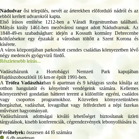
Nádudvar
ősi település, nevét az árterekben elõforduló nádról és az
ebbõl kerített udvarokról kapta.
Első írásos említése 1212-ben a Váradi Regestrumban található.
Mátyás király 1461-ben mezõvárosi rangot adott Nádudvarnak. Az
1848-49-es szabadságharc idején a Kossuth kormány Debrecenbe
költőzésekor egy éjszakát a városban töltőtt a Szent Korona és
kísérete.
A város központjában parkosított csendes családias környezetben lévő
négy medencés gyógyvizû fürdő.
Részletesebb leírás...
Vadászházunk a Hortobágyi Nemzeti Park kapujában
Hajdúszoboszlótól 16 km-re épült 1991-ben.
A
Trófea Vadászház
ban 6 apartman és 9 kétágyas szoba kínálja az
otthon hangulatút és kényelmét vendégeink számára. Kellemes
környezetével gondatlan hátteret teremt a különföle egyéni, családos
vagy csoportos programokhoz. Közvetlen környezetünkben
horgászhat, vadászhat, lovagolhat vagy felfedezheti a népi fazekas
művészet hagyományait.
Vadászházunk adottságai kiváló lehetőséget biztosítanak üzleti
tárgyalások, kisebb konferenciák, cégrendezvények lebonyolítására is.
Férőhelyek:
összesen 44 fő számára
6 db apartman