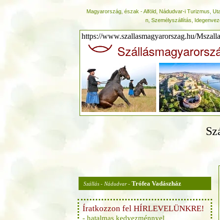
Magyarország, észak - Alföld, Nádudvar-i Turizmus, U
n, Személyszállítás, Idegenve
https://www.szallasmagyarorszag.hu/Mszall
Szállásmagyarorsz
Sz
Trófea Vadászház
Szállás - Nádudvar -
Íratkozzon fel HÍRLEVELÜNKRE!
- hatalmas kedvezménnyel