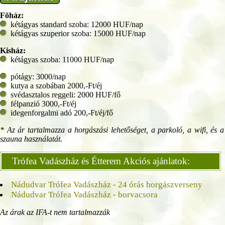
Fõház:
kétágyas standard szoba: 12000 HUF/nap
kétágyas szuperior szoba: 15000 HUF/nap
Kisház:
kétágyas szoba: 11000 HUF/nap
pótágy: 3000/nap
kutya a szobában 2000,-Ft/éj
svédasztalos reggeli: 2000 HUF/fő
félpanzió 3000,-Ft/éj
idegenforgalmi adó 200,-Ft/éj/fő
* Az ár tartalmazza a horgászási lehetőséget, a parkoló, a wifi, és a
szauna használatát.
Trófea Vadászház és Étterem
Akciós ajánlatok:
Nádudvar Trófea Vadászház - 24 órás horgászverseny
Nádudvar Trófea Vadászház - borvacsora
Az árak az IFA-t nem tartalmazzák