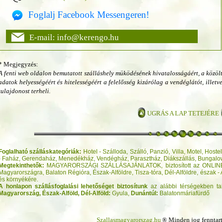
Foglalj Facebook Messengeren!
E-mail: info@kerengo.hu
* Megjegyzés:
A fenti web oldalon bemutatott szálláshely müködésének hivatalosságáért, a közöl
adatok helyességéért és hitelességéért a felelősség kizárólag a vendéglátót, illetv
tulajdonost terheli.
UGRÁS A LAP TETEJÉRE
Foglalható szálláskategóriák:
Hotel - Szálloda, Szálló, Panzió, Villa, Motel, Hos
- Faház, Gerendaház, Menedékház, Vendégház, Parasztház, Diákszállás, Bungal
Megtekinthetők:
MAGYARORSZÁGI SZÁLLÁSAJÁNLATOK, biztosított az ONLINE
Magyarországra, Balaton Régióra, Észak-Alföldre, Tisza-tóra, Dél-Alföldre, észak 
és környékére.
A honlapon szállásfoglalási lehetőséget biztosítunk
az alábbi térségekben ta
Magyarország,
Észak-Alföld,
Dél-Alföld:
Gyula,
Dunántúl:
Balatonmáriafürdő
Szallasmagyarorszag.hu
® Minden jog fenntar