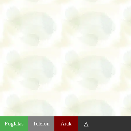
Foglalás
Telefon
Árak
△