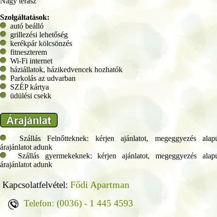
Nagy terasz
Szolgáltatások:
autó beálló
grillezési lehetőség
kerékpár kölcsönzés
fitneszterem
Wi-Fi internet
háziállatok, házikedvencek hozhatók
Parkolás az udvarban
SZÉP kártya
üdülési csekk
Szállás Felnőtteknek: kérjen ajánlatot, megeggyezés alap
árajánlatot adunk
Szállás gyermekeknek: kérjen ajánlatot, megeggyezés alap
árajánlatot adunk
Fődi Apartman
Kapcsolatfelvétel:
Telefon: (0036) - 1 445 4593