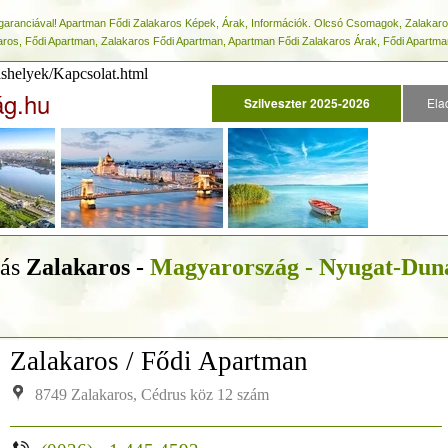
rgaranciával! Apartman Fődi Zalakaros Képek, Árak, Információk. Olcsó Csomagok, Zalakaro
aros, Fődi Apartman, Zalakaros Fődi Apartman, Apartman Fődi Zalakaros Árak, Fődi Apartma
ashelyek/Kapcsolat.html
ág.hu
Szilveszter 2025-2026
Ela
lás
Zalakaros -
Magyarország - Nyugat-Dun
Zalakaros / Fődi Apartman
8749 Zalakaros, Cédrus köz 12 szám