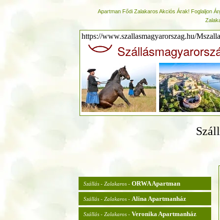
Apartman Fődi Zalakaros Akciós Árak! Foglaljon Á
Zalak
https://www.szallasmagyarorszag.hu/Mszall
Szállásmagyarorsz
Szál
ORWA Apartman
Szállás - Zalakaros -
Alina Apartmanház
Szállás - Zalakaros -
Veronika Apartmanház
Szállás - Zalakaros -