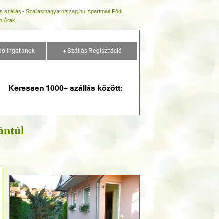
s szállás - Szallasmagyarorszag.hu. Apartman Fődi
n Árak
dó Ingatlanok
+ Szállás Regisztráció
Keressen 1000+ szállás között:
ántúl