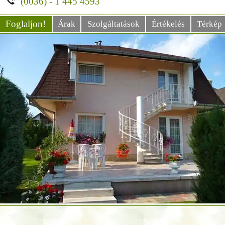
(0036) - 1 445 4593
Foglaljon!
Árak
Szolgáltatások
Értékelés
Térkép