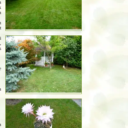
a
k
a
n
t
i
,
s
e
a
a