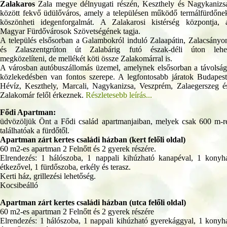
Zalakaros
Zala megye délnyugati részén, Keszthely és Nagykanizs
között fekvő üdülőváros, amely a településen működő termálfürdőne
köszönheti idegenforgalmát. A Zalakarosi kistérség központja, 
Magyar Fürdővárosok Szövetségének tagja.
A település elsősorban a Galambokról induló Zalaapátin, Zalacsányo
és Zalaszentgrúton út Zalabárig futó észak-déli úton lehe
megközelíteni, de mellékét köti össze Zalakomárral is.
A városban autóbuszállomás üzemel, amelynek elsősorban a távolság
közlekedésben van fontos szerepe. A legfontosabb járatok Budapest
Hévíz, Keszthely, Marcali, Nagykanizsa, Veszprém, Zalaegerszeg é
Zalakomár felől érkeznek.
Részletesebb leírás...
Fődi Apartman:
üdvözöljük Önt a Fődi család apartmanjaiban, melyek csak 600 m-r
találhatóak a fürdőtől.
Apartman zárt kertes családi házban (kert felőli oldal)
60 m2-es apartman 2 Felnőtt és 2 gyerek részére.
Elrendezés: 1 hálószoba, 1 nappali kihúzható kanapéval, 1 konyh
étkezővel, 1 fürdőszoba, erkély és terasz.
Kerti ház, grillezési lehetőség.
Kocsibeálló
Apartman zárt kertes családi házban (utca felőli oldal)
60 m2-es apartman 2 Felnőtt és 2 gyerek részére
Elrendezés: 1 hálószoba, 1 nappali kihúzható gyerekággyal, 1 konyh