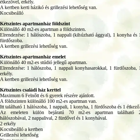
étkezővel, erkély.
A kertben kerti házikó és grillezési lehetőség van.
Kocsibeálló
Kétszintes apartmanház földszint
Különálló 40 m2-es apartman a földszinten.
Elrendezése: 1 hálószoba, 1 nappali (kihúzható ággyal), 1 konyha és 
fürdőszoba.
A kertben grillezési lehetőség van.
Kétszintes apartmanház emelet
Különálló 40 m2-es stúdió jellegű apartman.
Elrendezése: 1 hálószoba, 1 nappali konyhasarokkal, 1 fürdőszoba, 
erkély.
A kertben grillezési lehetőség van.
Kétszintes családi ház kerttel
Maximum 6 Felnőtt és 6 gyerek részére ajánlott.
A földszinten különálló 100 m2-es apartman van.
Itt található 1 hálószoba, 1 nappali, 1 konyha, 1 fürdőszoba és 1 étkező
Az emeleten külön bejáratú 70 m2-es apartman található 
hálószobával, 2 nappalival, 2 fürdővel és 1 konyhával.
2 erkély
Kocsibeálló a kertben
Grillezési lehetőség