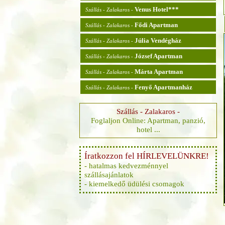
Venus Hotel***
Szállás - Zalakaros -
Fődi Apartman
Szállás - Zalakaros -
Júlia Vendégház
Szállás - Zalakaros -
József Apartman
Szállás - Zalakaros -
Márta Apartman
Szállás - Zalakaros -
Fenyő Apartmanház
Szállás - Zalakaros -
Szállás - Zalakaros -
Foglaljon Online: Apartman, panzió,
hotel ...
Íratkozzon fel HÍRLEVELÜNKRE!
- hatalmas kedvezménnyel
szállásajánlatok
- kiemelkedő üdülési csomagok