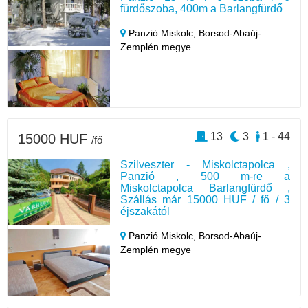
fürdőszoba, 400m a Barlangfürdő
Panzió Miskolc,
Borsod-Abaúj-
Zemplén megye
13
3
1 - 44
15000 HUF
/fő
Szilveszter - Miskolctapolca ,
Panzió , 500 m-re a
Miskolctapolca Barlangfürdő ,
Szállás már 15000 HUF / fő / 3
éjszakától
Panzió Miskolc,
Borsod-Abaúj-
Zemplén megye