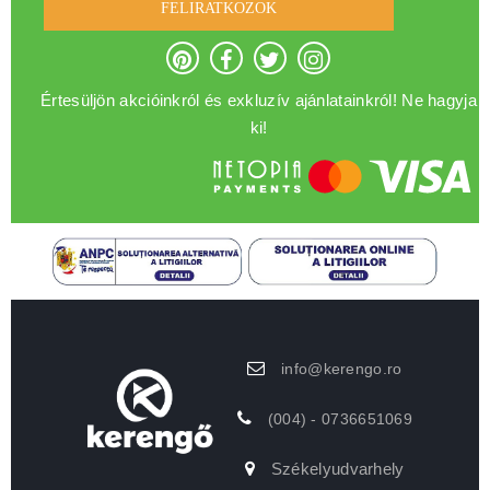
FELIRATKOZOK
Értesüljön akcióinkról és exkluzív ajánlatainkról! Ne hagyja
ki!
info@kerengo.ro
(004) - 0736651069
Székelyudvarhely