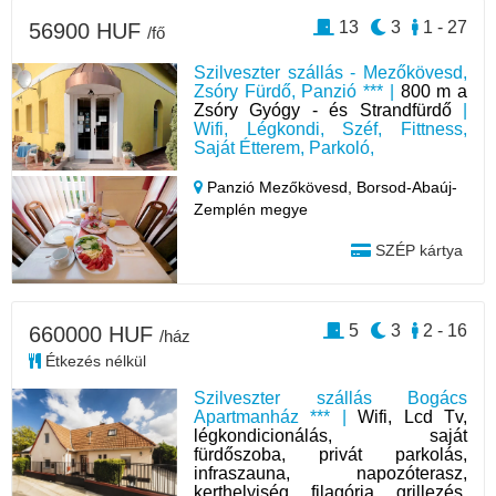
13
3
1 - 27
56900 HUF
/fő
Szilveszter szállás - Mezőkövesd,
Zsóry Fürdő, Panzió *** |
800 m a
Zsóry Gyógy - és Strandfürdő
|
Wifi, Légkondi, Széf, Fittness,
Saját Étterem, Parkoló,
Panzió Mezőkövesd,
Borsod-Abaúj-
Zemplén megye
SZÉP kártya
5
3
2 - 16
660000 HUF
/ház
Étkezés nélkül
Szilveszter szállás Bogács
Apartmanház *** |
Wifi, Lcd Tv,
légkondicionálás, saját
fürdőszoba, privát parkolás,
infraszauna, napozóterasz,
kerthelyiség, filagória, grillezés,