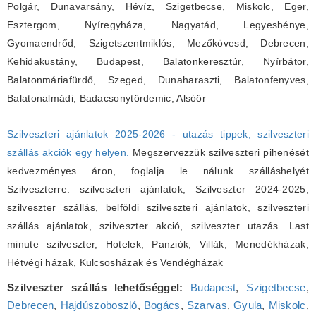
Polgár, Dunavarsány, Hévíz, Szigetbecse, Miskolc, Eger,
Esztergom, Nyíregyháza, Nagyatád, Legyesbénye,
Gyomaendrőd, Szigetszentmiklós, Mezőkövesd, Debrecen,
Kehidakustány, Budapest, Balatonkeresztúr, Nyírbátor,
Balatonmáriafürdő, Szeged, Dunaharaszti, Balatonfenyves,
Balatonalmádi, Badacsonytördemic, Alsóör
Szilveszteri ajánlatok 2025-2026 - utazás tippek, szilveszteri
szállás akciók egy helyen.
Megszervezzük szilveszteri pihenését
kedvezményes áron, foglalja le nálunk szálláshelyét
Szilveszterre. szilveszteri ajánlatok, Szilveszter 2024-2025,
szilveszter szállás, belföldi szilveszteri ajánlatok, szilveszteri
szállás ajánlatok, szilveszter akció, szilveszter utazás. Last
minute szilveszter, Hotelek, Panziók, Villák, Menedékházak,
Hétvégi házak, Kulcsosházak és Vendégházak
Szilveszter szállás lehetőséggel:
Budapest
,
Szigetbecse
,
Debrecen
,
Hajdúszoboszló
,
Bogács
,
Szarvas
,
Gyula
,
Miskolc
,