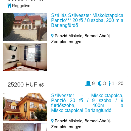
Reggelivel
Szállás Szilveszter Miskolctapolca
Panzio*** 20 fő / 8 szoba, 200 m a
Barlangfürdő
Panzió Miskolc,
Borsod-Abaúj-
Zemplén megye
9
3
1 - 20
25200 HUF
/fő
Szilveszter - Miskolctapolca,
Panzió 20 fő / 9 szoba / 9
fürdőszoba, 400m a
Miskolctapolcai Barlangfürdő
Panzió Miskolc,
Borsod-Abaúj-
Zemplén megye