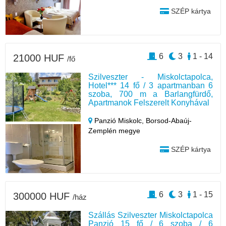
SZÉP kártya
6
3
1 - 14
21000 HUF
/fő
Szilveszter - Miskolctapolca,
Hotel*** 14 fő / 3 apartmanban 6
szoba, 700 m a Barlangfürdő,
Apartmanok Felszerelt Konyhával
Panzió Miskolc,
Borsod-Abaúj-
Zemplén megye
SZÉP kártya
6
3
1 - 15
300000 HUF
/ház
Szállás Szilveszter Miskolctapolca
Panzió 15 fő / 6 szoba / 6