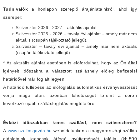
Tudnivalók
a honlapon szereplő árajánlatainkról, ahol igy
szerepel:
Szilveszter 2026 - 2027 – aktuális ajánlat.
Szilveszter 2025 - 2026 – tavaly évi ajánlat – amely már nem
aktuális (csupán tájékoztató jellegű).
Szilveszter – tavaly évi ajánlat – amely már nem aktuális
(csupán tájékoztató jellegű).
* Az aktuális ajánlat esetében is elöfordulhat, hogy az Ön által
igényelt időszakra a választott szálláshely előleg befizetési
határidővel már foglalt legyen.
A határidő tullépése az előfoglalás automatikus érvényvesztését
vonja maga után. azonban lehetőséget teremt a soron
következő ujabb szállásfoglalás megtételére.
Évközi időszakban keres szállást, nem szilveszterre?
A
www.szallasgazda.hu
weboldalunkon a magyarországi szállás
ajánlataink igencsak átfogó gyüjteményét találja (kb.500