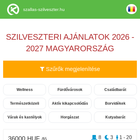
szallas-szilveszter.hu
SZILVESZTERI AJÁNLATOK 2026 -
2027 MAGYARORSZÁG
Szűrők megjelenítése
Wellness
Fürdővárosok
Családbarát
Természetközeli
Aktív kikapcsolódás
Borvidékek
Várak és kastélyok
Horgászat
Kutyabarát
8
3
1 - 20
36000 HUF
/fő