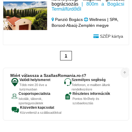
bográcsozás
| 800m a Bogácsi
Termálfürdőtől
Panzió Bogács
Wellness | SPA,
Borsod-Abaúj-Zemplén megye
SZÉP kártya
1
Miért válassza a SzallasRomania.ro-t?
Valódi helyismeret
Személyes segítség
Több mint 20 éve a
Telefonon, e-mailben állunk
turizmusban
rendelkezésre
Csoportspecialista
Részletes információk
Iskolák, táborok,
Pontos férőhely és
sportegyesületek
szobaelosztás
Közvetlen kapcsolat
Közvetlenül a szállásadókkal