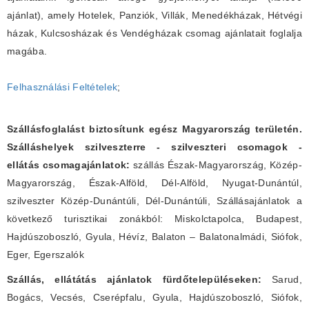
ajánlat), amely Hotelek, Panziók, Villák, Menedékházak, Hétvégi
házak, Kulcsosházak és Vendégházak csomag ajánlatait foglalja
magába.
Felhasználási Feltételek
;
Szállásfoglalást biztosítunk egész Magyarország területén.
Szálláshelyek szilveszterre - szilveszteri csomagok -
ellátás csomagajánlatok:
szállás Észak-Magyarország, Közép-
Magyarország, Észak-Alföld, Dél-Alföld, Nyugat-Dunántúl,
szilveszter Közép-Dunántúli, Dél-Dunántúli, Szállásajánlatok a
következő turisztikai zonákból: Miskolctapolca, Budapest,
Hajdúszoboszló, Gyula, Hévíz, Balaton – Balatonalmádi, Siófok,
Eger, Egerszalók
Szállás, ellátátás ajánlatok fürdőtelepüléseken:
Sarud,
Bogács, Vecsés, Cserépfalu, Gyula, Hajdúszoboszló, Siófok,