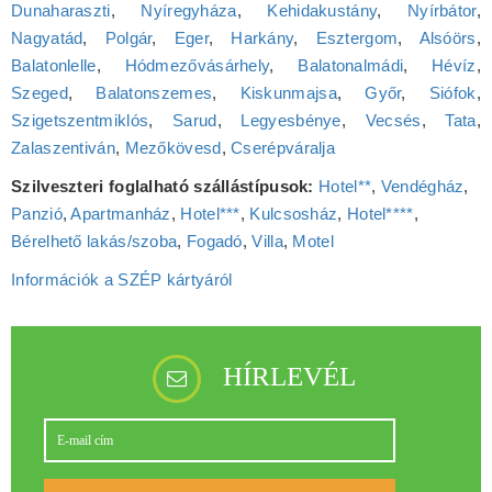
Dunaharaszti
,
Nyíregyháza
,
Kehidakustány
,
Nyírbátor
,
Nagyatád
,
Polgár
,
Eger
,
Harkány
,
Esztergom
,
Alsóörs
,
Balatonlelle
,
Hódmezővásárhely
,
Balatonalmádi
,
Hévíz
,
Szeged
,
Balatonszemes
,
Kiskunmajsa
,
Győr
,
Siófok
,
Szigetszentmiklós
,
Sarud
,
Legyesbénye
,
Vecsés
,
Tata
,
Zalaszentiván
,
Mezőkövesd
,
Cserépváralja
Szilveszteri foglalható szállástípusok:
Hotel**
,
Vendégház
,
Panzió
,
Apartmanház
,
Hotel***
,
Kulcsosház
,
Hotel****
,
Bérelhető lakás/szoba
,
Fogadó
,
Villa
,
Motel
Információk a SZÉP kártyáról
HÍRLEVÉL