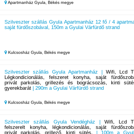
Apartmanház Gyula,
Békés megye
Szilveszter szállás Gyula Apartmanház 12 fő / 4 apartm
saját fürdőszobával, 150m a Gyulai Várfürdő strand
Kulcsosház Gyula,
Békés megye
Szilveszter szállás Gyula Apartmanház |
Wifi, Lcd T
Légkondicionálás, felszeret konyha, saját fürdőszob
privát parkolás, grillezés és bográcsozás, kinti süté
gyerekbarát
| 290m a Gyulai Várfürdő strand
Kulcsosház Gyula,
Békés megye
Szilveszter szállás Gyula Vendégház |
Wifi, Lcd T
felszerelt konyha, légkondicionálás, saját fürdőszob
privát parkolás, grillező, kinti sütés,
| 100m a Gyul