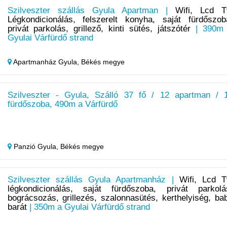
Szilveszter szállás Gyula Apartman |
Wifi, Lcd T
Légkondicionálás, felszerelt konyha, saját fürdőszob
privát parkolás, grillező, kinti sütés, játszótér
| 390m
Gyulai Várfürdő strand
Apartmanház Gyula,
Békés megye
Szilveszter - Gyula, Szálló 37 fő / 12 apartman / 
fürdőszoba, 490m a Várfürdő
Panzió Gyula,
Békés megye
Szilveszter szállás Gyula Apartmanház |
Wifi, Lcd T
légkondicionálás, saját fürdőszoba, privát parkolá
bográcsozás, grillezés, szalonnasütés, kerthelyiség, ba
barát
| 350m a Gyulai Várfürdő strand