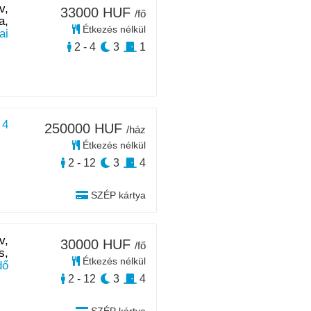
v,
33000 HUF
/fő
a,
Étkezés nélkül
ai
2 - 4
3
1
 4
250000 HUF
/ház
Étkezés nélkül
2 - 12
3
4
SZÉP kártya
v,
30000 HUF
/fő
s,
Étkezés nélkül
dő
2 - 12
3
4