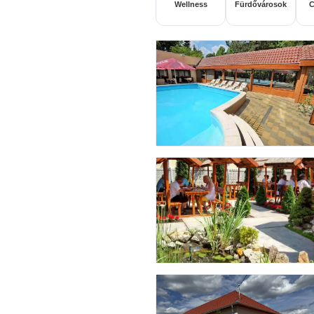
Wellness
Fürdővárosok
C