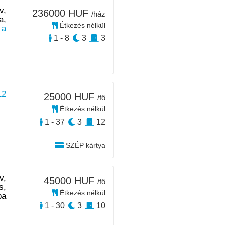
v,
236000 HUF
/ház
a,
Étkezés nélkül
 a
1 - 8
3
3
12
25000 HUF
/fő
Étkezés nélkül
1 - 37
3
12
SZÉP kártya
v,
45000 HUF
/fő
s,
Étkezés nélkül
ba
1 - 30
3
10