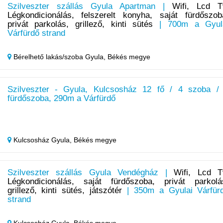
Szilveszter szállás Gyula Apartman |
Wifi, Lcd T
Légkondicionálás, felszerelt konyha, saját fürdőszob
privát parkolás, grillező, kinti sütés
| 700m a Gyul
Várfürdő strand
Bérelhető lakás/szoba Gyula,
Békés megye
Szilveszter - Gyula, Kulcsosház 12 fő / 4 szoba /
fürdőszoba, 290m a Várfürdő
Kulcsosház Gyula,
Békés megye
Szilveszter szállás Gyula Vendégház |
Wifi, Lcd T
Légkondicionálás, saját fürdőszoba, privát parkolá
grillező, kinti sütés, játszótér
| 350m a Gyulai Várfür
strand