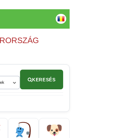
YARORSZÁG
KERESÉS
rek