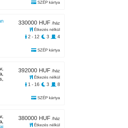
SZÉP kártya
an
330000 HUF
/ház
Étkezés nélkül
2 - 12
3
4
SZÉP kártya
v,
392000 HUF
/ház
a,
Étkezés nélkül
s,
1 - 16
3
8
SZÉP kártya
v,
380000 HUF
/ház
a,
Étkezés nélkül
ai