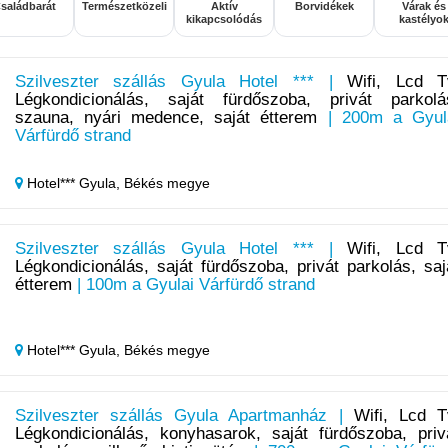
saládbarát
Természetközeli
Aktív
Borvidékek
Várak és
kikapcsolódás
kastélyo
Szilveszter szállás Gyula Hotel *** |
Wifi, Lcd T
Légkondicionálás, saját fürdőszoba, privát parkolá
szauna, nyári medence, saját étterem
| 200m a Gyul
Várfürdő strand
Hotel*** Gyula,
Békés megye
Szilveszter szállás Gyula Hotel *** |
Wifi, Lcd T
Légkondicionálás, saját fürdőszoba, privát parkolás, saj
étterem
| 100m a Gyulai Várfürdő strand
Hotel*** Gyula,
Békés megye
Szilveszter szállás Gyula Apartmanház |
Wifi, Lcd T
Légkondicionálás, konyhasarok, saját fürdőszoba, priv