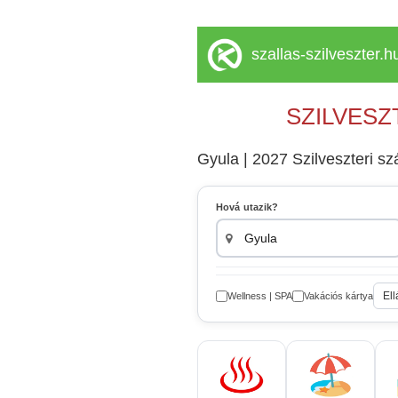
szallas-szilveszter.h
SZILVESZ
Gyula | 2027 Szilveszteri s
Hová utazik?
Ell
Wellness | SPA
Vakációs kártya