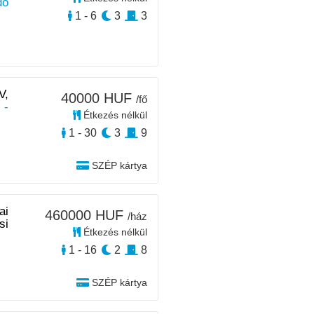
dő
1 - 6
3
3
V,
40000 HUF
/fő
 -
Étkezés nélkül
1 - 30
3
9
SZÉP kártya
ai
460000 HUF
/ház
si
Étkezés nélkül
1 - 16
2
8
SZÉP kártya