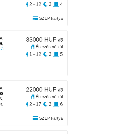
2 - 12
3
4
SZÉP kártya
v,
33000 HUF
/fő
a,
Étkezés nélkül
 a
1 - 12
3
5
v,
22000 HUF
/fő
es
Étkezés nélkül
s,
r,
2 - 17
3
6
SZÉP kártya