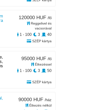
SZÉP kártya
 m
120000 HUF
/fő
ra
Reggelivel és
vacsorával
1 - 100
3
40
SZÉP kártya
e,
95000 HUF
/fő
s,
Étkezéssel
és
1 - 100
3
50
SZÉP kártya
l,
90000 HUF
/ház
Étkezés nélkül