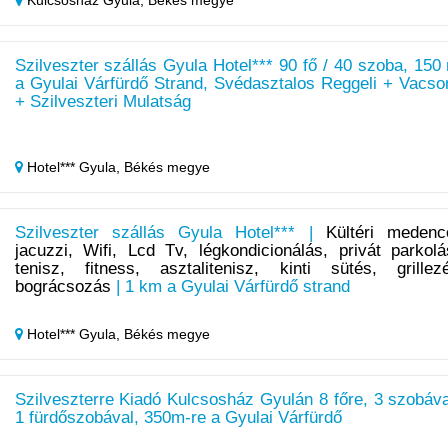
Kulcsosház Gyula,
Békés megye
Szilveszter szállás Gyula Hotel*** 90 fő / 40 szoba, 150
a Gyulai Várfürdő Strand, Svédasztalos Reggeli + Vacso
+ Szilveszteri Mulatság
Hotel*** Gyula,
Békés megye
Szilveszter szállás Gyula Hotel*** |
Kültéri medenc
jacuzzi, Wifi, Lcd Tv, légkondicionálás, privát parkolá
tenisz, fitness, asztalitenisz, kinti sütés, grillez
bográcsozás
| 1 km a Gyulai Várfürdő strand
Hotel*** Gyula,
Békés megye
Szilveszterre Kiadó Kulcsosház Gyulán 8 főre, 3 szobáva
1 fürdőszobával, 350m-re a Gyulai Várfürdő