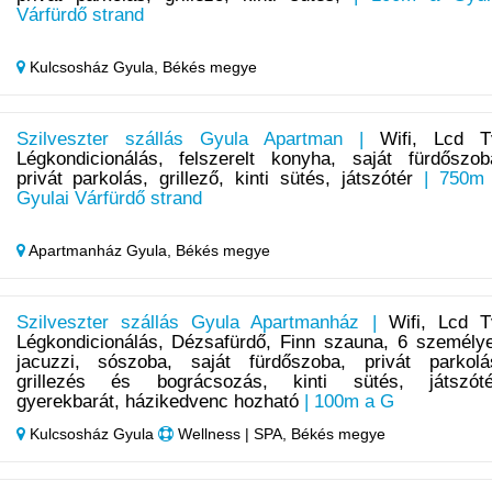
Várfürdő strand
Kulcsosház Gyula,
Békés megye
Szilveszter szállás Gyula Apartman |
Wifi, Lcd T
Légkondicionálás, felszerelt konyha, saját fürdőszob
privát parkolás, grillező, kinti sütés, játszótér
| 750m
Gyulai Várfürdő strand
Apartmanház Gyula,
Békés megye
Szilveszter szállás Gyula Apartmanház |
Wifi, Lcd T
Légkondicionálás, Dézsafürdő, Finn szauna, 6 személy
jacuzzi, sószoba, saját fürdőszoba, privát parkolá
grillezés és bográcsozás, kinti sütés, játszóté
gyerekbarát, házikedvenc hozható
| 100m a G
Kulcsosház Gyula
Wellness | SPA, Békés megye