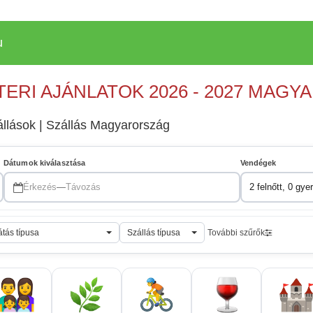
u
TERI AJÁNLATOK 2026 - 2027 MAG
zállások | Szállás Magyarország
Dátumok kiválasztása
Vendégek
Érkezés
—
Távozás
2 felnőtt, 0 gye
átás típusa
Szállás típusa
További szűrők