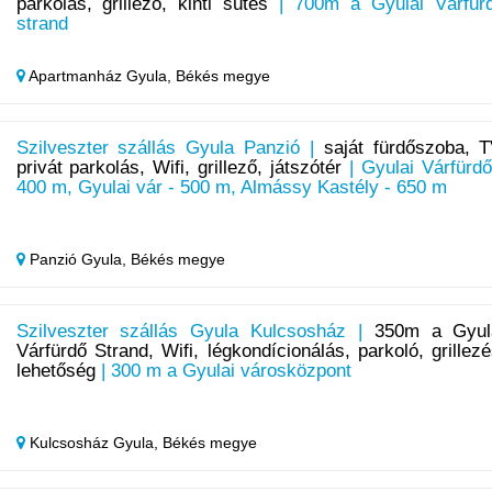
parkolás, grillező, kinti sütés
| 700m a Gyulai Várfür
strand
Apartmanház Gyula,
Békés megye
Szilveszter szállás Gyula Panzió |
saját fürdőszoba, T
privát parkolás, Wifi, grillező, játszótér
| Gyulai Várfürdő
400 m, Gyulai vár - 500 m, Almássy Kastély - 650 m
Panzió Gyula,
Békés megye
Szilveszter szállás Gyula Kulcsosház |
350m a Gyul
Várfürdő Strand, Wifi, légkondícionálás, parkoló, grillezé
lehetőség
| 300 m a Gyulai városközpont
Kulcsosház Gyula,
Békés megye