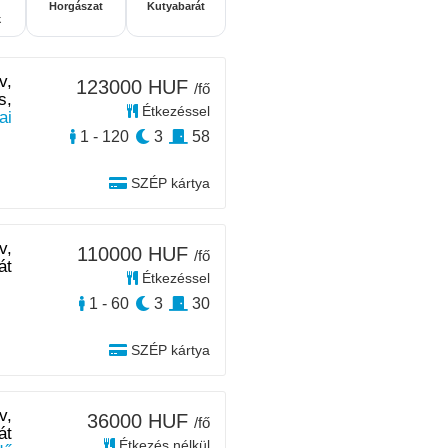
Horgászat
Kutyabarát
k
v,
123000 HUF
/fő
s,
Étkezéssel
ai
1 - 120
3
58
SZÉP kártya
v,
110000 HUF
/fő
át
Étkezéssel
1 - 60
3
30
SZÉP kártya
v,
36000 HUF
/fő
át
Étkezés nélkül