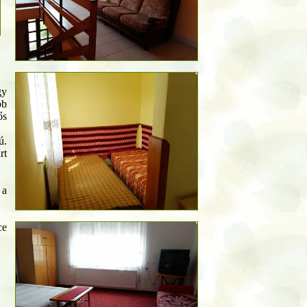
gy
bb
ős
ú.
rt
 a
ce