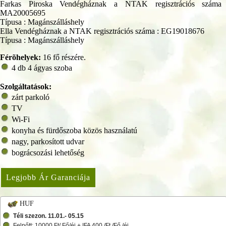
Farkas Piroska Vendégháznak a NTAK regisztrációs száma
MA20005695
Típusa : Magánszálláshely
Ella Vendégháznak a NTAK regisztrációs száma : EG19018676
Típusa : Magánszálláshely
Férõhelyek:
16 fő részére.
4 db 4 ágyas szoba
Szolgáltatások:
zárt parkoló
TV
Wi-Fi
konyha és fürdőszoba közös használatú
nagy, parkosított udvar
bográcsozási lehetőség
Legjobb Ár Garanciája
HUF
Téli szezon. 11.01.- 05.15
Felnőtt: 10000 Ft/ Fő/éj + IFA 400 /Ft /Fő /éj