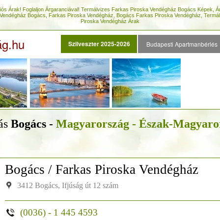
ós Árak! Foglaljon Árgaranciával! Termálvizes Farkas Piroska Vendégház Bogács Képek, Ár
 Vendégház Bogács, Farkas Piroska Vendégház, Bogács Farkas Piroska Vendégház, Termá
Piroska Vendégház Árak
ág.hu
Szilveszter 2025-2026
Budapesti Apartmanbérlés
lás
Bogács -
Magyarország - Észak-Magyaro
Bogács / Farkas Piroska Vendégház
3412 Bogács, Ifjúság út 12 szám
(0036) - 1 445 4593