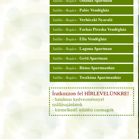
Ötfaház Apartman
Szállás - Bogács -
Palóc Vendégház
Szállás - Bogács -
Verhóczki Nyaraló
Szállás - Bogács -
Farkas Piroska Vendégház
Szállás - Bogács -
Ella Vendégház
Szállás - Bogács -
Laguna Apartman
Szállás - Bogács -
Gréti Apartman
Szállás - Bogács -
Róma Apartmanház
Szállás - Bogács -
Toszkána Apartmanház
Szállás - Bogács -
Íratkozzon fel HÍRLEVELÜNKRE!
- hatalmas kedvezménnyel
szállásajánlatok
- kiemelkedő üdülési csomagok