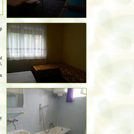
ap
ol
y,
én
y