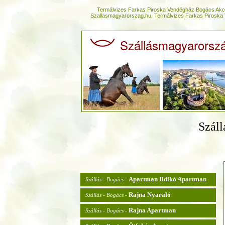
Termálvizes Farkas Piroska Vendégház Bogács Akci
Szallasmagyarorszag.hu. Termálvizes Farkas Piroska
Szállásmagyarorsz
Szál
Apartman Ildikó Apartman
Szállás - Bogács -
Rajna Nyaraló
Szállás - Bogács -
Rajna Apartman
Szállás - Bogács -