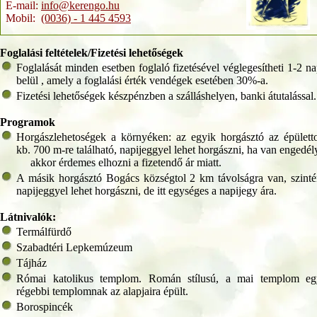
E-mail:
info@kerengo.hu
Mobil:
(0036) - 1 445 4593
Foglalási feltételek/Fizetési lehetőségek
Foglalását minden esetben foglaló fizetésével véglegesítheti 1-2 n
belül , amely a foglalási érték vendégek esetében 30%-a.
Fizetési lehetőségek készpénzben a szálláshelyen, banki átutalással.
Programok
Horgászlehetoségek a környéken: az egyik horgásztó az épülett
kb. 700 m-re található, napijeggyel lehet horgászni, ha van engedél
akkor érdemes elhozni a fizetendő ár miatt.
A másik horgásztó Bogács községtol 2 km távolságra van, szint
napijeggyel lehet horgászni, de itt egységes a napijegy ára.
Látnivalók:
Termálfürdő
Szabadtéri Lepkemúzeum
Tájház
Római katolikus templom. Román stílusú, a mai templom eg
régebbi templomnak az alapjaira épült.
Borospincék