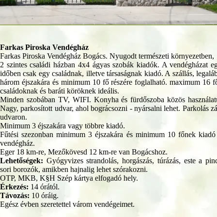
Farkas Piroska Vendégház
Farkas Piroska Vendégház Bogács. Nyugodt természeti környezetben,
2 szintes családi házban 4x4 ágyas szobák kiadók. A vendégházat e
időben csak egy családnak, illetve társaságnak kiadó. A szállás, legalá
három éjszakára és minimum 10 fő részére foglalható. maximum 16 f
családoknak és baráti köröknek ideális.
Minden szobában TV, WIFI. Konyha és fürdőszoba közös használat
Nagy, parkosított udvar, ahol bográcsozni - nyársalni lehet. Parkolás zá
udvaron.
Minimum 3 éjszakára vagy többre kiadó.
Fűtési szezonban minimum 3 éjszakára és minimum 10 főnek kiadó
vendégház.
Eger 18 km-re, Mezőkövesd 12 km-re van Bogácshoz.
Lehetőségek:
Gyógyvizes strandolás, horgászás, túrázás, este a pin
sori borozók, amikben hajnalig lehet szórakozni.
OTP, MKB, K§H Szép kártya elfogadó hely.
Érkezés:
14 órától.
Távozás:
10 óráig.
Egész évben szeretettel várom vendégeimet.