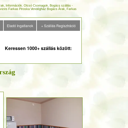
ak, Információk. Olcsó Csomagok, Bogács szállás -
lvizes Farkas Piroska Vendégház Bogács Árak, Farkas
Eladó Ingatlanok
+ Szállás Regisztráció
Keressen 1000+ szállás között:
rszág