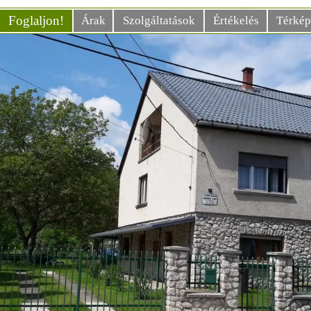
Foglaljon!
Árak
Szolgáltatások
Értékelés
Térké