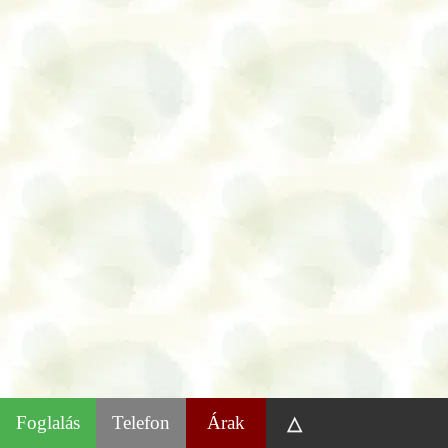
Foglalás
Telefon
Árak
△