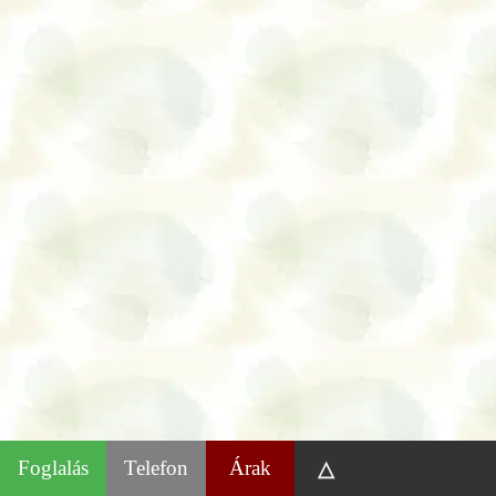
Foglalás
Telefon
Árak
△