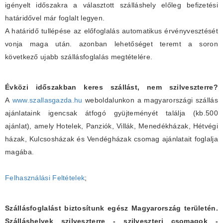
igényelt időszakra a választott szálláshely előleg befizetési
határidővel már foglalt legyen.
A határidő tullépése az előfoglalás automatikus érvényvesztését
vonja maga után. azonban lehetőséget teremt a soron
következő ujabb szállásfoglalás megtételére.
Évközi időszakban keres szállást, nem szilveszterre?
A
www.szallasgazda.hu
weboldalunkon a magyarországi szállás
ajánlataink igencsak átfogó gyüjteményét találja (kb.500
ajánlat), amely Hotelek, Panziók, Villák, Menedékházak, Hétvégi
házak, Kulcsosházak és Vendégházak csomag ajánlatait foglalja
magába.
Felhasználási Feltételek
;
Szállásfoglalást biztosítunk egész Magyarország területén.
Szálláshelyek szilveszterre - szilveszteri csomagok -