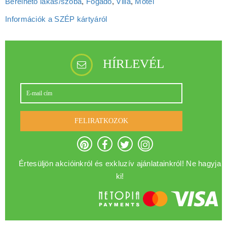
Bérelhető lakás/szoba
,
Fogadó
,
Villa
,
Motel
Információk a SZÉP kártyáról
HÍRLEVÉL
FELIRATKOZOK
Értesüljön akcióinkról és exkluzív ajánlatainkról! Ne hagyja
ki!