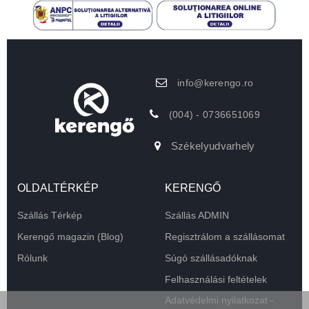
info@kerengo.ro
(004) - 0736651069
Székelyudvarhely
OLDALTÉRKÉP
KERENGŐ
Szállás Térkép
Szállás ADMIN
Kerengő magazin (Blog)
Regisztrálom a szállásomat
Rólunk
Súgó szállásadóknak
Felhasználási feltételek
Adatvédelmi nyilatkozat -