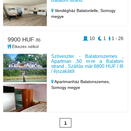
Balatoni strand
Vendégház Balatonlelle,
Somogy
megye
10
1
1 - 26
9900 HUF
/fő
Étkezés nélkül
Szilveszter - Balatonszemes ,
Apartman ,50 m-re a Balatoni
strand , Szállás már 6800 HUF / fő
/ éjszakától
Apartmanház Balatonszemes,
Somogy megye
1