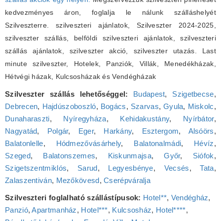
kedvezményes áron, foglalja le nálunk szálláshelyét
Szilveszterre. szilveszteri ajánlatok, Szilveszter 2024-2025,
szilveszter szállás, belföldi szilveszteri ajánlatok, szilveszteri
szállás ajánlatok, szilveszter akció, szilveszter utazás. Last
minute szilveszter, Hotelek, Panziók, Villák, Menedékházak,
Hétvégi házak, Kulcsosházak és Vendégházak
Szilveszter szállás lehetőséggel:
Budapest
,
Szigetbecse
,
Debrecen
,
Hajdúszoboszló
,
Bogács
,
Szarvas
,
Gyula
,
Miskolc
,
Dunaharaszti
,
Nyíregyháza
,
Kehidakustány
,
Nyírbátor
,
Nagyatád
,
Polgár
,
Eger
,
Harkány
,
Esztergom
,
Alsóörs
,
Balatonlelle
,
Hódmezővásárhely
,
Balatonalmádi
,
Hévíz
,
Szeged
,
Balatonszemes
,
Kiskunmajsa
,
Győr
,
Siófok
,
Szigetszentmiklós
,
Sarud
,
Legyesbénye
,
Vecsés
,
Tata
,
Zalaszentiván
,
Mezőkövesd
,
Cserépváralja
Szilveszteri foglalható szállástípusok:
Hotel**
,
Vendégház
,
Panzió
,
Apartmanház
,
Hotel***
,
Kulcsosház
,
Hotel****
,