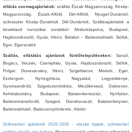
ellátás csomagajánlatok:
szállás Észak-Magyarország, Közép-
Magyarország, Észak-Alföld, Dél-Alföld, Nyugat-Dunántúl,
szilveszter Közép-Dunántúli, Dél-Dunántúli, Szállásajánlatok a
következő turisztikai zonákból: Miskolctapolca, Budapest,
Hajdúszoboszló, Gyula, Hévíz, Balaton – Balatonalmádi, Siófok,
Eger, Egerszalók
Szállás, ellátátás ajánlatok fürdőtelepüléseken:
Sarud,
Bogács, Vecsés, Cserépfalu, Gyula, Hajdúszoboszló, Siófok,
Polgár, Dunavarsány, Hévíz, Szigetbecse, Miskolc, Eger,
Esztergom, Nyíregyháza, Nagyatád, Legyesbénye,
Gyomaendrőd, Szigetszentmiklós, Mezőkövesd, Debrecen,
Kehidakustány, Budapest, Balatonkeresztúr, Nyírbátor,
Balatonmáriafürdő, Szeged, Dunaharaszti, Balatonfenyves,
Balatonalmádi, Badacsonytördemic, Alsóör
Szilveszteri ajánlatok 2025-2026 - utazás tippek, szilveszteri
szállás akciók egy helyen.
Megszervezzük szilveszteri pihenését