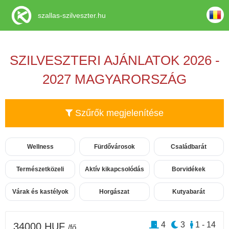
szallas-szilveszter.hu
SZILVESZTERI AJÁNLATOK 2026 -
2027 MAGYARORSZÁG
Szűrők megjelenítése
Wellness
Fürdővárosok
Családbarát
Természetközeli
Aktív kikapcsolódás
Borvidékek
Várak és kastélyok
Horgászat
Kutyabarát
4
3
1 - 14
34000 HUF
/fő