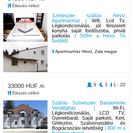
Étkezés nélkül
Szilveszter szállás Hévíz
Apartmanház |
Wifi, Lcd Tv,
Légkondicionálás, jól felszerelt
konyha saját fürdőszoba, privát
parkolás
| 500m a Hévíz Tó
fürdötől
Apartmanház Hévíz,
Zala megye
9
3
1 - 20
33000 HUF
/fő
Étkezés nélkül
Szállás Szilveszter Balatonlelle
Vendégház |
Wi-Fi,
Légkondícionálás, LCD TV,
Gyerekbarát, Saját parkoló, Kert,
Grillezési, Szalonnasütési és
Bográcsozási lehetőség
| 800 m a