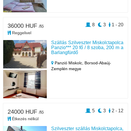
8
3
1 - 20
36000 HUF
/fő
Reggelivel
Szállás Szilveszter Miskolctapolca
Panzio*** 20 fő / 8 szoba, 200 m a
Barlangfürdő
Panzió Miskolc,
Borsod-Abaúj-
Zemplén megye
5
3
2 - 12
24000 HUF
/fő
Étkezés nélkül
Szilveszter szállás Miskolctapolca,