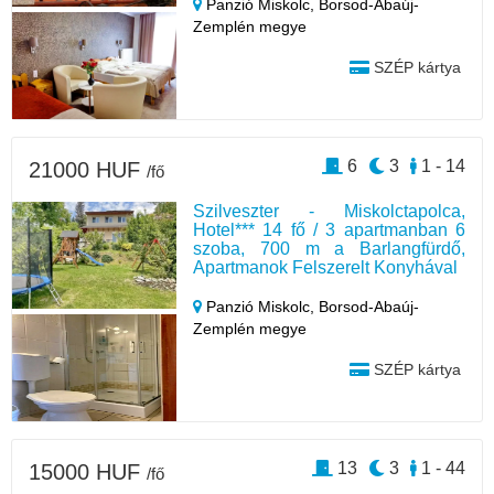
Panzió Miskolc,
Borsod-Abaúj-
Zemplén megye
SZÉP kártya
6
3
1 - 14
21000 HUF
/fő
Szilveszter - Miskolctapolca,
Hotel*** 14 fő / 3 apartmanban 6
szoba, 700 m a Barlangfürdő,
Apartmanok Felszerelt Konyhával
Panzió Miskolc,
Borsod-Abaúj-
Zemplén megye
SZÉP kártya
13
3
1 - 44
15000 HUF
/fő