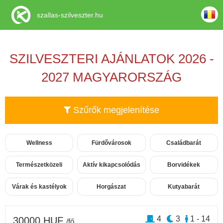
szallas-szilveszter.hu
SZILVESZTERI AJÁNLATOK 2026 -
2027 MAGYARORSZÁG
Szűrők megjelenítése
Wellness
Fürdővárosok
Családbarát
Természetközeli
Aktív kikapcsolódás
Borvidékek
Várak és kastélyok
Horgászat
Kutyabarát
4
3
1 - 14
30000 HUF
/fő