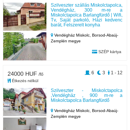
Szilveszter szállás Miskolctapolca,
Vendégház, 300 m-re a
Miskolctapolca Barlangfürdő | Wifi,
Tv, Saját parkoló, Házi kedvenc
barát, Felszerelt konyha
Vendégház Miskolc,
Borsod-Abaúj-
Zemplén megye
SZÉP kártya
6
3
1 - 12
24000 HUF
/fő
Étkezés nélkül
Szilveszter - Miskolctapolca
,Vendégház , 900 m-re a
Miskolctapolca Barlangfürdő
Vendégház Miskolc,
Borsod-Abaúj-
Zemplén megye