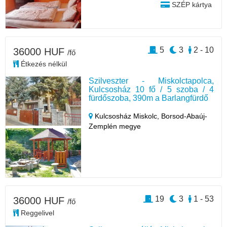
SZÉP kártya
5
3
2 - 10
36000 HUF
/fő
Étkezés nélkül
Szilveszter - Miskolctapolca,
Kulcsosház 10 fő / 5 szoba / 4
fürdőszoba, 390m a Barlangfürdő
Kulcsosház Miskolc,
Borsod-Abaúj-
Zemplén megye
19
3
1 - 53
36000 HUF
/fő
Reggelivel