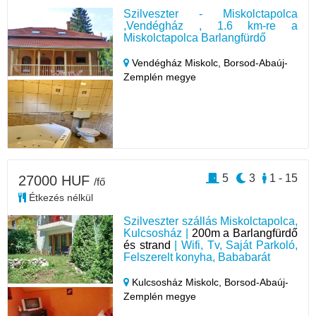
Szilveszter - Miskolctapolca
,Vendégház , 1.6 km-re a
Miskolctapolca Barlangfürdő
Vendégház Miskolc,
Borsod-Abaúj-
Zemplén megye
5
3
1 - 15
27000 HUF
/fő
Étkezés nélkül
Szilveszter szállás Miskolctapolca,
Kulcsosház |
200m a Barlangfürdő
és strand
| Wifi, Tv, Saját Parkoló,
Felszerelt konyha, Bababarát
Kulcsosház Miskolc,
Borsod-Abaúj-
Zemplén megye