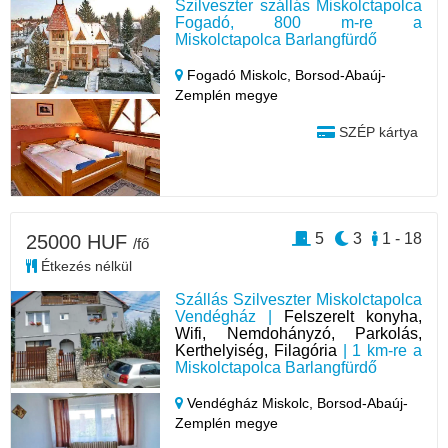
Szilveszter szállás Miskolctapolca
Fogadó, 800 m-re a
Miskolctapolca Barlangfürdő
Fogadó Miskolc,
Borsod-Abaúj-
Zemplén megye
SZÉP kártya
5
3
1 - 18
25000 HUF
/fő
Étkezés nélkül
Szállás Szilveszter Miskolctapolca
Vendégház |
Felszerelt konyha,
Wifi, Nemdohányzó, Parkolás,
Kerthelyiség, Filagória
| 1 km-re a
Miskolctapolca Barlangfürdő
Vendégház Miskolc,
Borsod-Abaúj-
Zemplén megye