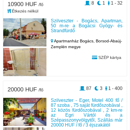
8
1
1 - 32
10900 HUF
/fő
Étkezés nélkül
Szilveszter - Bogács, Apartman,
50 m-re a Bogácsi Gyógy- és
Strandfürdő
Apartmanház Bogács,
Borsod-Abaúj-
Zemplén megye
SZÉP kártya
87
3
1 - 400
20000 HUF
/fő
Szilveszter - Eger, Motel 400 fő /
87 szoba , 75 saját fürdőszobával ,
12 közös fürdőszobával , 2 km-re
az Egri Vártól és a
Szépasszonyvölgytől, Szállás már
20000 HUF / fő / 3 éjszakától