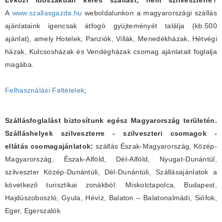
Évközi időszakban keres szállást, nem szilveszterre?
A
www.szallasgazda.hu
weboldalunkon a magyarországi szállás
ajánlataink igencsak átfogó gyüjteményét találja (kb.500
ajánlat), amely Hotelek, Panziók, Villák, Menedékházak, Hétvégi
házak, Kulcsosházak és Vendégházak csomag ajánlatait foglalja
magába.
Felhasználási Feltételek
;
Szállásfoglalást biztosítunk egész Magyarország területén.
Szálláshelyek szilveszterre - szilveszteri csomagok -
ellátás csomagajánlatok:
szállás Észak-Magyarország, Közép-
Magyarország, Észak-Alföld, Dél-Alföld, Nyugat-Dunántúl,
szilveszter Közép-Dunántúli, Dél-Dunántúli, Szállásajánlatok a
következő turisztikai zonákból: Miskolctapolca, Budapest,
Hajdúszoboszló, Gyula, Hévíz, Balaton – Balatonalmádi, Siófok,
Eger, Egerszalók