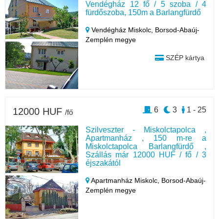
Vendégház 12 fő / 5 szoba / 4
fürdőszoba, 150m a Barlangfürdő
Vendégház Miskolc,
Borsod-Abaúj-
Zemplén megye
SZÉP kártya
6
3
1 - 25
12000 HUF
/fő
Szilveszter - Miskolctapolca ,
Apartmanház , 150 m-re a
Miskolctapolca Barlangfürdő ,
Szállás már 12000 HUF / fő / 3
éjszakától
Apartmanház Miskolc,
Borsod-Abaúj-
Zemplén megye