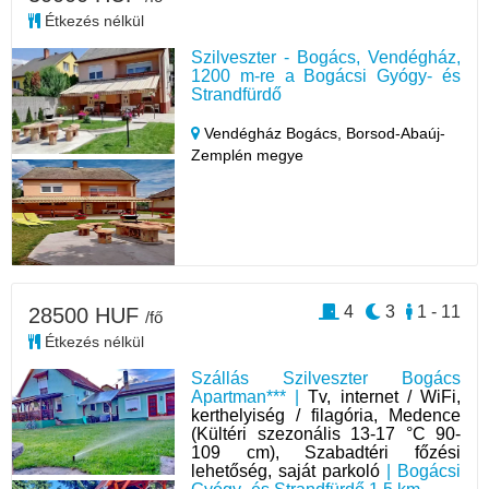
Étkezés nélkül
Szilveszter - Bogács, Vendégház,
1200 m-re a Bogácsi Gyógy- és
Strandfürdő
Vendégház Bogács,
Borsod-Abaúj-
Zemplén megye
4
3
1 - 11
28500 HUF
/fő
Étkezés nélkül
Szállás Szilveszter Bogács
Apartman*** |
Tv, internet / WiFi,
kerthelyiség / filagória, Medence
(Kültéri szezonális 13-17 °C 90-
109 cm), Szabadtéri főzési
lehetőség, saját parkoló
| Bogácsi