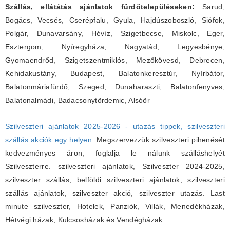
Szállás, ellátátás ajánlatok fürdőtelepüléseken:
Sarud,
Bogács, Vecsés, Cserépfalu, Gyula, Hajdúszoboszló, Siófok,
Polgár, Dunavarsány, Hévíz, Szigetbecse, Miskolc, Eger,
Esztergom, Nyíregyháza, Nagyatád, Legyesbénye,
Gyomaendrőd, Szigetszentmiklós, Mezőkövesd, Debrecen,
Kehidakustány, Budapest, Balatonkeresztúr, Nyírbátor,
Balatonmáriafürdő, Szeged, Dunaharaszti, Balatonfenyves,
Balatonalmádi, Badacsonytördemic, Alsóör
Szilveszteri ajánlatok 2025-2026 - utazás tippek, szilveszteri
szállás akciók egy helyen.
Megszervezzük szilveszteri pihenését
kedvezményes áron, foglalja le nálunk szálláshelyét
Szilveszterre. szilveszteri ajánlatok, Szilveszter 2024-2025,
szilveszter szállás, belföldi szilveszteri ajánlatok, szilveszteri
szállás ajánlatok, szilveszter akció, szilveszter utazás. Last
minute szilveszter, Hotelek, Panziók, Villák, Menedékházak,
Hétvégi házak, Kulcsosházak és Vendégházak