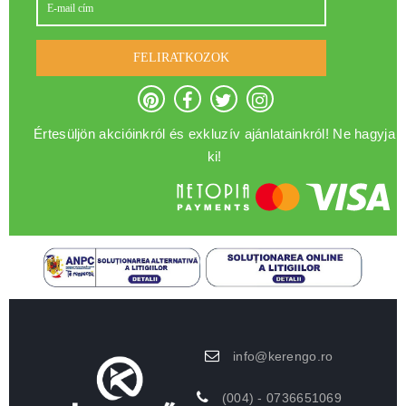
FELIRATKOZOK
Értesüljön akcióinkról és exkluzív ajánlatainkról! Ne hagyja
ki!
info@kerengo.ro
(004) - 0736651069