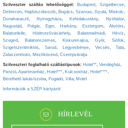
Szilveszter szállás lehetőséggel:
Budapest
,
Szigetbecse
,
Debrecen
,
Hajdúszoboszló
,
Bogács
,
Szarvas
,
Gyula
,
Miskolc
,
Dunaharaszti
,
Nyíregyháza
,
Kehidakustány
,
Nyírbátor
,
Nagyatád
,
Polgár
,
Eger
,
Harkány
,
Esztergom
,
Alsóörs
,
Balatonlelle
,
Hódmezővásárhely
,
Balatonalmádi
,
Hévíz
,
Szeged
,
Balatonszemes
,
Kiskunmajsa
,
Győr
,
Siófok
,
Szigetszentmiklós
,
Sarud
,
Legyesbénye
,
Vecsés
,
Tata
,
Zalaszentiván
,
Mezőkövesd
,
Cserépváralja
Szilveszteri foglalható szállástípusok:
Hotel**
,
Vendégház
,
Panzió
,
Apartmanház
,
Hotel***
,
Kulcsosház
,
Hotel****
,
Bérelhető lakás/szoba
,
Fogadó
,
Villa
,
Motel
Információk a SZÉP kártyáról
HÍRLEVÉL