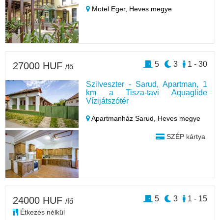
Motel Eger,
Heves megye
5
3
1 - 30
27000 HUF
/fő
Szilveszter - Sarud, Apartman, 1
km a Tisza-tavi Aquaglide
Vízijátszótér
Apartmanház Sarud,
Heves megye
SZÉP kártya
5
3
1 - 15
24000 HUF
/fő
Étkezés nélkül