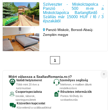
Szilveszter - Miskolctapolca ,
Panzió , 500 m-re a
Miskolctapolca Barlangfürdő ,
Szállás már 15000 HUF / fő / 3
éjszakától
Panzió Miskolc,
Borsod-Abaúj-
Zemplén megye
1
Miért válassza a SzallasRomania.ro-t?
Valódi helyismeret
Személyes segítség
Több mint 20 éve a
Telefonon, e-mailben állunk
turizmusban
rendelkezésre
Csoportspecialista
Részletes információk
Iskolák, táborok,
Pontos férőhely és
sportegyesületek
szobaelosztás
Közvetlen kapcsolat
Közvetlenül a szállásadókkal