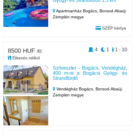
Gyógy- és Strandfürdő 1.5 km
Apartmanház Bogács,
Borsod-Abaúj-
Zemplén megye
SZÉP kártya
4
1
1 - 10
8500 HUF
/fő
Étkezés nélkül
Szilveszter - Bogács, Vendégház,
400 m-re a Bogácsi Gyógy- és
Strandfürdő
Vendégház Bogács,
Borsod-Abaúj-
Zemplén megye