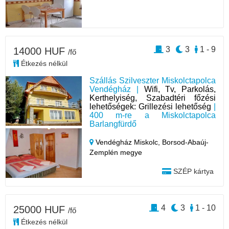
3
3
1 - 9
14000 HUF
/fő
Étkezés nélkül
Szállás Szilveszter Miskolctapolca
Vendégház |
Wifi, Tv, Parkolás,
Kerthelyiség, Szabadtéri főzési
lehetőségek: Grillezési lehetőség
|
400 m-re a Miskolctapolca
Barlangfürdő
Vendégház Miskolc,
Borsod-Abaúj-
Zemplén megye
SZÉP kártya
4
3
1 - 10
25000 HUF
/fő
Étkezés nélkül