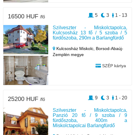
5
3
1 - 13
16500 HUF
/fő
Szilveszter - Miskolctapolca,
Kulcsosház 13 fő / 5 szoba / 5
fürdőszoba, 290m a Barlangfürdő
Kulcsosház Miskolc,
Borsod-Abaúj-
Zemplén megye
SZÉP kártya
9
3
1 - 20
25200 HUF
/fő
Szilveszter - Miskolctapolca,
Panzió 20 fő / 9 szoba / 9
fürdőszoba, 400m a
Miskolctapolcai Barlangfürdő