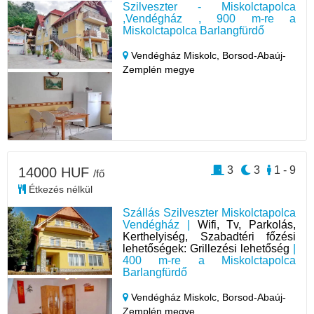
Szilveszter - Miskolctapolca
,Vendégház , 900 m-re a
Miskolctapolca Barlangfürdő
Vendégház Miskolc,
Borsod-Abaúj-
Zemplén megye
3
3
1 - 9
14000 HUF
/fő
Étkezés nélkül
Szállás Szilveszter Miskolctapolca
Vendégház |
Wifi, Tv, Parkolás,
Kerthelyiség, Szabadtéri főzési
lehetőségek: Grillezési lehetőség
|
400 m-re a Miskolctapolca
Barlangfürdő
Vendégház Miskolc,
Borsod-Abaúj-
Zemplén megye