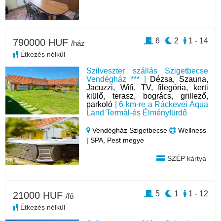
6
2
1 - 14
790000 HUF
/ház
Étkezés nélkül
Szilveszter szállás Szigetbecse
Vendégház *** |
Dézsa, Szauna,
Jacuzzi, Wifi, TV, filegória, kerti
kiülő, terasz, bogrács, grillező,
parkoló
| 6 km-re a Ráckevei Aqua
Land Termál-és Élményfürdő
Vendégház Szigetbecse
Wellness
| SPA, Pest megye
SZÉP kártya
5
1
1 - 12
21000 HUF
/fő
Étkezés nélkül