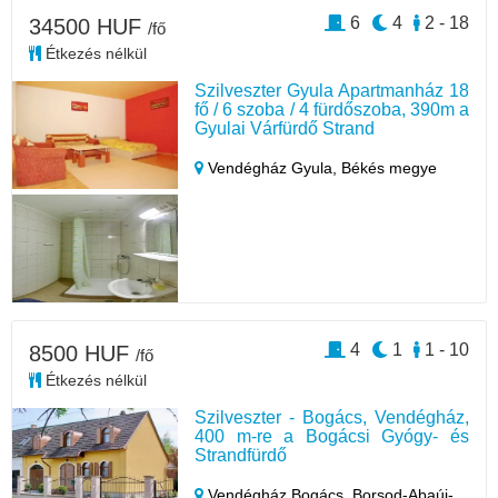
6
4
2 - 18
34500 HUF
/fő
Étkezés nélkül
Szilveszter Gyula Apartmanház 18
fő / 6 szoba / 4 fürdőszoba, 390m a
Gyulai Várfürdő Strand
Vendégház Gyula,
Békés megye
4
1
1 - 10
8500 HUF
/fő
Étkezés nélkül
Szilveszter - Bogács, Vendégház,
400 m-re a Bogácsi Gyógy- és
Strandfürdő
Vendégház Bogács,
Borsod-Abaúj-