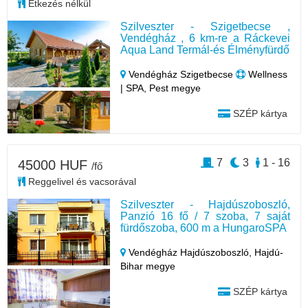
Étkezés nélkül
Szilveszter - Szigetbecse ,
Vendégház , 6 km-re a Ráckevei
Aqua Land Termál-és Élményfürdő
Vendégház Szigetbecse
Wellness
| SPA, Pest megye
SZÉP kártya
7
3
1 - 16
45000 HUF
/fő
Reggelivel és vacsorával
Szilveszter - Hajdúszoboszló,
Panzió 16 fő / 7 szoba, 7 saját
fürdőszoba, 600 m a HungaroSPA
Vendégház Hajdúszoboszló,
Hajdú-
Bihar megye
SZÉP kártya