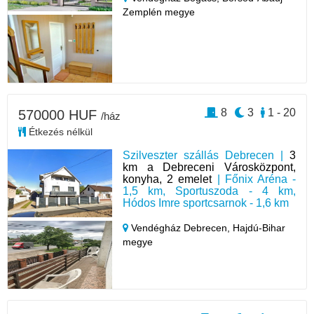
Zemplén megye
8
3
1 - 20
570000 HUF
/ház
Étkezés nélkül
Szilveszter szállás Debrecen |
3
km a Debreceni Városközpont,
konyha, 2 emelet
| Főnix Aréna -
1,5 km, Sportuszoda - 4 km,
Hódos Imre sportcsarnok - 1,6 km
Vendégház Debrecen,
Hajdú-Bihar
megye