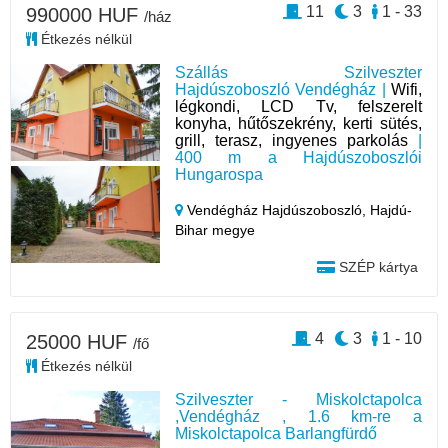
11
3
1 - 33
990000 HUF
/ház
Étkezés nélkül
Szállás Szilveszter
Hajdúszoboszló Vendégház |
Wifi,
légkondi, LCD Tv, felszerelt
konyha, hűtőszekrény, kerti sütés,
grill, terasz, ingyenes parkolás
|
400 m a Hajdúszoboszlói
Hungarospa
Vendégház Hajdúszoboszló,
Hajdú-
Bihar megye
SZÉP kártya
4
3
1 - 10
25000 HUF
/fő
Étkezés nélkül
Szilveszter - Miskolctapolca
,Vendégház , 1.6 km-re a
Miskolctapolca Barlangfürdő