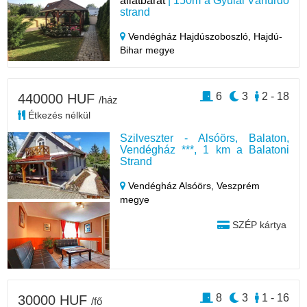
állatbarát
| 150m a Gyulai Várfürdő
strand
Vendégház Hajdúszoboszló,
Hajdú-
Bihar megye
6
3
2 - 18
440000 HUF
/ház
Étkezés nélkül
Szilveszter - Alsóörs, Balaton,
Vendégház ***, 1 km a Balatoni
Strand
Vendégház Alsóörs,
Veszprém
megye
SZÉP kártya
8
3
1 - 16
30000 HUF
/fő