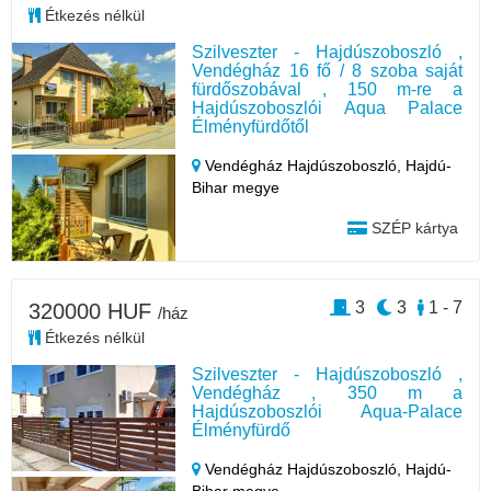
Étkezés nélkül
Szilveszter - Hajdúszoboszló ,
Vendégház 16 fő / 8 szoba saját
fürdőszobával , 150 m-re a
Hajdúszoboszlói Aqua Palace
Élményfürdőtől
Vendégház Hajdúszoboszló,
Hajdú-
Bihar megye
SZÉP kártya
3
3
1 - 7
320000 HUF
/ház
Étkezés nélkül
Szilveszter - Hajdúszoboszló ,
Vendégház , 350 m a
Hajdúszoboszlói Aqua-Palace
Élményfürdő
Vendégház Hajdúszoboszló,
Hajdú-