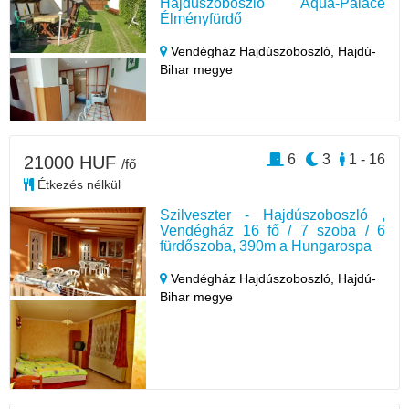
Hajduszoboszló Aqua-Palace
Élményfürdő
Vendégház Hajdúszoboszló,
Hajdú-
Bihar megye
6
3
1 - 16
21000 HUF
/fő
Étkezés nélkül
Szilveszter - Hajdúszoboszló ,
Vendégház 16 fő / 7 szoba / 6
fürdőszoba, 390m a Hungarospa
Vendégház Hajdúszoboszló,
Hajdú-
Bihar megye