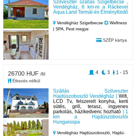
Szilveszter szállás Szigetbecse ,
Vendégház, 6 km-re a Ráckevei
Aqua Land Termál-és Élményfürdő
Vendégház Szigetbecse
Wellness
| SPA, Pest megye
SZÉP kártya
4
3
1 - 15
26700 HUF
/fő
Étkezés nélkül
Szállás Szilveszter
Hajdúszoboszló Vendégház |
Wifi,
LCD Tv, felszerelt konyha, kerti
sütés, grill, terasz, ingyenes
parkolás, házikedvenc hozható
| 1
km a Hajdúszoboszlói
Hungarospa
Vendégház Hajdúszoboszló,
Hajdú-