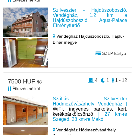
Étkezés nélkül
Szilveszter - Hajdúszoboszló,
Vendégház, 1.2 km a
Hajdúszoboszlói Aqua-Palace
Élményfürdő
Vendégház Hajdúszoboszló,
Hajdú-
Bihar megye
SZÉP kártya
4
1
1 - 12
7500 HUF
/fő
Étkezés nélkül
Szállás Szilveszter
Hódmezővásárhely Vendégház |
WiFi, ingyenes parkolás, kert,
kerékpárkölcsönző
| 27 km-re
Szeged, 28 km-re Makó
Vendégház Hódmezővásárhely,