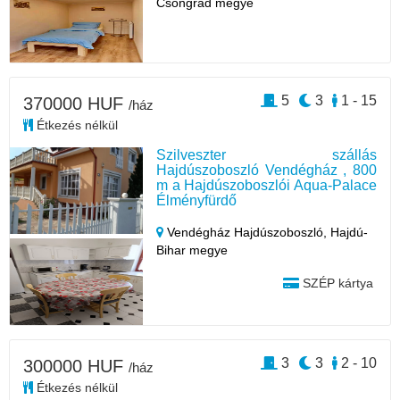
Csongrád megye
5
3
1 - 15
370000 HUF
/ház
Étkezés nélkül
Szilveszter szállás
Hajdúszoboszló Vendégház , 800
m a Hajdúszoboszlói Aqua-Palace
Élményfürdő
Vendégház Hajdúszoboszló,
Hajdú-
Bihar megye
SZÉP kártya
3
3
2 - 10
300000 HUF
/ház
Étkezés nélkül