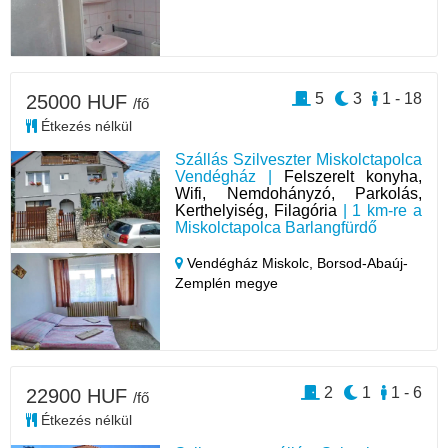
5
3
1 - 18
25000 HUF
/fő
Étkezés nélkül
Szállás Szilveszter Miskolctapolca
Vendégház |
Felszerelt konyha,
Wifi, Nemdohányzó, Parkolás,
Kerthelyiség, Filagória
| 1 km-re a
Miskolctapolca Barlangfürdő
Vendégház Miskolc,
Borsod-Abaúj-
Zemplén megye
2
1
1 - 6
22900 HUF
/fő
Étkezés nélkül