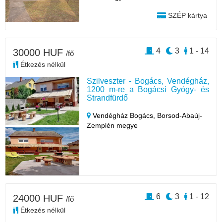
SZÉP kártya
4
3
1 - 14
30000 HUF
/fő
Étkezés nélkül
Szilveszter - Bogács, Vendégház,
1200 m-re a Bogácsi Gyógy- és
Strandfürdő
Vendégház Bogács,
Borsod-Abaúj-
Zemplén megye
6
3
1 - 12
24000 HUF
/fő
Étkezés nélkül