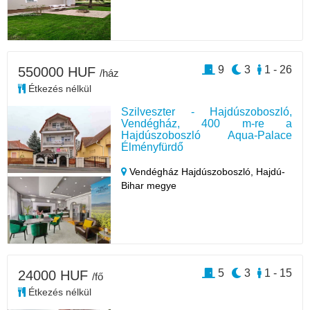
9
3
1 - 26
550000 HUF
/ház
Étkezés nélkül
Szilveszter - Hajdúszoboszló,
Vendégház, 400 m-re a
Hajdúszoboszló Aqua-Palace
Élményfürdő
Vendégház Hajdúszoboszló,
Hajdú-
Bihar megye
5
3
1 - 15
24000 HUF
/fő
Étkezés nélkül