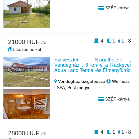
SZÉP kártya
4
1
1 - 8
21000 HUF
/fő
Étkezés nélkül
Szilveszter - Szigetbecse ,
Vendégház , 6 km-re a Ráckevei
Aqua Land Termál-és Élményfürdő
Vendégház Szigetbecse
Wellness
| SPA, Pest megye
SZÉP kártya
4
1
1 - 8
28000 HUF
/fő