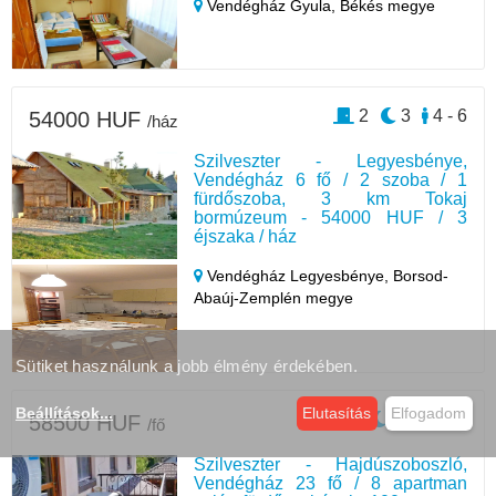
Vendégház Gyula,
Békés megye
2
3
4 - 6
54000 HUF
/ház
Szilveszter - Legyesbénye,
Vendégház 6 fő / 2 szoba / 1
fürdőszoba, 3 km Tokaj
bormúzeum - 54000 HUF / 3
éjszaka / ház
Vendégház Legyesbénye,
Borsod-
Abaúj-Zemplén megye
Sütiket használunk a jobb élmény érdekében.
Beállítások
...
Elutasítás
Elfogadom
8
3
2 - 23
58500 HUF
/fő
Szilveszter - Hajdúszoboszló,
Vendégház 23 fő / 8 apartman