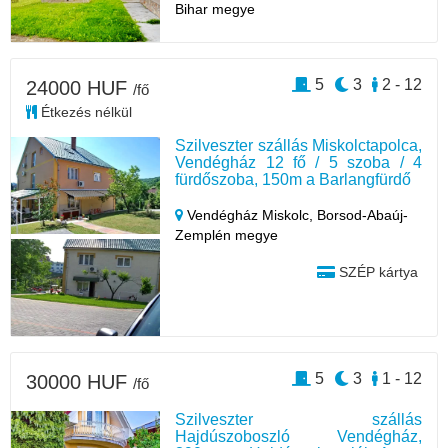
Bihar megye
5
3
2 - 12
24000 HUF
/fő
Étkezés nélkül
Szilveszter szállás Miskolctapolca,
Vendégház 12 fő / 5 szoba / 4
fürdőszoba, 150m a Barlangfürdő
Vendégház Miskolc,
Borsod-Abaúj-
Zemplén megye
SZÉP kártya
5
3
1 - 12
30000 HUF
/fő
Szilveszter szállás
Hajdúszoboszló Vendégház,