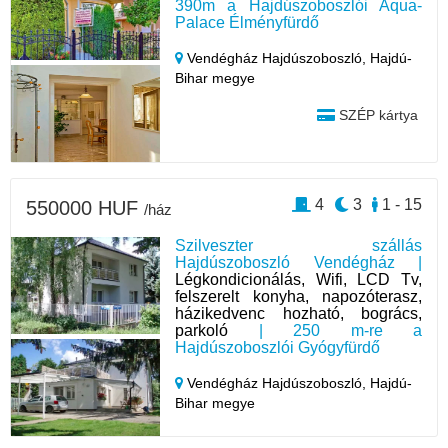
390m a Hajdúszoboszlói Aqua-
Palace Élményfürdő
Vendégház Hajdúszoboszló,
Hajdú-
Bihar megye
SZÉP kártya
4
3
1 - 15
550000 HUF
/ház
Szilveszter szállás
Hajdúszoboszló Vendégház |
Légkondicionálás, Wifi, LCD Tv,
felszerelt konyha, napozóterasz,
házikedvenc hozható, bogrács,
parkoló
| 250 m-re a
Hajdúszoboszlói Gyógyfürdő
Vendégház Hajdúszoboszló,
Hajdú-
Bihar megye