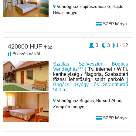
Vendégház Hajdúszoboszló,
Hajdú-
Bihar megye
SZÉP kártya
3
3
1 - 12
420000 HUF
/ház
Étkezés nélkül
Szállás Szilveszter Bogács
Vendégház*** |
Tv, internet / WiFi,
kerthelyiség / filagória, Szabadtéri
főzési lehetőség, saját parkoló
|
Bogácsi Gyógy- és Strandfürdő
500 m
Vendégház Bogács,
Borsod-Abaúj-
Zemplén megye
SZÉP kártya