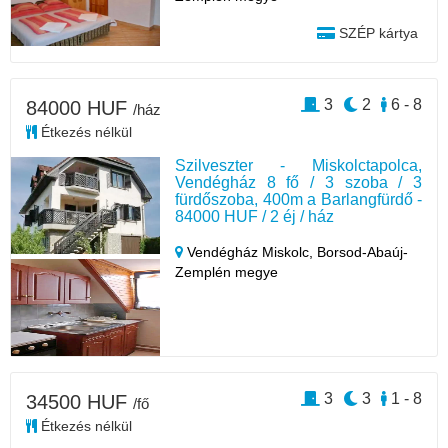
SZÉP kártya
3
2
6 - 8
84000 HUF
/ház
Étkezés nélkül
Szilveszter - Miskolctapolca,
Vendégház 8 fő / 3 szoba / 3
fürdőszoba, 400m a Barlangfürdő -
84000 HUF / 2 éj / ház
Vendégház Miskolc,
Borsod-Abaúj-
Zemplén megye
3
3
1 - 8
34500 HUF
/fő
Étkezés nélkül