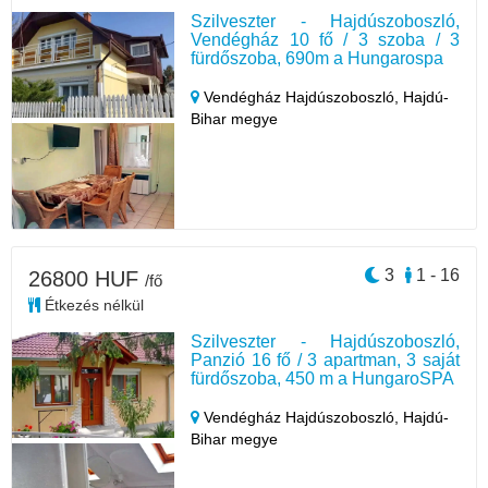
Szilveszter - Hajdúszoboszló,
Vendégház 10 fő / 3 szoba / 3
fürdőszoba, 690m a Hungarospa
Vendégház Hajdúszoboszló,
Hajdú-
Bihar megye
3
1 - 16
26800 HUF
/fő
Étkezés nélkül
Szilveszter - Hajdúszoboszló,
Panzió 16 fő / 3 apartman, 3 saját
fürdőszoba, 450 m a HungaroSPA
Vendégház Hajdúszoboszló,
Hajdú-
Bihar megye