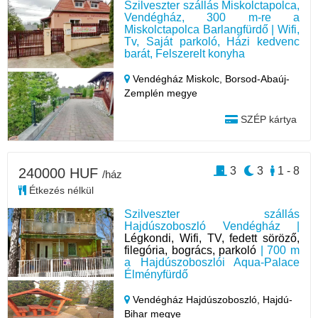
Szilveszter szállás Miskolctapolca,
Vendégház, 300 m-re a
Miskolctapolca Barlangfürdő | Wifi,
Tv, Saját parkoló, Házi kedvenc
barát, Felszerelt konyha
Vendégház Miskolc,
Borsod-Abaúj-
Zemplén megye
SZÉP kártya
3
3
1 - 8
240000 HUF
/ház
Étkezés nélkül
Szilveszter szállás
Hajdúszoboszló Vendégház |
Légkondi, Wifi, TV, fedett söröző,
filegória, bogrács, parkoló
| 700 m
a Hajdúszoboszlói Aqua-Palace
Élményfürdő
Vendégház Hajdúszoboszló,
Hajdú-
Bihar megye