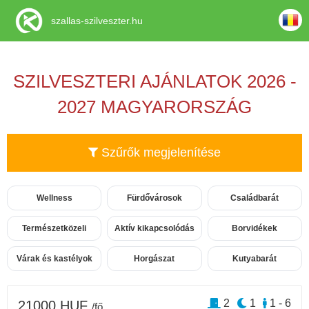
szallas-szilveszter.hu
SZILVESZTERI AJÁNLATOK 2026 -
2027 MAGYARORSZÁG
Szűrők megjelenítése
Wellness
Fürdővárosok
Családbarát
Természetközeli
Aktív kikapcsolódás
Borvidékek
Várak és kastélyok
Horgászat
Kutyabarát
2
1
1 - 6
21000 HUF
/fő