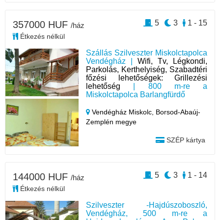
5
3
1 - 15
357000 HUF
/ház
Étkezés nélkül
Szállás Szilveszter Miskolctapolca
Vendégház |
Wifi, Tv, Légkondi,
Parkolás, Kerthelyiség, Szabadtéri
főzési lehetőségek: Grillezési
lehetőség
| 800 m-re a
Miskolctapolca Barlangfürdő
Vendégház Miskolc,
Borsod-Abaúj-
Zemplén megye
SZÉP kártya
5
3
1 - 14
144000 HUF
/ház
Étkezés nélkül
Szilveszter -Hajdúszoboszló,
Vendégház, 500 m-re a