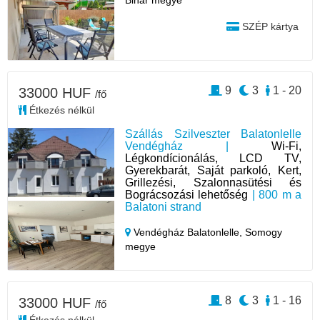
Bihar megye
SZÉP kártya
9
3
1 - 20
33000 HUF
/fő
Étkezés nélkül
Szállás Szilveszter Balatonlelle
Vendégház |
Wi-Fi,
Légkondícionálás, LCD TV,
Gyerekbarát, Saját parkoló, Kert,
Grillezési, Szalonnasütési és
Bográcsozási lehetőség
| 800 m a
Balatoni strand
Vendégház Balatonlelle,
Somogy
megye
8
3
1 - 16
33000 HUF
/fő