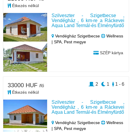
Étkezés nélkül
Szilveszter - Szigetbecse ,
Vendégház , 6 km-re a Ráckevei
Aqua Land Termál-és Élményfürdő
Vendégház Szigetbecse
Wellness
| SPA, Pest megye
SZÉP kártya
2
1
1 - 6
33000 HUF
/fő
Étkezés nélkül
Szilveszter - Szigetbecse ,
Vendégház , 6 km-re a Ráckevei
Aqua Land Termál-és Élményfürdő
Vendégház Szigetbecse
Wellness
| SPA, Pest megye