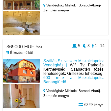
Vendégház Miskolc,
Borsod-Abaúj-
Zemplén megye
5
3
1 - 14
369000 HUF
/ház
Étkezés nélkül
Szállás Szilveszter Miskolctapolca
Vendégház |
Wifi, Tv, Parkolás,
Kerthelyiség, Szabadtéri főzési
lehetőségek: Grillezési lehetőség
|
600 m-re a Miskolctapolca
Barlangfürdő
Vendégház Miskolc,
Borsod-Abaúj-
Zemplén megye
SZÉP kártya