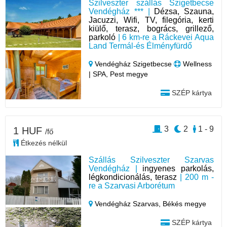
Szilveszter szállás Szigetbecse
Vendégház *** |
Dézsa, Szauna,
Jacuzzi, Wifi, TV, filegória, kerti
kiülő, terasz, bogrács, grillező,
parkoló
| 6 km-re a Ráckevei Aqua
Land Termál-és Élményfürdő
Vendégház Szigetbecse
Wellness
| SPA, Pest megye
SZÉP kártya
3
2
1 - 9
1 HUF
/fő
Étkezés nélkül
Szállás Szilveszter Szarvas
Vendégház |
ingyenes parkolás,
légkondicionálás, terasz
| 200 m -
re a Szarvasi Arborétum
Vendégház Szarvas,
Békés megye
SZÉP kártya