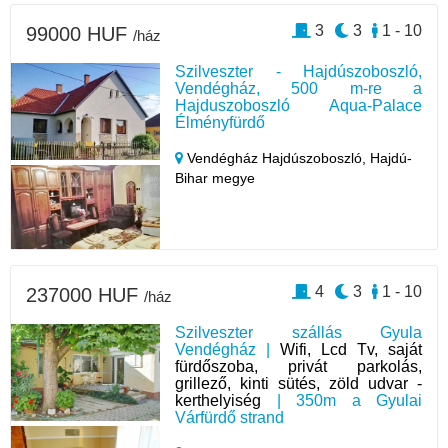
3
3
1 - 10
99000 HUF
/ház
Szilveszter - Hajdúszoboszló,
Vendégház, 500 m-re a
Hajduszoboszló Aqua-Palace
Élményfürdő
Vendégház Hajdúszoboszló,
Hajdú-
Bihar megye
4
3
1 - 10
237000 HUF
/ház
Szilveszter szállás Gyula
Vendégház |
Wifi, Lcd Tv, saját
fürdőszoba, privát parkolás,
grillező, kinti sütés, zöld udvar -
kerthelyiség
| 350m a Gyulai
Várfürdő strand