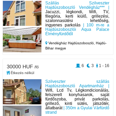
Szállás Szilveszter
Hajdúszoboszló Vendégház*** |
Jacuzzi, légkondi, Wifi, TV,
filegória, kerti kiülő, grillezési,
szalonnasütési lehetőség,
ingyenes parkolás
| 100 m-re a
Hajdúszoboszlói Aqua Palace
Élményfürdőtől
Vendégház Hajdúszoboszló,
Hajdú-
Bihar megye
6
3
1 - 16
30000 HUF
/fő
Étkezés nélkül
Szilveszter szállás
Hajdúszoboszló Apartmanház |
Wifi, Lcd Tv, Légkondicionálás,
felszerelt konyhasarok, saját
fürdőszoba, privát parkolás,
grillező, kinti sütés, játszótér,
állatbarát
| 350m a Gyulai Várfürdő
strand