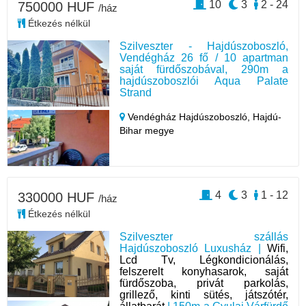
10
3
2 - 24
750000 HUF
/ház
Étkezés nélkül
Szilveszter - Hajdúszoboszló,
Vendégház 26 fő / 10 apartman
saját fürdőszobával, 290m a
hajdúszoboszlói Aqua Palate
Strand
Vendégház Hajdúszoboszló,
Hajdú-
Bihar megye
4
3
1 - 12
330000 HUF
/ház
Étkezés nélkül
Szilveszter szállás
Hajdúszoboszló Luxusház |
Wifi,
Lcd Tv, Légkondicionálás,
felszerelt konyhasarok, saját
fürdőszoba, privát parkolás,
grillező, kinti sütés, játszótér,