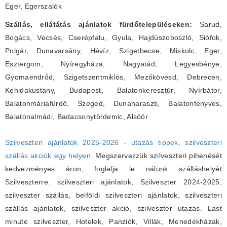
Eger, Egerszalók
Szállás, ellátátás ajánlatok fürdőtelepüléseken:
Sarud,
Bogács, Vecsés, Cserépfalu, Gyula, Hajdúszoboszló, Siófok,
Polgár, Dunavarsány, Hévíz, Szigetbecse, Miskolc, Eger,
Esztergom, Nyíregyháza, Nagyatád, Legyesbénye,
Gyomaendrőd, Szigetszentmiklós, Mezőkövesd, Debrecen,
Kehidakustány, Budapest, Balatonkeresztúr, Nyírbátor,
Balatonmáriafürdő, Szeged, Dunaharaszti, Balatonfenyves,
Balatonalmádi, Badacsonytördemic, Alsóör
Szilveszteri ajánlatok 2025-2026 - utazás tippek, szilveszteri
szállás akciók egy helyen.
Megszervezzük szilveszteri pihenését
kedvezményes áron, foglalja le nálunk szálláshelyét
Szilveszterre. szilveszteri ajánlatok, Szilveszter 2024-2025,
szilveszter szállás, belföldi szilveszteri ajánlatok, szilveszteri
szállás ajánlatok, szilveszter akció, szilveszter utazás. Last
minute szilveszter, Hotelek, Panziók, Villák, Menedékházak,