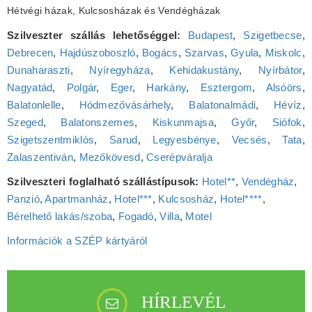
Hétvégi házak, Kulcsosházak és Vendégházak
Szilveszter szállás lehetőséggel:
Budapest
,
Szigetbecse
,
Debrecen
,
Hajdúszoboszló
,
Bogács
,
Szarvas
,
Gyula
,
Miskolc
,
Dunaharaszti
,
Nyíregyháza
,
Kehidakustány
,
Nyírbátor
,
Nagyatád
,
Polgár
,
Eger
,
Harkány
,
Esztergom
,
Alsóörs
,
Balatonlelle
,
Hódmezővásárhely
,
Balatonalmádi
,
Hévíz
,
Szeged
,
Balatonszemes
,
Kiskunmajsa
,
Győr
,
Siófok
,
Szigetszentmiklós
,
Sarud
,
Legyesbénye
,
Vecsés
,
Tata
,
Zalaszentiván
,
Mezőkövesd
,
Cserépváralja
Szilveszteri foglalható szállástípusok:
Hotel**
,
Vendégház
,
Panzió
,
Apartmanház
,
Hotel***
,
Kulcsosház
,
Hotel****
,
Bérelhető lakás/szoba
,
Fogadó
,
Villa
,
Motel
Információk a SZÉP kártyáról
HÍRLEVÉL