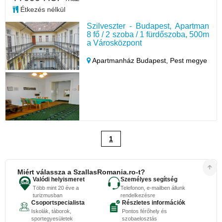
Étkezés nélkül
Szilveszter - Budapest, Apartman
8 fő / 2 szoba / 1 fürdőszoba, 500m
a Városközpont
Apartmanház Budapest,
Pest megye
1
Miért válassza a SzallasRomania.ro-t?
Valódi helyismeret
Személyes segítség
Több mint 20 éve a
Telefonon, e-mailben állunk
turizmusban
rendelkezésre
Csoportspecialista
Részletes információk
Iskolák, táborok,
Pontos férőhely és
sportegyesületek
szobaelosztás