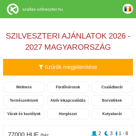
szallas-szilveszter.hu
SZILVESZTERI AJÁNLATOK 2026 -
2027 MAGYARORSZÁG
Szűrők megjelenítése
Wellness
Fürdővárosok
Családbarát
Természetközeli
Aktív kikapcsolódás
Borvidékek
Várak és kastélyok
Horgászat
Kutyabarát
2
3
1 - 8
77000 HUF
/ház