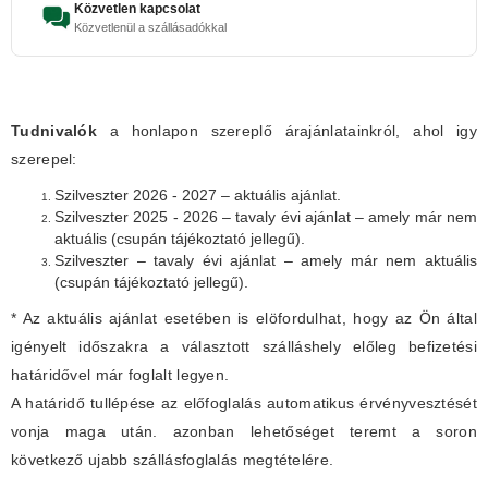
Közvetlen kapcsolat
Közvetlenül a szállásadókkal
Tudnivalók
a honlapon szereplő árajánlatainkról, ahol igy
szerepel:
Szilveszter 2026 - 2027 – aktuális ajánlat.
Szilveszter 2025 - 2026 – tavaly évi ajánlat – amely már nem
aktuális (csupán tájékoztató jellegű).
Szilveszter – tavaly évi ajánlat – amely már nem aktuális
(csupán tájékoztató jellegű).
* Az aktuális ajánlat esetében is elöfordulhat, hogy az Ön által
igényelt időszakra a választott szálláshely előleg befizetési
határidővel már foglalt legyen.
A határidő tullépése az előfoglalás automatikus érvényvesztését
vonja maga után. azonban lehetőséget teremt a soron
következő ujabb szállásfoglalás megtételére.