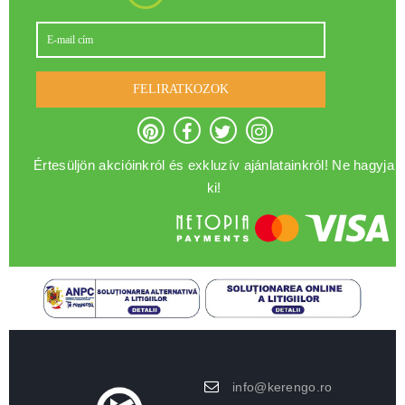
FELIRATKOZOK
Értesüljön akcióinkról és exkluzív ajánlatainkról! Ne hagyja
ki!
info@kerengo.ro