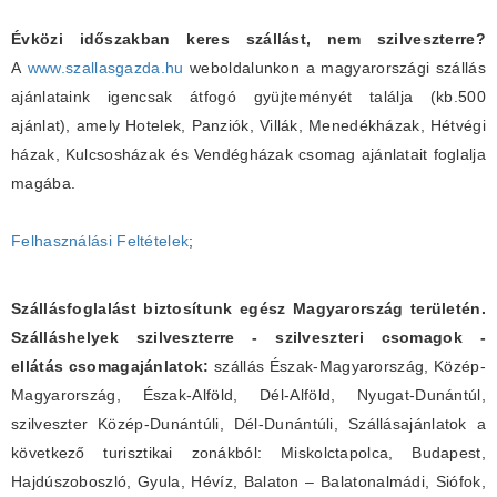
Évközi időszakban keres szállást, nem szilveszterre?
A
www.szallasgazda.hu
weboldalunkon a magyarországi szállás
ajánlataink igencsak átfogó gyüjteményét találja (kb.500
ajánlat), amely Hotelek, Panziók, Villák, Menedékházak, Hétvégi
házak, Kulcsosházak és Vendégházak csomag ajánlatait foglalja
magába.
Felhasználási Feltételek
;
Szállásfoglalást biztosítunk egész Magyarország területén.
Szálláshelyek szilveszterre - szilveszteri csomagok -
ellátás csomagajánlatok:
szállás Észak-Magyarország, Közép-
Magyarország, Észak-Alföld, Dél-Alföld, Nyugat-Dunántúl,
szilveszter Közép-Dunántúli, Dél-Dunántúli, Szállásajánlatok a
következő turisztikai zonákból: Miskolctapolca, Budapest,
Hajdúszoboszló, Gyula, Hévíz, Balaton – Balatonalmádi, Siófok,