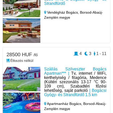
Strandfürdő
Vendégház Bogács,
Borsod-Abaúj-
Zemplén megye
4
3
1 - 11
28500 HUF
/fő
Étkezés nélkül
Szállás Szilveszter Bogács
Apartman*** |
Tv, internet / WiFi,
kerthelyiség / filagória, Medence
(Kültéri szezonális 13-17 °C 90-
109 cm), Szabadtéri főzési
lehetőség, saját parkoló
| Bogácsi
Gyógy- és Strandfürdő 1.5 km
Apartmanház Bogács,
Borsod-Abaúj-
Zemplén megye