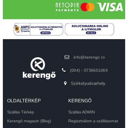
info@kerengo.ro
(004) - 0736651069
Székelyudvarhely
OLDALTÉRKÉP
KERENGŐ
Szállás Térkép
Szállás ADMIN
Kerengő magazin (Blog)
Regisztrálom a szállásomat