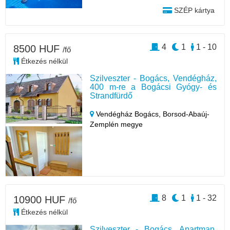
SZÉP kártya
4
1
1 - 10
8500 HUF
/fő
Étkezés nélkül
Szilveszter - Bogács, Vendégház,
400 m-re a Bogácsi Gyógy- és
Strandfürdő
Vendégház Bogács,
Borsod-Abaúj-
Zemplén megye
8
1
1 - 32
10900 HUF
/fő
Étkezés nélkül
Szilveszter - Bogács, Apartman,