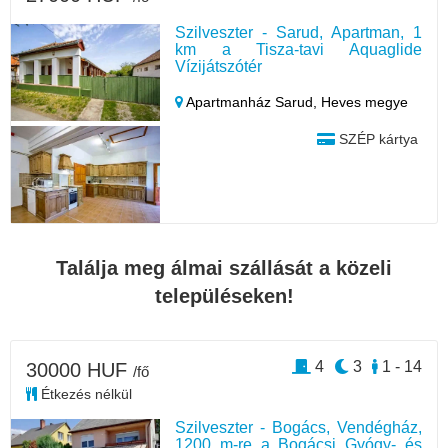
Szilveszter - Sarud, Apartman, 1
km a Tisza-tavi Aquaglide
Vízijátszótér
Apartmanház Sarud,
Heves megye
SZÉP kártya
Találja meg álmai szállását a közeli
településeken!
4
3
1 - 14
30000 HUF
/fő
Étkezés nélkül
Szilveszter - Bogács, Vendégház,
1200 m-re a Bogácsi Gyógy- és