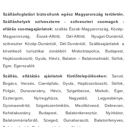
Szállásfoglalást biztosítunk egész Magyarország területén.
Szálláshelyek szilveszterre - szilveszteri csomagok -
ellátás csomagajánlatok:
szállás Észak-Magyarország, Közép-
Magyarország, Észak-Alföld, Dél-Alföld, Nyugat-Dunántúl,
szilveszter Közép-Dunántúli, Dél-Dunántúli, Szállásajánlatok a
következő turisztikai zonákból: Miskolctapolca, Budapest,
Hajdúszoboszló, Gyula, Hévíz, Balaton – Balatonalmádi, Siófok,
Eger, Egerszalók
Szállás, ellátátás ajánlatok fürdőtelepüléseken:
Sarud,
Bogács, Vecsés, Cserépfalu, Gyula, Hajdúszoboszló, Siófok,
Polgár, Dunavarsány, Hévíz, Szigetbecse, Miskolc, Eger,
Esztergom, Nyíregyháza, Nagyatád, Legyesbénye,
Gyomaendrőd, Szigetszentmiklós, Mezőkövesd, Debrecen,
Kehidakustány, Budapest, Balatonkeresztúr, Nyírbátor,
Balatonmáriafürdő, Szeged, Dunaharaszti, Balatonfenyves,