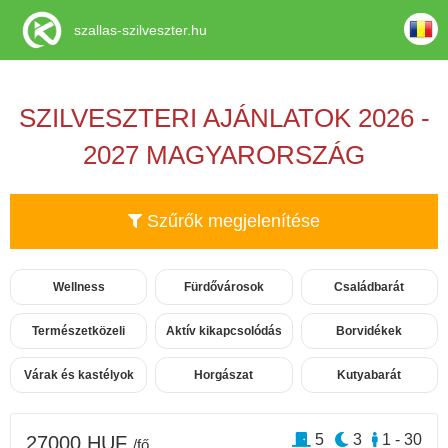
szallas-szilveszter.hu
SZILVESZTERI AJÁNLATOK 2026 -
2027 MAGYARORSZÁG
Szűrők megjelenítése
Wellness
Fürdővárosok
Családbarát
Természetközeli
Aktív kikapcsolódás
Borvidékek
Várak és kastélyok
Horgászat
Kutyabarát
5
3
1 - 30
27000 HUF
/fő