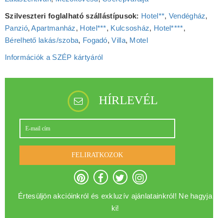
Szilveszteri foglalható szállástípusok:
Hotel**
,
Vendégház
,
Panzió
,
Apartmanház
,
Hotel***
,
Kulcsosház
,
Hotel****
,
Bérelhető lakás/szoba
,
Fogadó
,
Villa
,
Motel
Információk a SZÉP kártyáról
HÍRLEVÉL
FELIRATKOZOK
Értesüljön akcióinkról és exkluzív ajánlatainkról! Ne hagyja
ki!