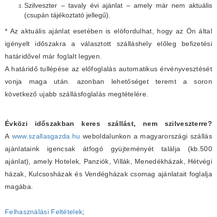
Szilveszter – tavaly évi ajánlat – amely már nem aktuális
(csupán tájékoztató jellegű).
* Az aktuális ajánlat esetében is elöfordulhat, hogy az Ön által
igényelt időszakra a választott szálláshely előleg befizetési
határidővel már foglalt legyen.
A határidő tullépése az előfoglalás automatikus érvényvesztését
vonja maga után. azonban lehetőséget teremt a soron
következő ujabb szállásfoglalás megtételére.
Évközi időszakban keres szállást, nem szilveszterre?
A
www.szallasgazda.hu
weboldalunkon a magyarországi szállás
ajánlataink igencsak átfogó gyüjteményét találja (kb.500
ajánlat), amely Hotelek, Panziók, Villák, Menedékházak, Hétvégi
házak, Kulcsosházak és Vendégházak csomag ajánlatait foglalja
magába.
Felhasználási Feltételek
;