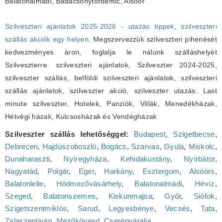
Balatonalmádi, Badacsonytördemic, Alsóör
Szilveszteri ajánlatok 2025-2026 - utazás tippek, szilveszteri
szállás akciók egy helyen.
Megszervezzük szilveszteri pihenését
kedvezményes áron, foglalja le nálunk szálláshelyét
Szilveszterre. szilveszteri ajánlatok, Szilveszter 2024-2025,
szilveszter szállás, belföldi szilveszteri ajánlatok, szilveszteri
szállás ajánlatok, szilveszter akció, szilveszter utazás. Last
minute szilveszter, Hotelek, Panziók, Villák, Menedékházak,
Hétvégi házak, Kulcsosházak és Vendégházak
Szilveszter szállás lehetőséggel:
Budapest
,
Szigetbecse
,
Debrecen
,
Hajdúszoboszló
,
Bogács
,
Szarvas
,
Gyula
,
Miskolc
,
Dunaharaszti
,
Nyíregyháza
,
Kehidakustány
,
Nyírbátor
,
Nagyatád
,
Polgár
,
Eger
,
Harkány
,
Esztergom
,
Alsóörs
,
Balatonlelle
,
Hódmezővásárhely
,
Balatonalmádi
,
Hévíz
,
Szeged
,
Balatonszemes
,
Kiskunmajsa
,
Győr
,
Siófok
,
Szigetszentmiklós
,
Sarud
,
Legyesbénye
,
Vecsés
,
Tata
,
Zalaszentiván
,
Mezőkövesd
,
Cserépváralja