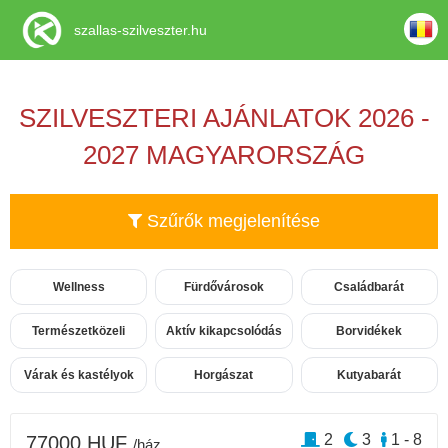
szallas-szilveszter.hu
SZILVESZTERI AJÁNLATOK 2026 -
2027 MAGYARORSZÁG
Szűrők megjelenítése
Wellness
Fürdővárosok
Családbarát
Természetközeli
Aktív kikapcsolódás
Borvidékek
Várak és kastélyok
Horgászat
Kutyabarát
2
3
1 - 8
77000 HUF
/ház