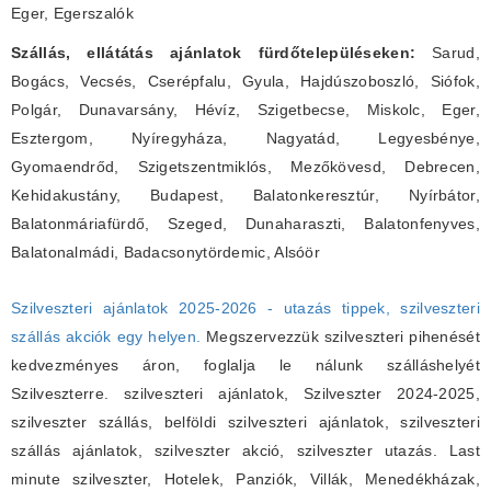
Eger, Egerszalók
Szállás, ellátátás ajánlatok fürdőtelepüléseken:
Sarud,
Bogács, Vecsés, Cserépfalu, Gyula, Hajdúszoboszló, Siófok,
Polgár, Dunavarsány, Hévíz, Szigetbecse, Miskolc, Eger,
Esztergom, Nyíregyháza, Nagyatád, Legyesbénye,
Gyomaendrőd, Szigetszentmiklós, Mezőkövesd, Debrecen,
Kehidakustány, Budapest, Balatonkeresztúr, Nyírbátor,
Balatonmáriafürdő, Szeged, Dunaharaszti, Balatonfenyves,
Balatonalmádi, Badacsonytördemic, Alsóör
Szilveszteri ajánlatok 2025-2026 - utazás tippek, szilveszteri
szállás akciók egy helyen.
Megszervezzük szilveszteri pihenését
kedvezményes áron, foglalja le nálunk szálláshelyét
Szilveszterre. szilveszteri ajánlatok, Szilveszter 2024-2025,
szilveszter szállás, belföldi szilveszteri ajánlatok, szilveszteri
szállás ajánlatok, szilveszter akció, szilveszter utazás. Last
minute szilveszter, Hotelek, Panziók, Villák, Menedékházak,