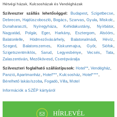
Hétvégi házak, Kulcsosházak és Vendégházak
Szilveszter szállás lehetőséggel:
Budapest
,
Szigetbecse
,
Debrecen
,
Hajdúszoboszló
,
Bogács
,
Szarvas
,
Gyula
,
Miskolc
,
Dunaharaszti
,
Nyíregyháza
,
Kehidakustány
,
Nyírbátor
,
Nagyatád
,
Polgár
,
Eger
,
Harkány
,
Esztergom
,
Alsóörs
,
Balatonlelle
,
Hódmezővásárhely
,
Balatonalmádi
,
Hévíz
,
Szeged
,
Balatonszemes
,
Kiskunmajsa
,
Győr
,
Siófok
,
Szigetszentmiklós
,
Sarud
,
Legyesbénye
,
Vecsés
,
Tata
,
Zalaszentiván
,
Mezőkövesd
,
Cserépváralja
Szilveszteri foglalható szállástípusok:
Hotel**
,
Vendégház
,
Panzió
,
Apartmanház
,
Hotel***
,
Kulcsosház
,
Hotel****
,
Bérelhető lakás/szoba
,
Fogadó
,
Villa
,
Motel
Információk a SZÉP kártyáról
HÍRLEVÉL