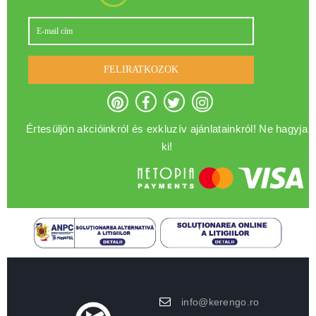
FELIRATKOZOK
Értesüljön akcióinkról és exkluzív ajánlatainkról! Ne hagyja
ki!
info@kerengo.ro