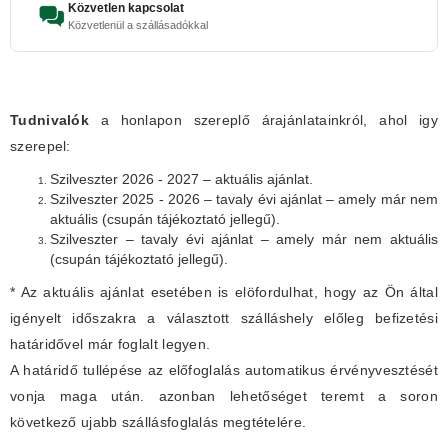
Közvetlen kapcsolat
Közvetlenül a szállásadókkal
Tudnivalók
a honlapon szereplő árajánlatainkról, ahol igy
szerepel:
Szilveszter 2026 - 2027 – aktuális ajánlat.
Szilveszter 2025 - 2026 – tavaly évi ajánlat – amely már nem
aktuális (csupán tájékoztató jellegű).
Szilveszter – tavaly évi ajánlat – amely már nem aktuális
(csupán tájékoztató jellegű).
* Az aktuális ajánlat esetében is elöfordulhat, hogy az Ön által
igényelt időszakra a választott szálláshely előleg befizetési
határidővel már foglalt legyen.
A határidő tullépése az előfoglalás automatikus érvényvesztését
vonja maga után. azonban lehetőséget teremt a soron
következő ujabb szállásfoglalás megtételére.