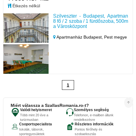
Étkezés nélkül
Szilveszter - Budapest, Apartman
8 fő / 2 szoba / 1 fürdőszoba, 500m
a Városközpont
Apartmanház Budapest,
Pest megye
1
Miért válassza a SzallasRomania.ro-t?
Valódi helyismeret
Személyes segítség
Több mint 20 éve a
Telefonon, e-mailben állunk
turizmusban
rendelkezésre
Csoportspecialista
Részletes információk
Iskolák, táborok,
Pontos férőhely és
sportegyesületek
szobaelosztás