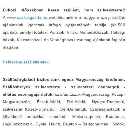
Évközi időszakban keres szállást, nem szilveszterre?
A
www.szallasgazda.hu
weboldalunkon a magyarországi szállás
ajánlataink igencsak átfogó gyüjteményét találja (kb.500
ajánlat), amely Hotelek, Panziók, Villák, Menedékházak, Hétvégi
házak, Kulcsosházak és Vendégházak csomag ajánlatait foglalja
magába.
Felhasználási Feltételek
;
Szállásfoglalást biztosítunk egész Magyarország területén.
Szálláshelyek szilveszterre - szilveszteri csomagok -
ellátás csomagajánlatok:
szállás Észak-Magyarország, Közép-
Magyarország, Észak-Alföld, Dél-Alföld, Nyugat-Dunántúl,
szilveszter Közép-Dunántúli, Dél-Dunántúli, Szállásajánlatok a
következő turisztikai zonákból: Miskolctapolca, Budapest,
Hajdúszoboszló, Gyula, Hévíz, Balaton – Balatonalmádi, Siófok,