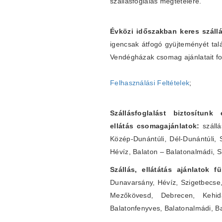
szállásfoglalás megtételére.
Évközi időszakban keres szállá
igencsak átfogó gyüjteményét tal
Vendégházak csomag ajánlatait fo
Felhasználási Feltételek
;
Szállásfoglalást biztosítunk
ellátás csomagajánlatok:
szállá
Közép-Dunántúli, Dél-Dunántúli, 
Hévíz, Balaton – Balatonalmádi, S
Szállás, ellátátás ajánlatok 
Dunavarsány, Hévíz, Szigetbecse
Mezőkövesd, Debrecen, Kehidak
Balatonfenyves, Balatonalmádi, B