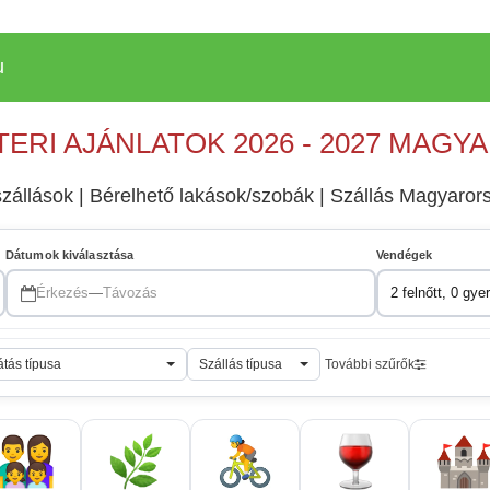
u
TERI AJÁNLATOK 2026 - 2027 MAG
szállások | Bérelhető lakások/szobák | Szállás Magyaror
Dátumok kiválasztása
Vendégek
Érkezés
—
Távozás
2 felnőtt, 0 gye
átás típusa
Szállás típusa
További szűrők