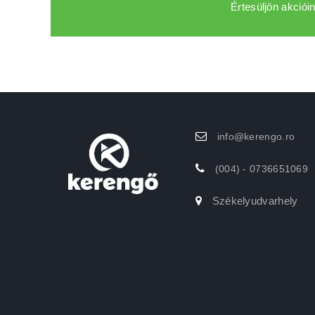
Értesüljön akcióin
info@kerengo.ro
(004) - 0736651069
Székelyudvarhely