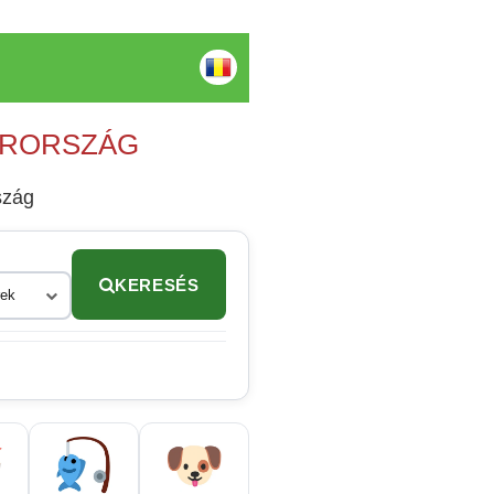
YARORSZÁG
szág
KERESÉS
rek