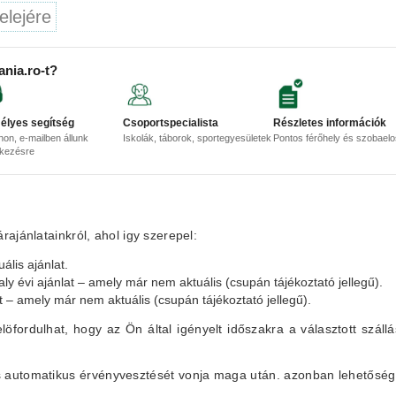
elejére
ania.ro-t?
élyes segítség
Csoportspecialista
Részletes információk
non, e-mailben állunk
Iskolák, táborok, sportegyesületek
Pontos férőhely és szobael
lkezésre
ajánlatainkról, ahol igy szerepel:
ális ajánlat.
aly évi ajánlat – amely már nem aktuális (csupán tájékoztató jellegű).
at – amely már nem aktuális (csupán tájékoztató jellegű).
elöfordulhat, hogy az Ön által igényelt időszakra a választott szállá
lás automatikus érvényvesztését vonja maga után. azonban lehetőség