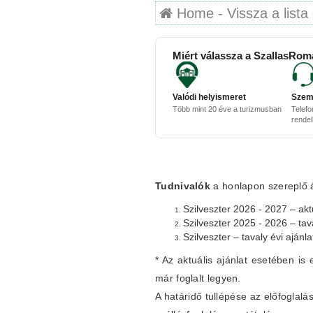
Home - Vissza a lista 
Miért válassza a SzallasRom
Valódi helyismeret
Szem
Több mint 20 éve a turizmusban
Telefo
rende
Tudnivalók
a honlapon szereplő ár
Szilveszter 2026 - 2027 – aktu
Szilveszter 2025 - 2026 – tav
Szilveszter – tavaly évi ajánl
* Az aktuális ajánlat esetében is 
már foglalt legyen.
A határidő tullépése az előfogla