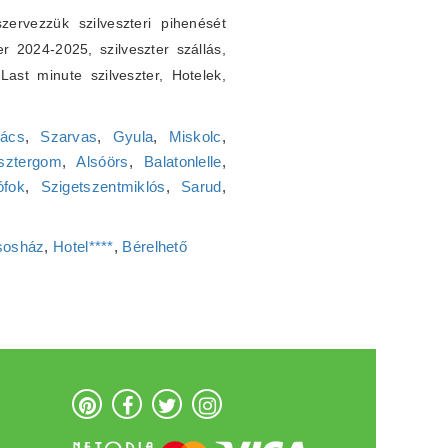
ervezzük szilveszteri pihenését
er 2024-2025, szilveszter szállás,
. Last minute szilveszter, Hotelek,
ács
,
Szarvas
,
Gyula
,
Miskolc
,
sztergom
,
Alsóörs
,
Balatonlelle
,
ófok
,
Szigetszentmiklós
,
Sarud
,
sosház
,
Hotel****
,
Bérelhető