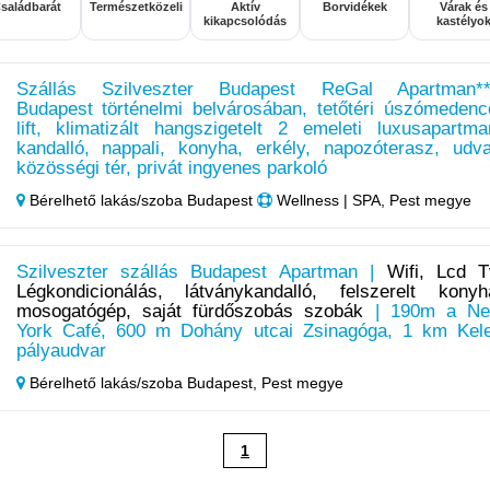
saládbarát
Természetközeli
Aktív
Borvidékek
Várak és
kikapcsolódás
kastélyo
Szállás Szilveszter Budapest ReGal Apartman**
Budapest történelmi belvárosában, tetőtéri úszómedenc
lift, klimatizált hangszigetelt 2 emeleti luxusapartma
kandalló, nappali, konyha, erkély, napozóterasz, udva
közösségi tér, privát ingyenes parkoló
Bérelhető lakás/szoba Budapest
Wellness | SPA, Pest megye
Szilveszter szállás Budapest Apartman |
Wifi, Lcd T
Légkondicionálás, látványkandalló, felszerelt konyh
mosogatógép, saját fürdőszobás szobák
| 190m a N
York Café, 600 m Dohány utcai Zsinagóga, 1 km Kele
pályaudvar
Bérelhető lakás/szoba Budapest,
Pest megye
1