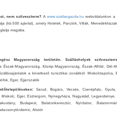
st, nem szilveszterre?
A
www.szallasgazda.hu
weboldalunkon a m
álja (kb.500 ajánlat), amely Hotelek, Panziók, Villák, Menedékháza
glalja magába.
 egész Magyarország területén. Szálláshelyek szilveszte
s Észak-Magyarország, Közép-Magyarország, Észak-Alföld, Dél-Alf
Szállásajánlatok a következő turisztikai zonákból: Miskolctapolca,
iófok, Eger, Egerszalók
fürdőtelepüléseken:
Sarud, Bogács, Vecsés, Cserépfalu, Gyula, 
, Miskolc, Eger, Esztergom, Nyíregyháza, Nagyatád, Legyesbénye,
ustány, Budapest, Balatonkeresztúr, Nyírbátor, Balatonmár
adacsonytördemic, Alsóör