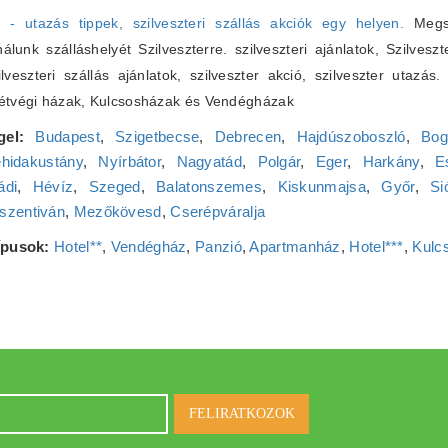
6 - utazás tippek, szilveszteri szállás akciók egy helyen.
Megsz
lunk szálláshelyét Szilveszterre. szilveszteri ajánlatok, Szilveszt
zilveszteri szállás ajánlatok, szilveszter akció, szilveszter utazás
Hétvégi házak, Kulcsosházak és Vendégházak
gel:
Budapest
,
Szigetbecse
,
Debrecen
,
Hajdúszoboszló
,
Bog
hidakustány
,
Nyírbátor
,
Nagyatád
,
Polgár
,
Eger
,
Harkány
,
E
ádi
,
Hévíz
,
Szeged
,
Balatonszemes
,
Kiskunmajsa
,
Győr
,
Si
szentiván
,
Mezőkövesd
,
Cserépváralja
típusok:
Hotel**
,
Vendégház
,
Panzió
,
Apartmanház
,
Hotel***
,
Kulc
FELIRATKOZOK