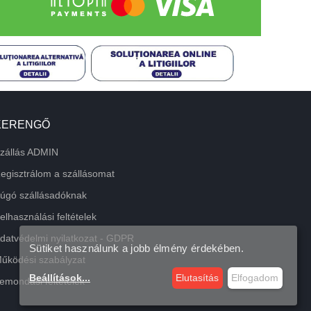
KERENGŐ
zállás ADMIN
egisztrálom a szállásomat
úgó szállásadóknak
elhasználási feltételek
datvédelmi nyilatkozat - GDPR
Sütiket használunk a jobb élmény érdekében.
űködési szabályzat
Beállítások
...
Elutasítás
Elfogadom
emondási feltételek