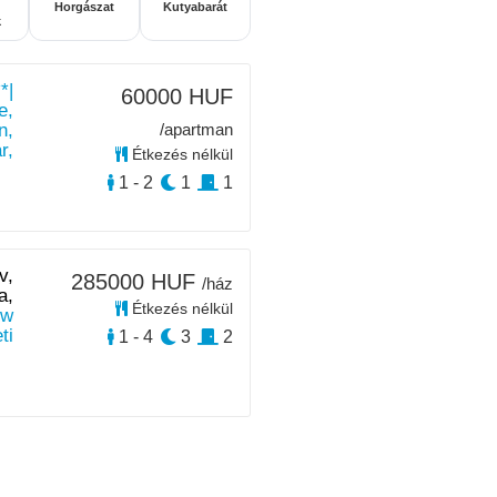
Horgászat
Kutyabarát
k
*|
60000 HUF
e,
n,
/apartman
r,
Étkezés nélkül
1 - 2
1
1
v,
285000 HUF
/ház
a,
Étkezés nélkül
ew
ti
1 - 4
3
2