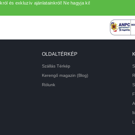
król és exkluzív ajánlatainkról! Ne hagyja ki!
OLDALTÉRKÉP
Szállás Térkép
S
Kerengő magazin (Blog)
R
Rólunk
S
F
A
M
L