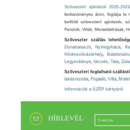
Szilveszteri ajánlatok 2025-202
kedvezményes áron, foglalja le ná
belföldi szilveszteri ajánlatok, s
Panziók, Villák, Menedékházak, 
Szilveszter szállás lehetőség
Dunaharaszti
,
Nyíregyháza
,
Ke
Hódmezővásárhely
,
Balatonalm
Legyesbénye
,
Vecsés
,
Tata
,
Zala
Szilveszteri foglalható szállás
lakás/szoba
,
Fogadó
,
Villa
,
Motel
Információk a SZÉP kártyáról
HÍRLEVÉL