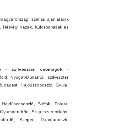
agyarországi szállás ajánlataink
k, Hétvégi házak, Kulcsosházak és
rre - szilveszteri csomagok -
öld, Nyugat-Dunántúl, szilveszter
 Budapest, Hajdúszoboszló, Gyula,
Hajdúszoboszló, Siófok, Polgár,
 Gyomaendrőd, Szigetszentmiklós,
iafürdő, Szeged, Dunaharaszti,