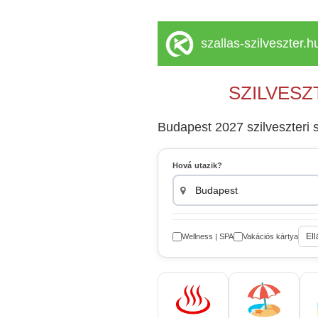
szallas-szilveszter.h
SZILVESZ
Budapest 2027 szilveszteri 
Hová utazik?
Ell
Wellness | SPA
Vakációs kártya