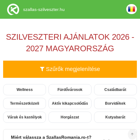
szallas-szilveszter.hu
SZILVESZTERI AJÁNLATOK 2026 -
2027 MAGYARORSZÁG
Szűrők megjelenítése
Wellness
Fürdővárosok
Családbarát
Természetközeli
Aktív kikapcsolódás
Borvidékek
Várak és kastélyok
Horgászat
Kutyabarát
Miért válassza a SzallasRomania.ro-t?