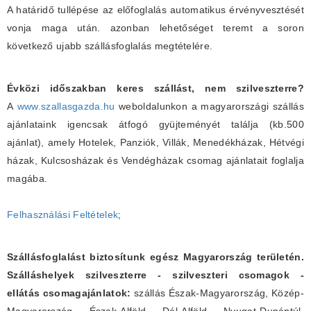
A határidő tullépése az előfoglalás automatikus érvényvesztését
vonja maga után. azonban lehetőséget teremt a soron
következő ujabb szállásfoglalás megtételére.
Évközi időszakban keres szállást, nem szilveszterre?
A
www.szallasgazda.hu
weboldalunkon a magyarországi szállás
ajánlataink igencsak átfogó gyüjteményét találja (kb.500
ajánlat), amely Hotelek, Panziók, Villák, Menedékházak, Hétvégi
házak, Kulcsosházak és Vendégházak csomag ajánlatait foglalja
magába.
Felhasználási Feltételek
;
Szállásfoglalást biztosítunk egész Magyarország területén.
Szálláshelyek szilveszterre - szilveszteri csomagok -
ellátás csomagajánlatok:
szállás Észak-Magyarország, Közép-