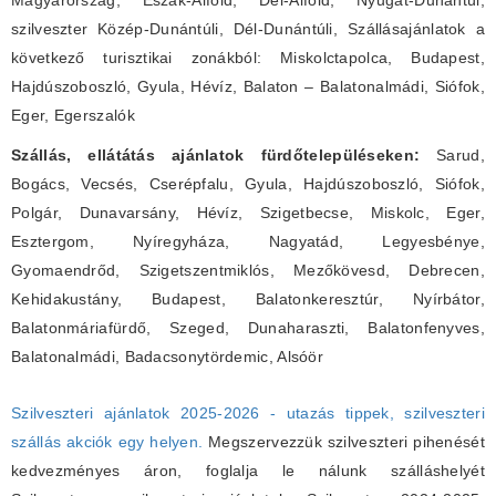
Magyarország, Észak-Alföld, Dél-Alföld, Nyugat-Dunántúl,
szilveszter Közép-Dunántúli, Dél-Dunántúli, Szállásajánlatok a
következő turisztikai zonákból: Miskolctapolca, Budapest,
Hajdúszoboszló, Gyula, Hévíz, Balaton – Balatonalmádi, Siófok,
Eger, Egerszalók
Szállás, ellátátás ajánlatok fürdőtelepüléseken:
Sarud,
Bogács, Vecsés, Cserépfalu, Gyula, Hajdúszoboszló, Siófok,
Polgár, Dunavarsány, Hévíz, Szigetbecse, Miskolc, Eger,
Esztergom, Nyíregyháza, Nagyatád, Legyesbénye,
Gyomaendrőd, Szigetszentmiklós, Mezőkövesd, Debrecen,
Kehidakustány, Budapest, Balatonkeresztúr, Nyírbátor,
Balatonmáriafürdő, Szeged, Dunaharaszti, Balatonfenyves,
Balatonalmádi, Badacsonytördemic, Alsóör
Szilveszteri ajánlatok 2025-2026 - utazás tippek, szilveszteri
szállás akciók egy helyen.
Megszervezzük szilveszteri pihenését
kedvezményes áron, foglalja le nálunk szálláshelyét