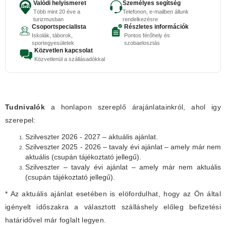
Valódi helyismeret
Személyes segítség
Több mint 20 éve a
Telefonon, e-mailben állunk
turizmusban
rendelkezésre
Csoportspecialista
Részletes információk
Iskolák, táborok,
Pontos férőhely és
sportegyesületek
szobaelosztás
Közvetlen kapcsolat
Közvetlenül a szállásadókkal
Tudnivalók
a honlapon szereplő árajánlatainkról, ahol igy
szerepel:
Szilveszter 2026 - 2027 – aktuális ajánlat.
Szilveszter 2025 - 2026 – tavaly évi ajánlat – amely már nem
aktuális (csupán tájékoztató jellegű).
Szilveszter – tavaly évi ajánlat – amely már nem aktuális
(csupán tájékoztató jellegű).
* Az aktuális ajánlat esetében is elöfordulhat, hogy az Ön által
igényelt időszakra a választott szálláshely előleg befizetési
határidővel már foglalt legyen.