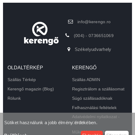
info@kerengo.ro
(004) - 0736651069
Székelyudvarhely
OLDALTÉRKÉP
KERENGŐ
Szállás Térkép
Szállás ADMIN
Kerengő magazin (Blog)
Regisztrálom a szállásomat
Rólunk
Súgó szállásadóknak
Felhasználási feltételek
Adatvédelmi nyilatkozat -
Sütiket használunk a jobb élmény érdekében.
GDPR
Működési szabályzat