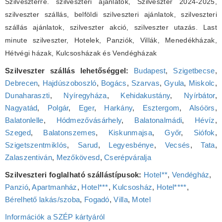
Szilveszterre. szilveszteri ajánlatok, Szilveszter 2024-2025,
szilveszter szállás, belföldi szilveszteri ajánlatok, szilveszteri
szállás ajánlatok, szilveszter akció, szilveszter utazás. Last
minute szilveszter, Hotelek, Panziók, Villák, Menedékházak,
Hétvégi házak, Kulcsosházak és Vendégházak
Szilveszter szállás lehetőséggel:
Budapest
,
Szigetbecse
,
Debrecen
,
Hajdúszoboszló
,
Bogács
,
Szarvas
,
Gyula
,
Miskolc
,
Dunaharaszti
,
Nyíregyháza
,
Kehidakustány
,
Nyírbátor
,
Nagyatád
,
Polgár
,
Eger
,
Harkány
,
Esztergom
,
Alsóörs
,
Balatonlelle
,
Hódmezővásárhely
,
Balatonalmádi
,
Hévíz
,
Szeged
,
Balatonszemes
,
Kiskunmajsa
,
Győr
,
Siófok
,
Szigetszentmiklós
,
Sarud
,
Legyesbénye
,
Vecsés
,
Tata
,
Zalaszentiván
,
Mezőkövesd
,
Cserépváralja
Szilveszteri foglalható szállástípusok:
Hotel**
,
Vendégház
,
Panzió
,
Apartmanház
,
Hotel***
,
Kulcsosház
,
Hotel****
,
Bérelhető lakás/szoba
,
Fogadó
,
Villa
,
Motel
Információk a SZÉP kártyáról